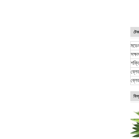
টেক
মডে
সক্ষ
শক্ত
ব্লে
ব্লেড
বিস