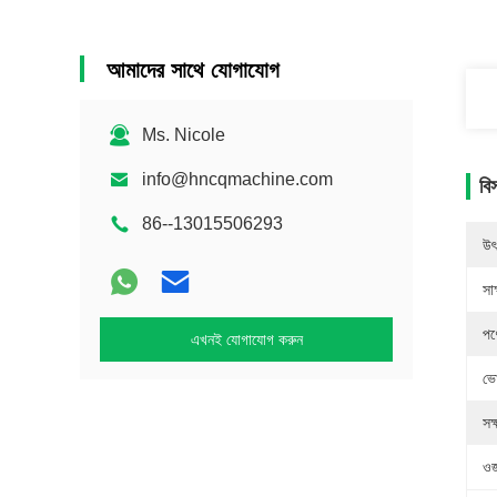
আমাদের সাথে যোগাযোগ
Ms. Nicole
info@hncqmachine.com
বি
86--13015506293
উৎ
সাক
পণ
এখনই যোগাযোগ করুন
ভো
সক
ওজ