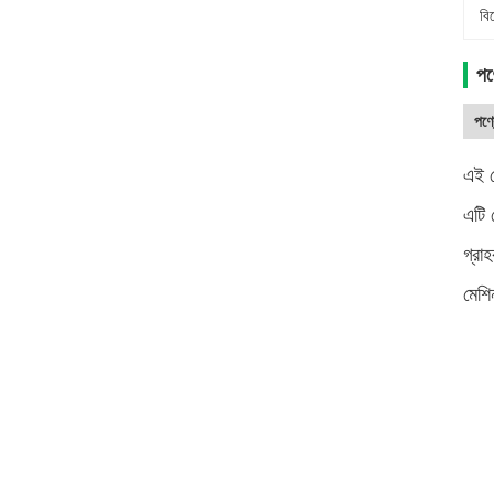
বি
পণ্
পণ্য
এই ম
এটি 
গ্রা
মেশি