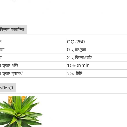
নিক্যাল প্যারামিটার
ল
CQ-250
মতা
0.২ টন/ঘন্টা
ি
2.২ কিলোওয়াট
ড ড্রাম গতি
1050r/min
 ড্রাম ব্যাসার্ধ
২৫০ মিমি
্তারিত ছবি