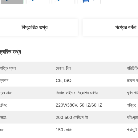
বিস্তারিত তথ্য
পণ্যের বর্ণনা
স্তারিত তথ্য
পত্তি স্থল
হেনান, চীন
পরিচিতি
্ষ্যদান
CE, ISO
মডেল নম
্যের নাম:
সিসাল ফাইবার নিষ্কাশন মেশিন
ঘূর্ণন গত
ল্টেজ:
220V/380V, 50HZ/60HZ
শক্তি:
্ষমতা:
200-500 কেজি/ঘণ্টা
বহিঃপৃষ্ঠ
ন:
150 কেজি
গ্যারান্টি