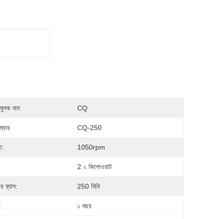
মুলক নাম
CQ
্বার
CQ-250
ি:
1050rpm
2.২ কিলোওয়াট
ের ব্যাস:
250 মিমি
:
১ বছর