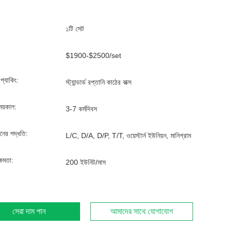
১টি সেট
$1900-$2500/set
্ড প্যাকিং:
স্ট্যান্ডার্ড রপ্তানি কাঠের বাক্স
ময়কাল:
3-7 কর্মদিবস
ানের পদ্ধতি:
L/C, D/A, D/P, T/T, ওয়েস্টার্ন ইউনিয়ন, মানিগ্রাম
্ষমতা:
200 ইউনিট/মাস
সেরা দাম পান
আমাদের সাথে যোগাযোগ