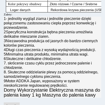
Złoto różowe / Czarne / Srebrne
Kolor pokrywy obudowy
Loger danych
Rekordowa krzywa pieczenia (USB l
Zalety:
1- jednolity wygląd ziarna i jednolite pieczenie dzięki
połączonemu zastosowaniu ciepła poprzez konwekcję i
przewodzenie.
2Specyficzna konstrukcja bębna pieczenia umożliwia
delikatne mieszanie ziaren.
3Niezawodna produkcja od jasnych do bardzo ciemnych
kolorów pieczenia.
4Długi czas pieczenia z wysoką wydajnością produkcji.
5Minimalna utrata produktu, minimalna utrata wagi.
6Skuteczne i delikatne chłodzenie.
7. skrócenie czasu cyklu przez jednoczesne palenie i
chłodzenie.
8. Skuteczne oddzielanie plewy za pomocą oddzielnego,
samodzielnego cyklonu pieczenia.
9Motor ADDKA Japan, wyposażony w system
nieskończenie regulowanej prędkości.
Domy Wykorzystanie Elektryczna maszyna do
palenia kawy 1 kg Maszyna do palenia kawy