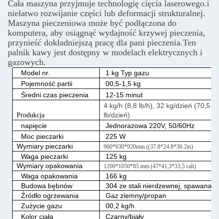
Cała maszyna przyjmuje technologię cięcia laserowego.i
niełatwo rozwijanie części lub deformacji strukturalnej.
Maszyna pieczeniowa może być podłączona do
komputera, aby osiągnąć wydajność krzywej pieczenia,
przynieść dokładniejszą pracę dla pani pieczenia.Ten
palnik kawy jest dostępny w modelach elektrycznych i
gazowych.
Model nr.
1 kg Typ gazu
Pojemność partii
00,5-1,5 kg
Średni czas pieczenia
12-15 minut
4 kg/h (8,8 lb/h), 32 kg/dzień (70,5
lb/dzień)
Produkcja
napięcie
Jednorazowa 220V, 50/60Hz
Moc pieczarki
225 W
Wymiary pieczarki
960*630*920mm ((37.8*24.8*36.2in)
Waga pieczarki
125 kg
Wymiary opakowania
1200*1050*85 mm (47*41,3*33,5 cali)
Waga opakowania
166 kg
Budowa bębnów
304 ze stali nierdzewnej, spawana
Źródło ogrzewania
Gaz ziemny/propan
Zużycie gazu
00,2 kg/h
Kolor ciała
Czarny/biały