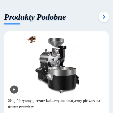
Produkty Podobne
rz na
Wielofunkcyjna suszona maszyna do łupania ziaren kawy
Arabica Huller Maszyna do kawy 800 kg/h