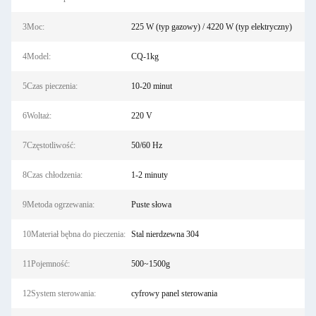
3Moc:
225 W (typ gazowy) / 4220 W (typ elektryczny)
4Model:
CQ-1kg
5Czas pieczenia:
10-20 minut
6Woltaż:
220 V
7Częstotliwość:
50/60 Hz
8Czas chłodzenia:
1-2 minuty
9Metoda ogrzewania:
Puste słowa
10Materiał bębna do pieczenia:
Stal nierdzewna 304
11Pojemność:
500~1500g
12System sterowania:
cyfrowy panel sterowania