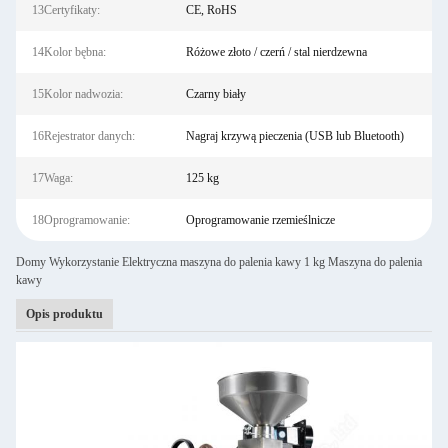
13Certyfikaty:
CE, RoHS
14Kolor bębna:
Różowe złoto / czerń / stal nierdzewna
15Kolor nadwozia:
Czarny biały
16Rejestrator danych:
Nagraj krzywą pieczenia (USB lub Bluetooth)
17Waga:
125 kg
18Oprogramowanie:
Oprogramowanie rzemieślnicze
Domy Wykorzystanie Elektryczna maszyna do palenia kawy 1 kg Maszyna do palenia
kawy
Opis produktu