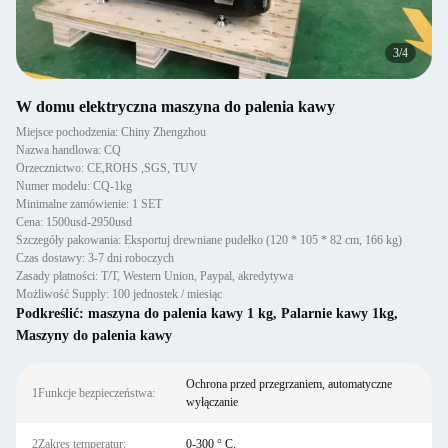
3
/
4
W domu elektryczna maszyna do palenia kawy
Miejsce pochodzenia: Chiny Zhengzhou
Nazwa handlowa: CQ
Orzecznictwo: CE,ROHS ,SGS, TUV
Numer modelu: CQ-1kg
Minimalne zamówienie: 1 SET
Cena: 1500usd-2950usd
Szczegóły pakowania: Eksportuj drewniane pudełko (120 * 105 * 82 cm, 166 kg)
Czas dostawy: 3-7 dni roboczych
Zasady płatności: T/T, Western Union, Paypal, akredytywa
Możliwość Supply: 100 jednostek / miesiąc
Podkreślić:
maszyna do palenia kawy 1 kg
,
Palarnie kawy 1kg
,
Maszyny do palenia kawy
Ochrona przed przegrzaniem, automatyczne
1Funkcje bezpieczeństwa:
wyłączanie
2Zakres temperatur:
0-300 ° C.