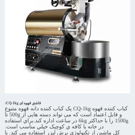
قاشق قهوه ای CQ-1kg:
کباب کننده قهوه CQ-1kg یک کباب کننده دانه قهوه متنوع
و قابل اعتماد است که می تواند دسته هایی از 500g تا
1500g را با حداکثر 6kg در ساعت اداره کند.براي استفاده
در خانه يا کافه ي کوچيک خيلي مناسب است.
کل ماشین از تکنولوژی برش لیزر استفاده می کند. با