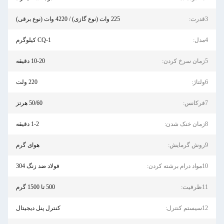
3قدرت:
225 وات (نوع گازی) / 4220 وات (نوع برقی)
4مدل:
CQ-1 کیلوگرم
5زمان سرخ کردن:
10-20 دقیقه
6ولتاژ:
220 ولت
7فرکانس:
50/60 هرتز
8زمان خنک شدن:
1-2 دقیقه
9روش گرمایش:
هوای گرم
10مواد درام برشته کردن:
فولاد ضد زنگ 304
11ظرفیت:
500 تا 1500 گرم
12سیستم کنترل:
کنترل پنل دیجیتال