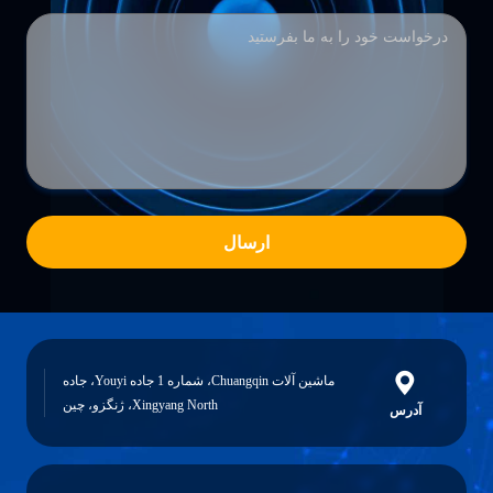
ارسال
ماشین آلات Chuangqin، شماره 1 جاده Youyi، جاده
Xingyang North، ژنگزو، چین
آدرس