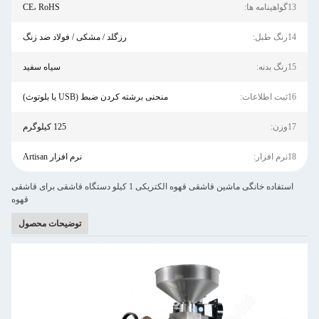
13گواهینامه ها:
CE، RoHS
14رنگ طبل:
رزگلد / مشکی / فولاد ضد زنگ
15رنگ بدنه:
سیاه سفید
16ثبت اطلاعات:
منحنی برشته کردن ضبط (USB یا بلوتوث)
17وزن:
125 کیلوگرم
18نرم افزار:
نرم افزار Artisan
استفاده خانگی ماشین قاشقی قهوه الکتریکی 1 کیلو دستگاه قاشقی برای قاشقی
قهوه
توضیحات محصول