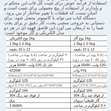
استفاده از فرآیند جوش برای تثبیت کل قاب.این محکم تر
و پایدارتر از استفاده از پیچ معمولی برای تثبیت است.و
آسان نیست که قطعات یا تغییر ساختار از بین برود..
دستگاه کباب می تواند با کامپیوتر متصل شود، برای
دستیابی به خروجی منحنی پخت، کار دقیق تر برای پخت
شما را به ارمغان می آورد.این قاشق قهوه ای در هر دو
مدل الکتریکی و گاز موجود است.
1kg نوع گاز
1kg نوع الکتریکی
0.5kg تا 1.5kg
0.5kg تا 1.5kg
12 تا 15 دقیقه
12 تا 15 دقیقه
۴ کیلوگرم در ساعت (۸٫۸ پوند در ساعت) ،
۴ کیلوگرم در ساعت (۸٫۸ پوند در ساعت)
، ۳۲ کیلوگرم در روز ((۷۰٫۵ پوند در روز)
ت، 50/60 هرتز
فاز تک 220 ولت، 50/60 هرتز
۲۲۵ وات
4220W
960*630*920mm ((37.8*24.8*36.2in)
125 کیلوگرم
125 کیلوگرم
1200*1050*85 میلی متر (47*41.3*33.5 اینچ)
166 کیلوگرم
166 کیلوگرم
از فولاد ضد زنگ 304
از فولاد ضد زنگ 304
گاز طبیعی/ پروپان
برق
0.۲ کیلوگرم در ساعت
2.6kW/h