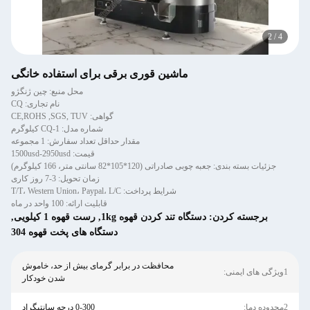
3
/
4
ماشین قوری برقی برای استفاده خانگی
محل منبع: چین ژنگژو
نام تجاری: CQ
گواهی: CE,ROHS ,SGS, TUV
شماره مدل: CQ-1 کیلوگرم
مقدار حداقل تعداد سفارش: 1 مجموعه
قیمت: 1500usd-2950usd
جزئیات بسته بندی: جعبه چوبی صادراتی (120*105*82 سانتی متر، 166 کیلوگرم)
زمان تحویل: 3-7 روز کاری
شرایط پرداخت: T/T، Western Union، Paypal، L/C
قابلیت ارائه: 100 واحد در ماه
برجسته کردن:
دستگاه تند کردن قهوه 1kg
,
رست قهوه 1 کیلویی
,
دستگاه های پخت قهوه 304
محافظت در برابر گرمای بیش از حد، خاموش
1ویژگی های ایمنی:
شدن خودکار
2محدوده دما:
0-300 درجه سانتیگراد