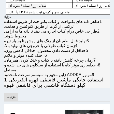
سیاه/ سفید
سیاه/سفید
طلایی رز / سیاه / نقره ای
طلایی رز / سیاه / نقره ای
منحنی سرخ کردن ثبت شده (USB یا BT)
مزایا:
1ظاهر دانه های یکنواخت و کباب یکنواخت از طریق استفاده
ترکیبی از گرما از طریق کنوکشن و هدایت.
2طراحی خاص درام کباب اجازه می دهد تا دانه ها به آرامی
مخلوط شوند.
3تولید قابل اطمینان از رنگ های روشن تا بسیار تیره
4زمان کباب طولانی با خروجی های تولید بالا.
5حداقل از دست دادن محصول، حداقل کاهش وزن.
6. خنک کننده موثر و ملایم
7زمان چرخه کاهش یافته با کباب و خنک کردن همزمان.
8- جداسازی موثر کاه با استفاده از سیکلون های جدا شده و
مستقل
9موتور ADDKA ژاپن مجهز به سيستم سرعت نامحدود
استفاده خانگی ماشین قاشقی قهوه الکتریکی 1
کیلو دستگاه قاشقی برای قاشقی قهوه
جزئیات