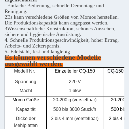
1Einfache Bedienung, schnelle Demontage und
Reinigung.
2Es kann verschiedene Größen von Momos herstellen.
Die Produktionskapazität kann angepasst werden.
3Wissenschaftliche Konstruktion, schönes Aussehen,
sichere und hygienische Ausrüstung.
4. Schnelle Produktionsgeschwindigkeit, hoher Ertrag,
Arbeits- und Zeitersparnis.
5- Edelstahl, fest und langlebig.
Es können verschiedene Modelle
ausgewählt werden.
Modell Nr.
Einzelteller CQ-150
CQ-150 Do
Spannung
220 V
2
Macht
1.6kw
2.
Momo Größe
20-200 g (verstellbar)
20-200 g 
Kapazität
500 bis 3000 Stück/h
500 bis 
Dicke der
2 bis 4 mm (verstellbar)
2 bis 4 mm
Mehlplatten