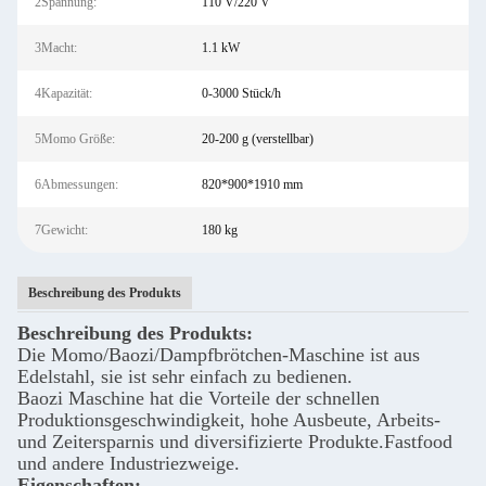
2Spannung:
110 V/220 V
3Macht:
1.1 kW
4Kapazität:
0-3000 Stück/h
5Momo Größe:
20-200 g (verstellbar)
6Abmessungen:
820*900*1910 mm
7Gewicht:
180 kg
Beschreibung des Produkts
Beschreibung des Produkts:
Die Momo/Baozi/Dampfbrötchen-Maschine ist aus
Edelstahl, sie ist sehr einfach zu bedienen.
Baozi Maschine hat die Vorteile der schnellen
Produktionsgeschwindigkeit, hohe Ausbeute, Arbeits-
und Zeitersparnis und diversifizierte Produkte.Fastfood
und andere Industriezweige.
Eigenschaften: