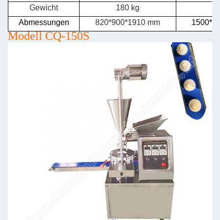
Gewicht
180 kg
2
Abmessungen
820*900*1910 mm
1500*9
Modell CQ-150S