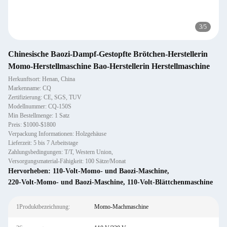
3
/
5
Chinesische Baozi-Dampf-Gestopfte Brötchen-Herstellerin
Momo-Herstellmaschine Bao-Herstellerin Herstellmaschine
Herkunftsort: Henan, China
Markenname: CQ
Zertifizierung: CE, SGS, TUV
Modellnummer: CQ-150S
Min Bestellmenge: 1 Satz
Preis: $1000-$1800
Verpackung Informationen: Holzgehäuse
Lieferzeit: 5 bis 7 Arbeitstage
Zahlungsbedingungen: T/T, Western Union,
Versorgungsmaterial-Fähigkeit: 100 Sätze/Monat
Hervorheben:
110-Volt-Momo- und Baozi-Maschine
,
220-Volt-Momo- und Baozi-Maschine
,
110-Volt-Blättchenmaschine
1Produktbezeichnung:
Momo-Machmaschine