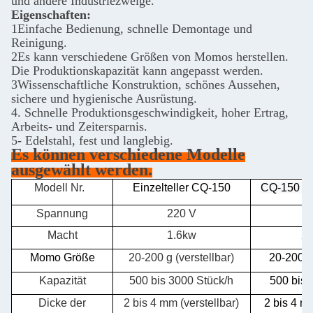
und andere Industriezweige.
Eigenschaften:
1Einfache Bedienung, schnelle Demontage und
Reinigung.
2Es kann verschiedene Größen von Momos herstellen.
Die Produktionskapazität kann angepasst werden.
3Wissenschaftliche Konstruktion, schönes Aussehen,
sichere und hygienische Ausrüstung.
4. Schnelle Produktionsgeschwindigkeit, hoher Ertrag,
Arbeits- und Zeitersparnis.
5- Edelstahl, fest und langlebig.
Es können verschiedene Modelle
ausgewählt werden.
Modell Nr.
Einzelteller CQ-150
CQ-150 Do
Spannung
220 V
2
Macht
1.6kw
2.
Momo Größe
20-200 g (verstellbar)
20-200 g 
Kapazität
500 bis 3000 Stück/h
500 bis 
Dicke der
2 bis 4 mm (verstellbar)
2 bis 4 mm