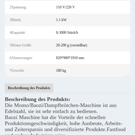
2Spannung:
110 V/220 V
3Macht:
1.1 kW
4Kapazität:
0-3000 Stück/h
5Momo Größe:
20-200 g (verstellbar)
6Abmessungen:
820*900*1910 mm
7Gewicht:
180 kg
Beschreibung des Produkts
Beschreibung des Produkts:
Die Momo/Baozi/Dampfbrötchen-Maschine ist aus
Edelstahl, sie ist sehr einfach zu bedienen.
Baozi Maschine hat die Vorteile der schnellen
Produktionsgeschwindigkeit, hohe Ausbeute, Arbeits-
und Zeitersparnis und diversifizierte Produkte.Fastfood