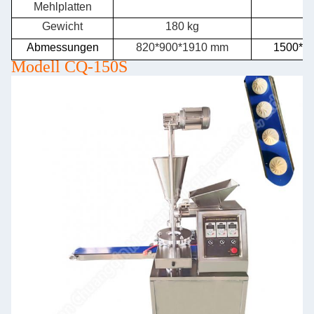
Mehlplatten
Gewicht
180 kg
2
Abmessungen
820*900*1910 mm
1500*9
Modell CQ-150S