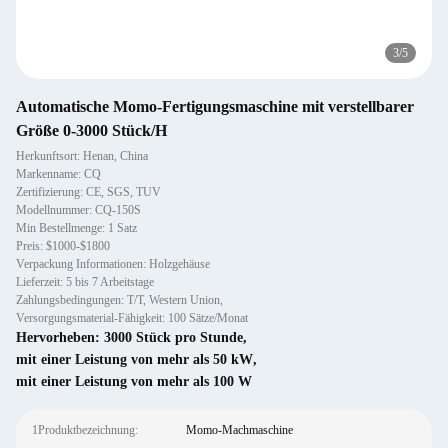
3
/
5
Automatische Momo-Fertigungsmaschine mit verstellbarer
Größe 0-3000 Stück/H
Herkunftsort: Henan, China
Markenname: CQ
Zertifizierung: CE, SGS, TUV
Modellnummer: CQ-150S
Min Bestellmenge: 1 Satz
Preis: $1000-$1800
Verpackung Informationen: Holzgehäuse
Lieferzeit: 5 bis 7 Arbeitstage
Zahlungsbedingungen: T/T, Western Union,
Versorgungsmaterial-Fähigkeit: 100 Sätze/Monat
Hervorheben:
3000 Stück pro Stunde
,
mit einer Leistung von mehr als 50 kW
,
mit einer Leistung von mehr als 100 W
1Produktbezeichnung:
Momo-Machmaschine