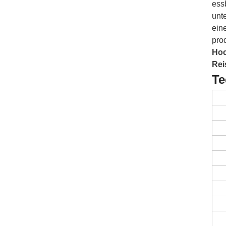
ess
unt
ein
pro
Hoc
Rei
Te