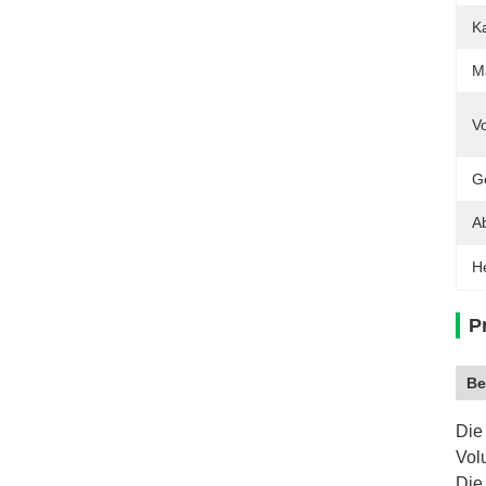
Ka
M
Vo
G
A
H
P
Be
Die
Vol
Die