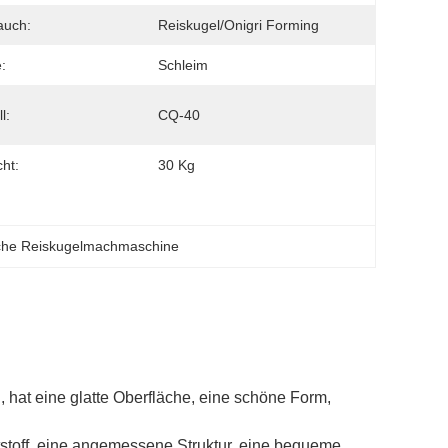
auch:
Reiskugel/Onigri Forming
:
Schleim
l:
CQ-40
ht:
30 Kg
che Reiskugelmachmaschine
 hat eine glatte Oberfläche, eine schöne Form,
stoff, eine angemessene Struktur, eine bequeme