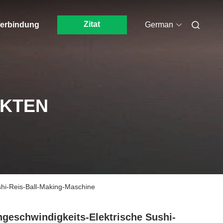
Zitat
 Verbindung
German
UKTEN
shi-Reis-Ball-Making-Maschine
geschwindigkeits-Elektrische Sushi-