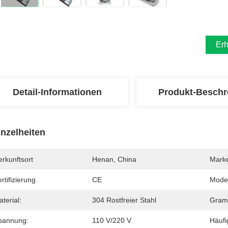
Erh
Detail-Informationen
Produkt-Beschr
inzelheiten
rkunftsort
Henan, China
Mark
rtifizierung
CE
Mode
terial:
304 Rostfreier Stahl
Gram
pannung:
110 V/220 V
Häufi