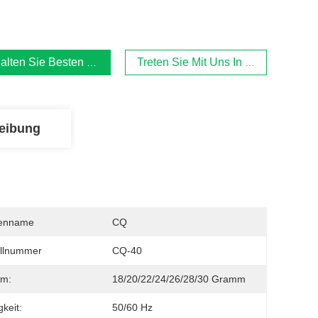
alten Sie Besten Preis
Treten Sie Mit Uns In Verbindung
eibung
enname
CQ
llnummer
CQ-40
m:
18/20/22/24/26/28/30 Gramm
gkeit:
50/60 Hz