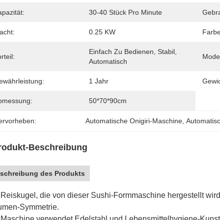
pazität:
30-40 Stück Pro Minute
Gebr
acht:
0.25 KW
Farbe
Einfach Zu Bedienen, Stabil, 
rteil:
Model
Automatisch
ewährleistung:
1 Jahr
Gewic
bmessung:
50*70*90cm
ervorheben:
Automatische Onigiri-Maschine
, 
Automatis
rodukt-Beschreibung
schreibung des Produkts
 Reiskugel, die von dieser Sushi-Formmaschine hergestellt wird,
umen-Symmetrie.
 Maschine verwendet Edelstahl und Lebensmittelhygiene-Kunst