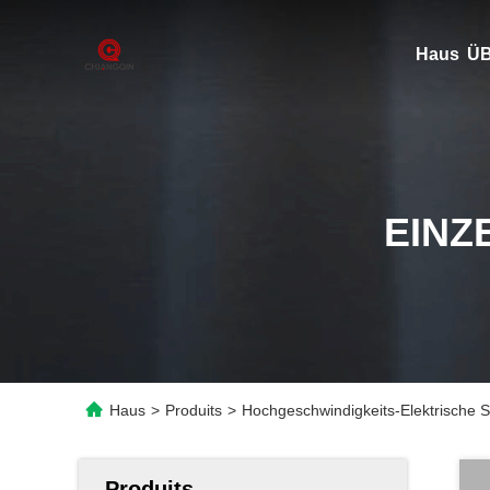
Haus
ÜB
EINZ
Haus
>
Produits
>
Hochgeschwindigkeits-Elektrische 
Produits