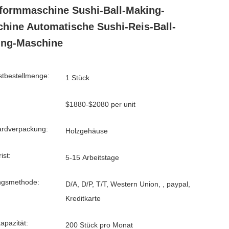
formmaschine Sushi-Ball-Making-
hine Automatische Sushi-Reis-Ball-
ing-Maschine
tbestellmenge:
1 Stück
$1880-$2080 per unit
ardverpackung:
Holzgehäuse
ist:
5-15 Arbeitstage
ngsmethode:
D/A, D/P, T/T, Western Union, , paypal,
Kreditkarte
kapazität:
200 Stück pro Monat