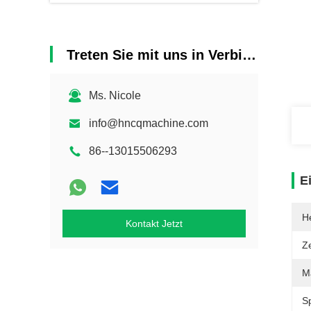
Treten Sie mit uns in Verbindung
Ms. Nicole
info@hncqmachine.com
86--13015506293
E
He
Kontakt Jetzt
Ze
Ma
S