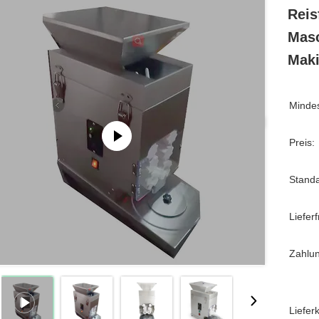
Reis
Masc
Mak
Mindes
Preis:
Stand
Lieferfr
Zahlu
Liefer