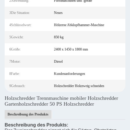
2Anwendung:
Forstmaschinen und -geräte
3Die Situation:
Neues
4Schlüsselwort:
Hölzerne Abklopfhammer-Maschine
5Gewicht:
850 kg
6Größe:
2400 x 1450 x 1800 mm
7Motor:
Diesel
8Farbe:
Kundenanforderungen
9Gebrauch:
Holzschredder Holzzweig schneiden
Holzschredder Trennmaschine mobiler Holzschredder
Gartenholzschredder 50 PS Holzschredder
Beschreibung des Produkts
Beschreibung des Produkts: