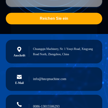
Reichen Sie ein
Chuangqin Machinery, Nr. 1 Youyi Road, Xingyang
Road North, Zhengzhou, China
Anschrift
info@hncqmachine.com
E-Mail
0086-13015506293