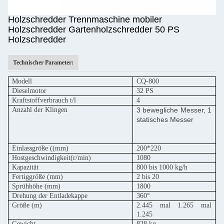
Holzschredder Trennmaschine mobiler
Holzschredder Gartenholzschredder 50 PS
Holzschredder
Technischer Parameter:
Modell
CQ-800
C
Dieselmotor
32 PS
5
Kraftstoffverbrauch t/l
4
6
Anzahl der Klingen
3 bewegliche Messer, 1
statisches Messer
M
M
Einlassgröße ((mm)
200*220
2
Hostgeschwindigkeit
(r/min)
1080
1
Kapazität
800 bis 1000 kg/h
1
Fertiggröße (mm)
2 bis 20
2
Sprühhöhe (mm)
1800
1
Drehung der Entladekappe
360°
3
Größe (m)
2.445 mal 1.265 mal
2
1.245
Gewicht
828 kg
9