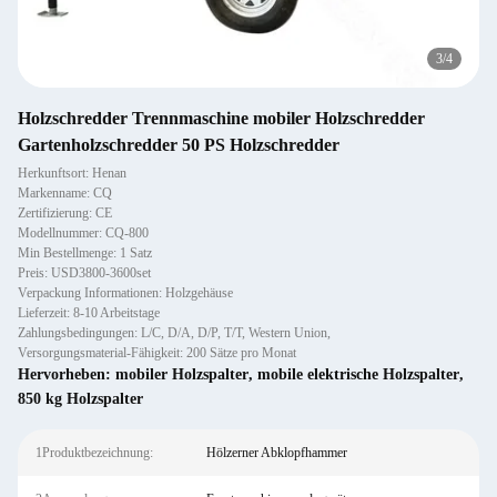
4
/
4
Holzschredder Trennmaschine mobiler Holzschredder
Gartenholzschredder 50 PS Holzschredder
Herkunftsort: Henan
Markenname: CQ
Zertifizierung: CE
Modellnummer: CQ-800
Min Bestellmenge: 1 Satz
Preis: USD3800-3600set
Verpackung Informationen: Holzgehäuse
Lieferzeit: 8-10 Arbeitstage
Zahlungsbedingungen: L/C, D/A, D/P, T/T, Western Union,
Versorgungsmaterial-Fähigkeit: 200 Sätze pro Monat
Hervorheben:
mobiler Holzspalter
,
mobile elektrische Holzspalter
,
850 kg Holzspalter
1Produktbezeichnung:
Hölzerner Abklopfhammer