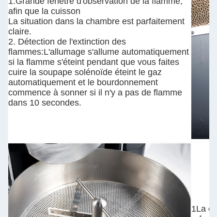
1.Grande fenêtre d'observation de la flamme,
afin que la cuisson
La situation dans la chambre est parfaitement
claire.
2. Détection de l'extinction des
flammes:L'allumage s'allume automatiquement
si la flamme s'éteint pendant que vous faites
cuire la soupape solénoïde éteint le gaz
automatiquement et le bourdonnement
commence à sonner si il n'y a pas de flamme
dans 10 secondes.
1La co