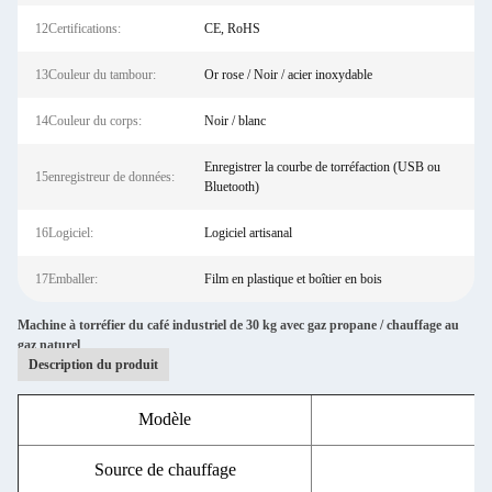
12Certifications:
CE, RoHS
13Couleur du tambour:
Or rose / Noir / acier inoxydable
14Couleur du corps:
Noir / blanc
Enregistrer la courbe de torréfaction (USB ou
15enregistreur de données:
Bluetooth)
16Logiciel:
Logiciel artisanal
17Emballer:
Film en plastique et boîtier en bois
Machine à torréfier du café industriel de 30 kg avec gaz propane / chauffage au
gaz naturel
Description du produit
Modèle
To
Source de chauffage