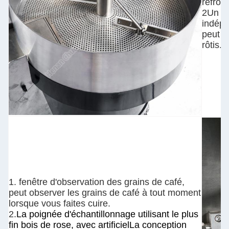
refroid
2Un ve
indépe
peut r
rôtis.
1. fenêtre d'observation des grains de café,
peut observer les grains de café à tout moment
lorsque vous faites cuire.
2.
La poignée d'échantillonnage utilisant le plus
fin bois de rose, avec artificiel
La conception