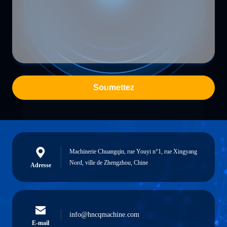
Soumettez
Machinerie Chuangqin, rue Youyi n°1, rue Xingyang
Nord, ville de Zhengzhou, Chine
Adresse
info@hncqmachine.com
E-mail