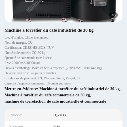
1
/
3
Machine à torréfier du café industriel de 30 kg
Lieu d'origine: Chine Zhengzhou
Nom de marque: CQ
Certification: CE,ROHS ,SGS, TUV
Numéro de modèle: CQ-30 kg
Quantité de commande min: 1 série
Prix: 20000usd-30000usd
Détails d'emballage: Boîte en bois à exporter ((230*135*210cm,1420kg)
Délai de livraison: 3-7 jours ouvrables
Conditions de paiement: T/T, Western Union, Paypal, L/C
Capacité d'approvisionnement: 10 unités par mois
Mettre en évidence:
Machine à torréfier du café industriel de 30 kg
,
Machine à torréfier du café commerciale de 30 kg
,
machine de torréfaction de café industrielle et commerciale
1Modèle:
CQ-30 kg