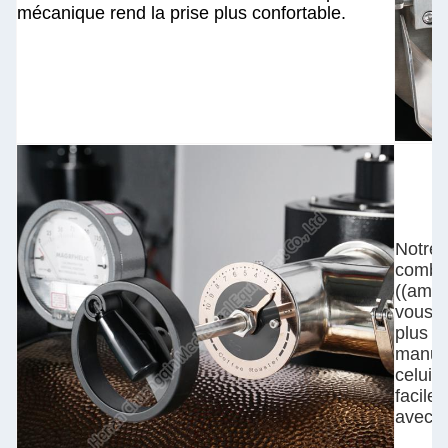
mécanique rend la prise plus confortable.
Notre 
combin
((amort
vous p
plus p
manuel
celui 
facile
avec l