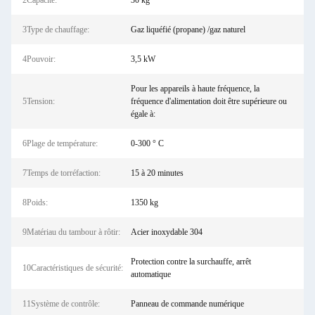
2Capacité:
30 kg
3Type de chauffage:
Gaz liquéfié (propane) /gaz naturel
4Pouvoir:
3,5 kW
Pour les appareils à haute fréquence, la
5Tension:
fréquence d'alimentation doit être supérieure ou
égale à:
6Plage de température:
0-300 ° C
7Temps de torréfaction:
15 à 20 minutes
8Poids:
1350 kg
9Matériau du tambour à rôtir:
Acier inoxydable 304
Protection contre la surchauffe, arrêt
10Caractéristiques de sécurité:
automatique
11Système de contrôle:
Panneau de commande numérique