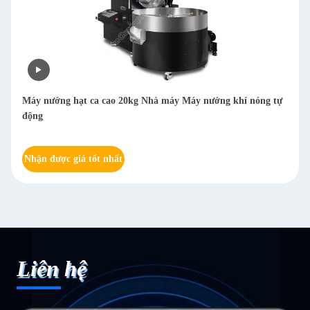
Máy tách hạt cà phê khô đa chức năng Arabica Huller Máy
tách cà phê 800kg/h
Nhận được giá tốt nhất
Liên hệ