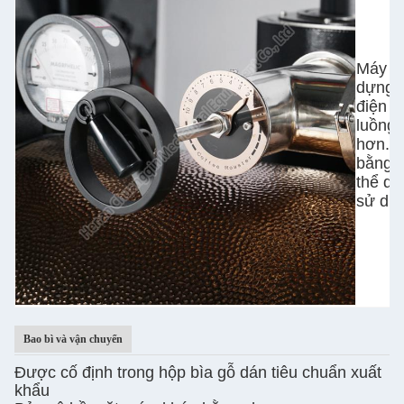
Máy n
dựng k
điện l
luồng 
hơn.C
bằng 
thể dễ
sử dụ
Bao bì và vận chuyển
Được cố định trong hộp bìa gỗ dán tiêu chuẩn xuất
khẩu