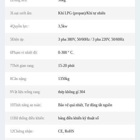
2Dung tích:
30kg
3Loại sưởi ấm:
Khí LPG (propan)/Khí tự nhiên
4Quyền lực:
3,5kw
5Điện áp:
3 pha 380V, 50/60Hz / 3 pha 220V, 50/60Hz
6Phạm vi nhiệt độ:
0-300 ° C.
7Thời gian rang:
15-20 phút
8Cân nặng:
1350kg
9Vật liệu trống rang:
thép không gỉ 304
10Tính năng an toàn:
Bảo vệ quá nhiệt, Tự động tắt nguồn
11Hệ thống điều khiển:
bảng điều khiển kỹ thuật số
12Chứng nhận:
CE, RoHS