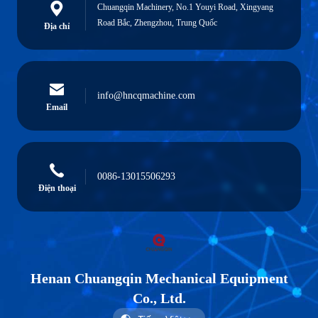
Chuangqin Machinery, No.1 Youyi Road, Xingyang
Road Bắc, Zhengzhou, Trung Quốc
Địa chỉ
info@hncqmachine.com
Email
0086-13015506293
Điện thoại
Henan Chuangqin Mechanical Equipment
Co., Ltd.