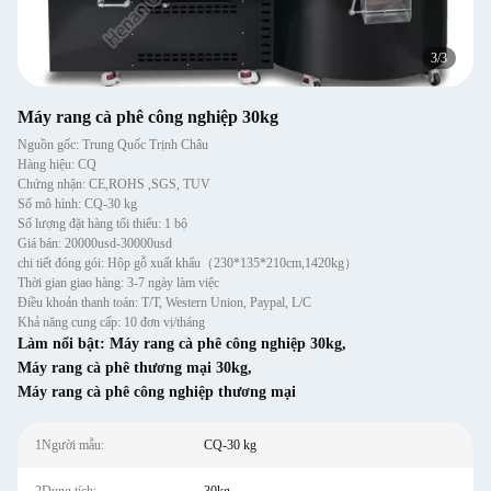
1
/
3
Máy rang cà phê công nghiệp 30kg
Nguồn gốc: Trung Quốc Trịnh Châu
Hàng hiệu: CQ
Chứng nhận: CE,ROHS ,SGS, TUV
Số mô hình: CQ-30 kg
Số lượng đặt hàng tối thiểu: 1 bộ
Giá bán: 20000usd-30000usd
chi tiết đóng gói: Hộp gỗ xuất khẩu（230*135*210cm,1420kg）
Thời gian giao hàng: 3-7 ngày làm việc
Điều khoản thanh toán: T/T, Western Union, Paypal, L/C
Khả năng cung cấp: 10 đơn vị/tháng
Làm nổi bật:
Máy rang cà phê công nghiệp 30kg
,
Máy rang cà phê thương mại 30kg
,
Máy rang cà phê công nghiệp thương mại
1Người mẫu:
CQ-30 kg