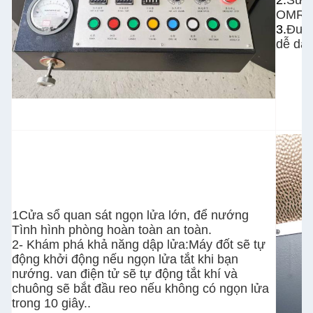
2.
Sử d
OMRO
3.
Được
dễ dàn
1Cửa sổ quan sát ngọn lửa lớn, để nướng
Tình hình phòng hoàn toàn an toàn.
2- Khám phá khả năng dập lửa:Máy đốt sẽ tự
động khởi động nếu ngọn lửa tắt khi bạn
nướng. van điện tử sẽ tự động tắt khí và
chuông sẽ bắt đầu reo nếu không có ngọn lửa
trong 10 giây..