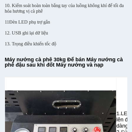
10. Kiểm soát hoàn toàn bằng tay của luồng không khí để tối đa
hóa hương vị cà phê
11Đèn LED phụ trợ gắn
12. USB ghi lại dữ liệu
13. Trọng điều khiển tốc độ
Máy nướng cà phê 30kg Để bán Máy nướng cà
phê đậu sau khi đốt Máy nướng và nạp
1.LED 
lên đế
dàng 