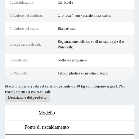
12Certificazioni:
CE, RoHS
13Colore del tamburo:
Oro rosa / nero / acciaio inossidabile
14Colore del corpo:
Bianco/ nero
Registrazione della curva di tostatura (USB o
15registratore di dati:
Bluetooth)
16Software:
Software artigianale
17Pacchetto:
Film di plastica e custodia di legno
Macchina per arrostire il caffè industriale da 30 kg con propano a gas LPG /
riscaldamento a gas naturale
Descrizione del prodotto
Modello
T
Fonte di riscaldamento