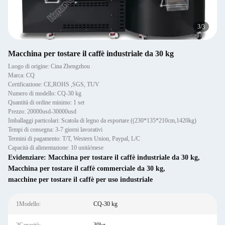
1
/
3
Macchina per tostare il caffè industriale da 30 kg
Luogo di origine: Cina Zhengzhou
Marca: CQ
Certificazione: CE,ROHS ,SGS, TUV
Numero di modello: CQ-30 kg
Quantità di ordine minimo: 1 set
Prezzo: 20000usd-30000usd
Imballaggi particolari: Scatola di legno da esportare ((230*135*210cm,1420kg)
Tempi di consegna: 3-7 giorni lavorativi
Termini di pagamento: T/T, Western Union, Paypal, L/C
Capacità di alimentazione: 10 unità/mese
Evidenziare:
Macchina per tostare il caffè industriale da 30 kg
,
Macchina per tostare il caffè commerciale da 30 kg
,
macchine per tostare il caffè per uso industriale
1Modello:
CQ-30 kg