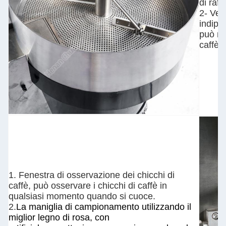
di raf
2- Ven
indipe
può ra
caffè t
1. Fenestra di osservazione dei chicchi di
caffè, può osservare i chicchi di caffè in
qualsiasi momento quando si cuoce.
2.
La maniglia di campionamento utilizzando il
miglior legno di rosa, con