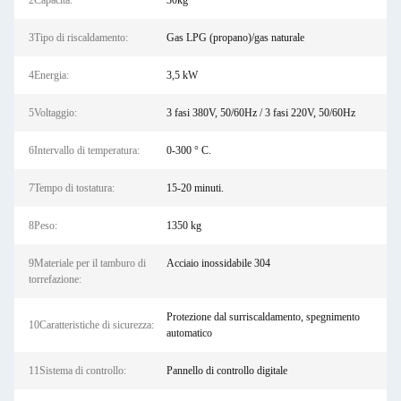
2Capacità:
30kg
3Tipo di riscaldamento:
Gas LPG (propano)/gas naturale
4Energia:
3,5 kW
5Voltaggio:
3 fasi 380V, 50/60Hz / 3 fasi 220V, 50/60Hz
6Intervallo di temperatura:
0-300 ° C.
7Tempo di tostatura:
15-20 minuti.
8Peso:
1350 kg
9Materiale per il tamburo di
Acciaio inossidabile 304
torrefazione:
Protezione dal surriscaldamento, spegnimento
10Caratteristiche di sicurezza:
automatico
11Sistema di controllo:
Pannello di controllo digitale