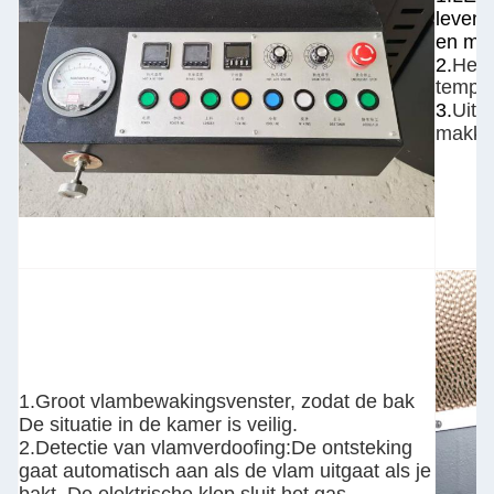
levens
en mak
2.
Het 
tempe
3.
Uitg
makkeli
1.Groot vlambewakingsvenster, zodat de bak
De situatie in de kamer is veilig.
2.Detectie van vlamverdoofing:De ontsteking
gaat automatisch aan als de vlam uitgaat als je