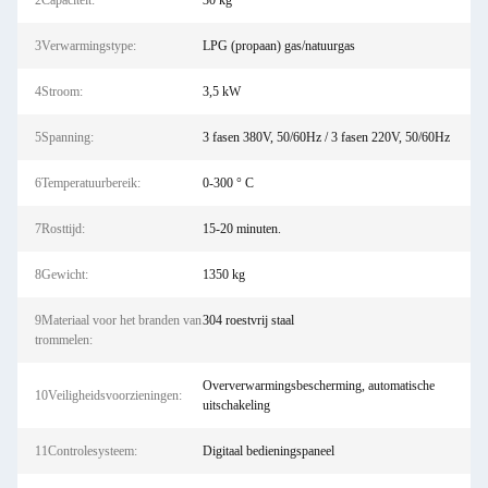
2Capaciteit:
30 kg
3Verwarmingstype:
LPG (propaan) gas/natuurgas
4Stroom:
3,5 kW
5Spanning:
3 fasen 380V, 50/60Hz / 3 fasen 220V, 50/60Hz
6Temperatuurbereik:
0-300 ° C
7Rosttijd:
15-20 minuten.
8Gewicht:
1350 kg
9Materiaal voor het branden van
304 roestvrij staal
trommelen:
Oververwarmingsbescherming, automatische
10Veiligheidsvoorzieningen:
uitschakeling
11Controlesysteem:
Digitaal bedieningspaneel