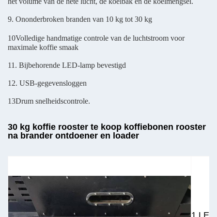
het volume van de hete lucht, de koelbak en de koelmengsel.
9. Ononderbroken branden van 10 kg tot 30 kg
10Volledige handmatige controle van de luchtstroom voor
maximale koffie smaak
11. Bijbehorende LED-lamp bevestigd
12. USB-gegevensloggen
13Drum snelheidscontrole.
30 kg koffie rooster te koop koffiebonen rooster
na brander ontdoener en loader
1.LED 