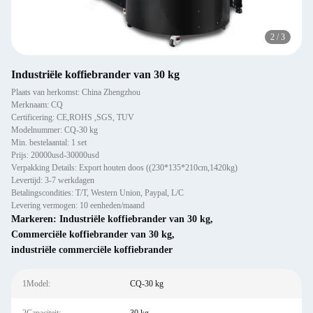
3
/
3
Industriële koffiebrander van 30 kg
Plaats van herkomst: China Zhengzhou
Merknaam: CQ
Certificering: CE,ROHS ,SGS, TUV
Modelnummer: CQ-30 kg
Min. bestelaantal: 1 set
Prijs: 20000usd-30000usd
Verpakking Details: Export houten doos ((230*135*210cm,1420kg)
Levertijd: 3-7 werkdagen
Betalingscondities: T/T, Western Union, Paypal, L/C
Levering vermogen: 10 eenheden/maand
Markeren:
Industriële koffiebrander van 30 kg
,
Commerciële koffiebrander van 30 kg
,
industriële commerciële koffiebrander
1Model:
CQ-30 kg