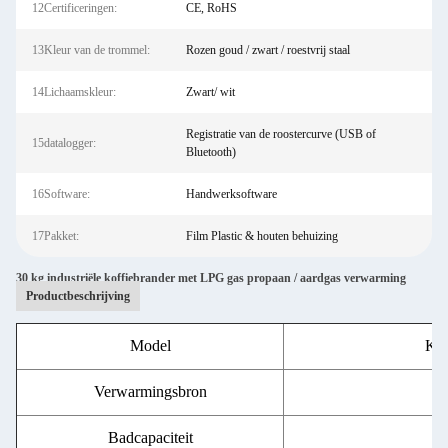
12Certificeringen:
CE, RoHS
13Kleur van de trommel:
Rozen goud / zwart / roestvrij staal
14Lichaamskleur:
Zwart/ wit
Registratie van de roostercurve (USB of
15datalogger:
Bluetooth)
16Software:
Handwerksoftware
17Pakket:
Film Plastic & houten behuizing
30 kg industriële koffiebrander met LPG gas propaan / aardgas verwarming
Productbeschrijving
Model
Kof
Verwarmingsbron
Badcapaciteit