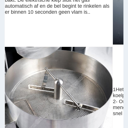
bakt. De elektrische klep sluit het gas
automatisch af en de bel begint te rinkelen als
er binnen 10 seconden geen vlam is..
1Het 
koelpl
2- Ona
mengar
snel a