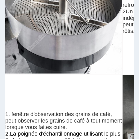
refroid
2Un ve
indépe
peut r
rôtis.
1. fenêtre d'observation des grains de café,
peut observer les grains de café à tout moment
lorsque vous faites cuire.
2.
La poignée d'échantillonnage utilisant le plus