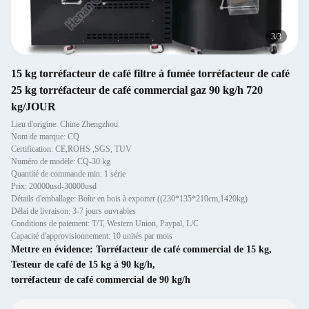
1
/
3
15 kg torréfacteur de café filtre à fumée torréfacteur de café
25 kg torréfacteur de café commercial gaz 90 kg/h 720
kg/JOUR
Lieu d'origine: Chine Zhengzhou
Nom de marque: CQ
Certification: CE,ROHS ,SGS, TUV
Numéro de modèle: CQ-30 kg
Quantité de commande min: 1 série
Prix: 20000usd-30000usd
Détails d'emballage: Boîte en bois à exporter ((230*135*210cm,1420kg)
Délai de livraison: 3-7 jours ouvrables
Conditions de paiement: T/T, Western Union, Paypal, L/C
Capacité d'approvisionnement: 10 unités par mois
Mettre en évidence:
Torréfacteur de café commercial de 15 kg
,
Testeur de café de 15 kg à 90 kg/h
,
torréfacteur de café commercial de 90 kg/h