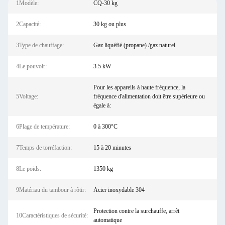
1Modèle:
CQ-30 kg
2Capacité:
30 kg ou plus
3Type de chauffage:
Gaz liquéfié (propane) /gaz naturel
4Le pouvoir:
3.5 kW
Pour les appareils à haute fréquence, la
5Voltage:
fréquence d'alimentation doit être supérieure ou
égale à:
6Plage de température:
0 à 300°C
7Temps de torréfaction:
15 à 20 minutes
8Le poids:
1350 kg
9Matériau du tambour à rôtir:
Acier inoxydable 304
Protection contre la surchauffe, arrêt
10Caractéristiques de sécurité:
automatique