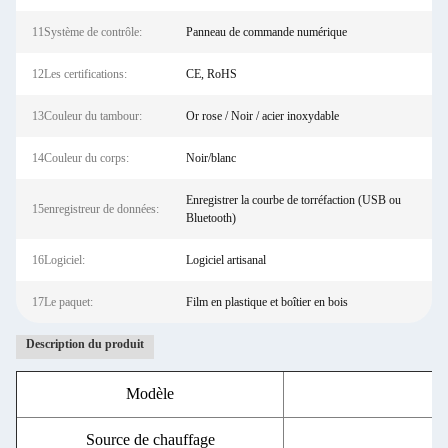
11Système de contrôle:
Panneau de commande numérique
12Les certifications:
CE, RoHS
13Couleur du tambour:
Or rose / Noir / acier inoxydable
14Couleur du corps:
Noir/blanc
Enregistrer la courbe de torréfaction (USB ou
15enregistreur de données:
Bluetooth)
16Logiciel:
Logiciel artisanal
17Le paquet:
Film en plastique et boîtier en bois
Description du produit
Modèle
To
Source de chauffage