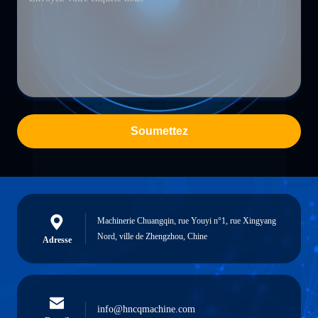
Soumettez
Machinerie Chuangqin, rue Youyi n°1, rue Xingyang
Nord, ville de Zhengzhou, Chine
Adresse
info@hncqmachine.com