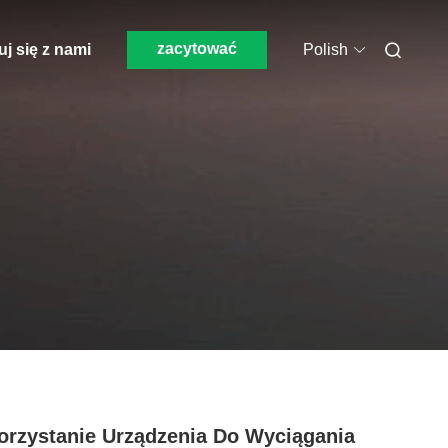
zacytować
j się z nami
Polish
rzystanie Urządzenia Do Wyciągania