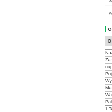
S
Po
O
O
Na
Za
nap
Po
Wy
Ma
Wa
Pak
1.T