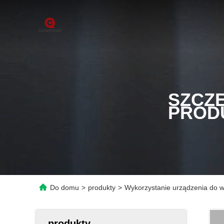
SZCZ
PROD
Do domu
>
produkty
>
Wykorzystanie urządzenia do w
produkty