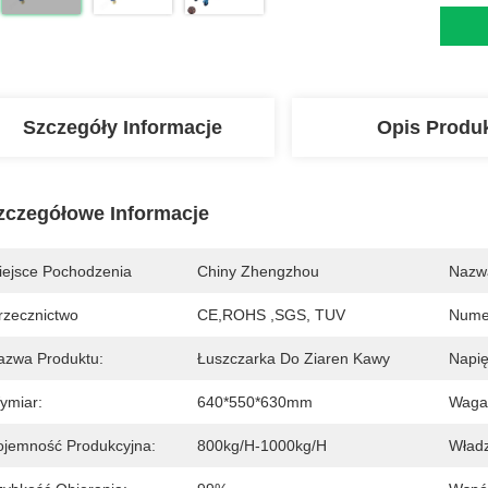
Szczegóły Informacje
Opis Produ
zczegółowe Informacje
iejsce Pochodzenia
Chiny Zhengzhou
Nazw
rzecznictwo
CE,ROHS ,SGS, TUV
Nume
azwa Produktu:
Łuszczarka Do Ziaren Kawy
Napię
ymiar:
640*550*630mm
Waga
ojemność Produkcyjna:
800kg/h-1000kg/h
Wład