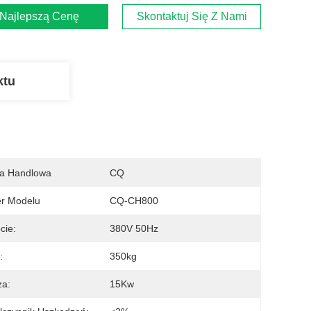
Najlepszą Cenę
Skontaktuj Się Z Nami
ktu
a Handlowa
CQ
r Modelu
CQ-CH800
cie:
380V 50Hz
:
350kg
za:
15Kw