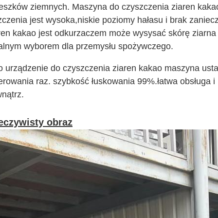
eszków ziemnych. Maszyna do czyszczenia ziaren kakao
zczenia jest wysoka,niskie poziomy hałasu i brak zaniec
ren kakao jest odkurzaczem może wysysać skórę ziarna 
alnym wyborem dla przemysłu spożywczego.
o urządzenie do czyszczenia ziaren kakao maszyna usta
erowania raz. szybkość łuskowania 99%.łatwa obsługa i 
nątrz.
eczywisty obraz