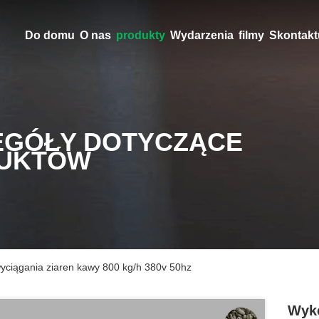
Do domu
O nas
produkty
Wydarzenia
filmy
Skontaktu
EGÓŁY DOTYCZĄCE
UKTÓW
yciągania ziaren kawy 800 kg/h 380v 50hz
Wyko