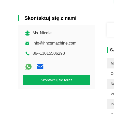
Skontaktuj się z nami
Ms. Nicole
info@hncqmachine.com
S
86--13015506293
M
O
Skontaktuj się teraz
N
W
P