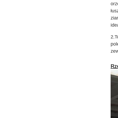
orz
łus
zia
ide
2.T
pol
zew
Rz