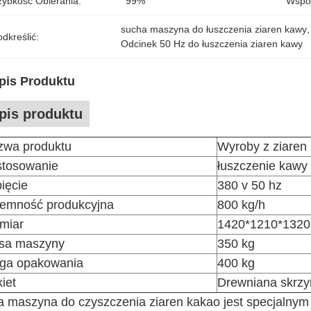
zybkość Obierania:
99%
Współ
sucha maszyna do łuszczenia ziaren kawy
,
dkreślić:
Odcinek 50 Hz do łuszczenia ziaren kawy
pis Produktu
pis produktu
zwa produktu
Wyroby z ziaren
stosowanie
łuszczenie kawy
ięcie
380 v 50 hz
jemność produkcyjna
800 kg/h
miar
1420*1210*132
sa maszyny
350 kg
ga opakowania
400 kg
iet
Drewniana skrzy
a maszyna do czyszczenia ziaren kakao jest specjalnym 