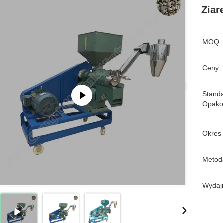
Ziar
MOQ:
Ceny:
Stand
Opako
Okres
Metoda
Wydaj