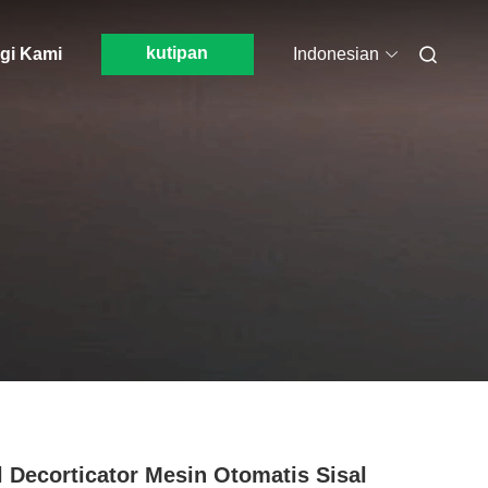
kutipan
gi Kami
Indonesian
l Decorticator Mesin Otomatis Sisal