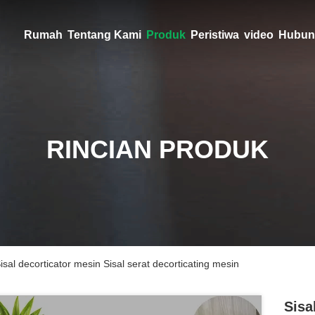
Rumah
Tentang Kami
Produk
Peristiwa
video
Hubun
RINCIAN PRODUK
isal decorticator mesin Sisal serat decorticating mesin
Sisa