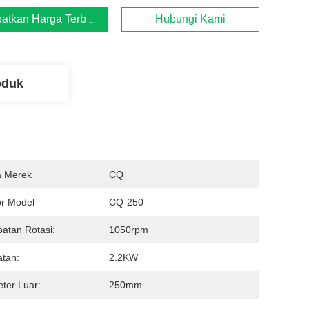
atkan Harga Terbaik
Hubungi Kami
oduk
 Merek
CQ
r Model
CQ-250
atan Rotasi:
1050rpm
tan:
2.2KW
ter Luar:
250mm