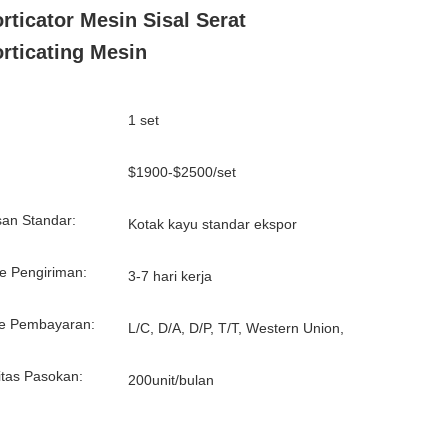
rticator Mesin Sisal Serat
rticating Mesin
1 set
:
$1900-$2500/set
an Standar:
Kotak kayu standar ekspor
e Pengiriman:
3-7 hari kerja
e Pembayaran:
L/C, D/A, D/P, T/T, Western Union,
tas Pasokan:
200unit/bulan