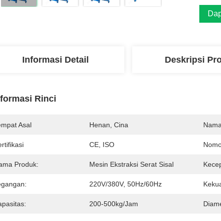
Dap
Informasi Detail
Deskripsi Pr
nformasi Rinci
empat Asal
Henan, Cina
Nama
rtifikasi
CE, ISO
Nomo
ama Produk:
Mesin Ekstraksi Serat Sisal
Kecep
egangan:
220V/380V, 50Hz/60Hz
Kekua
apasitas:
200-500kg/jam
Diame