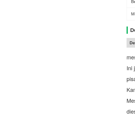
B
M
D
De
mes
Ini
pis
Kam
Mes
die