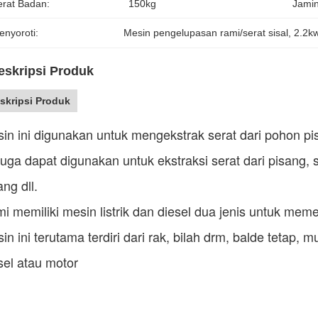
erat Badan:
150kg
Jami
enyoroti:
Mesin pengelupasan rami/serat sisal
, 
2.2k
eskripsi Produk
skripsi Produk
in ini digunakan untuk mengekstrak serat dari pohon pi
 juga dapat digunakan untuk ekstraksi serat dari pisang, 
ang dll.
i memiliki mesin listrik dan diesel dua jenis untuk me
in ini terutama terdiri dari rak, bilah drm, balde tetap,
sel atau motor