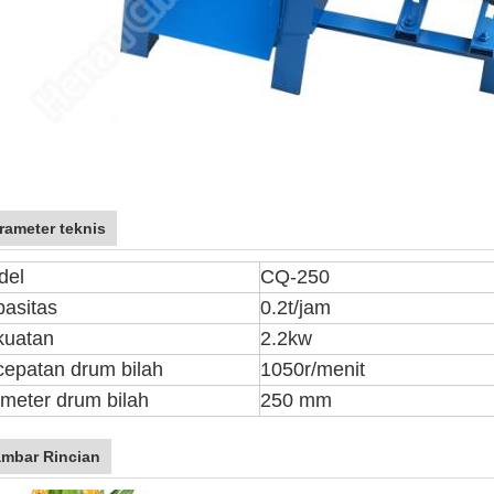
rameter teknis
del
CQ-250
asitas
0.2t/jam
kuatan
2.2kw
epatan drum bilah
1050r/menit
meter drum bilah
250 mm
mbar Rincian