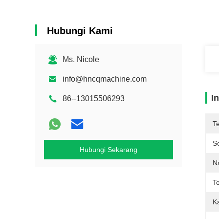
Hubungi Kami
Ms. Nicole
info@hncqmachine.com
I
86--13015506293
T
Se
Hubungi Sekarang
N
T
K