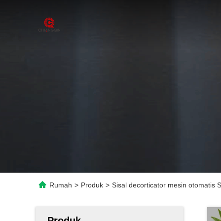
Rumah
>
Produk
>
Sisal decorticator mesin otomatis S
Produk