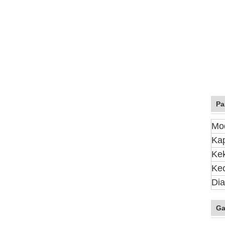
Pa
Mo
Kap
Ke
Kec
Dia
Ga