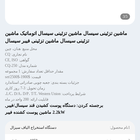
3
/
5
ماشین تزئینی سیسال ماشین تزئینی سیسال اتوماتیک ماشین
تزئینی سیسال ماشین تزئینی فیبر سیسال
محل منبع: هنان، چین
نام تجاری: CQ
گواهی: CE, ISO
شماره مدل: CQ-250
مقدار حداقل تعداد سفارش: 1 مجموعه
قیمت: $1900-$2500/set
جزئیات بسته بندی: جعبه چوبی صادراتی استاندارد
زمان تحویل: 3-7 روز کاری
شرایط پرداخت: L/C، D/A، D/P، T/T، Western Union،
قابلیت ارائه: 200 واحد در ماه
برجسته کردن:
دستگاه پوست کشیدن قند سیسال/فیبر
,
2.2kW ماشین پوست کشنده فیبر
1نام محصول:
دستگاه استخراج الیاف سیزال