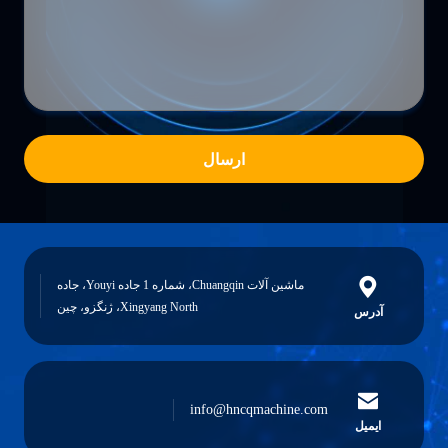
ارسال
ماشین آلات Chuangqin، شماره 1 جاده Youyi، جاده
Xingyang North، ژنگزو، چین
آدرس
info@hncqmachine.com
ایمیل