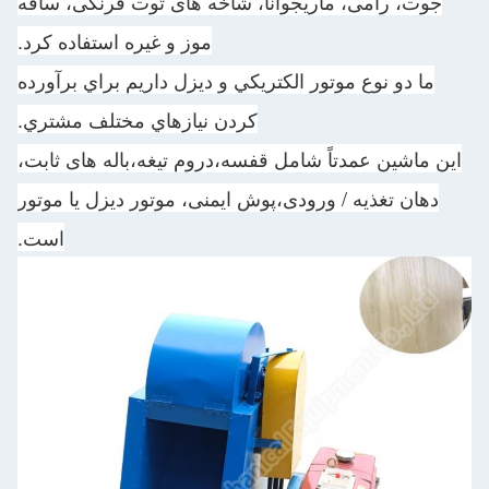
جوت، رامی، ماریجوانا، شاخه های توت فرنگی، ساقه
موز و غیره استفاده کرد.
ما دو نوع موتور الکتريکي و ديزل داريم براي برآورده
کردن نيازهاي مختلف مشتري.
این ماشین عمدتاً شامل قفسه،دروم تیغه،باله های ثابت،
دهان تغذیه / ورودی،پوش ایمنی، موتور دیزل یا موتور
است.