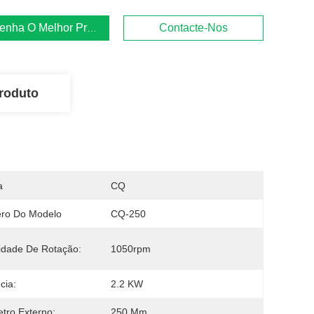
enha O Melhor Preço
Contacte-Nos
roduto
a
CQ
ro Do Modelo
CQ-250
idade De Rotação:
1050rpm
cia:
2.2 KW
tro Externo:
250 Mm