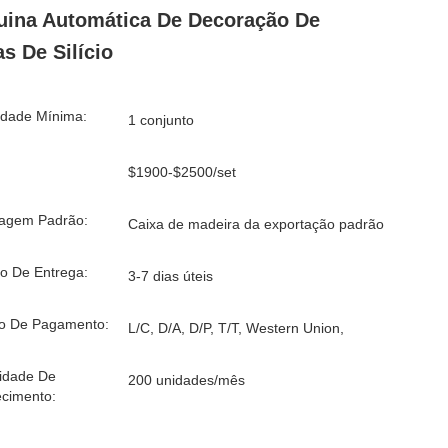
ina Automática De Decoração De
as De Silício
idade Mínima:
1 conjunto
$1900-$2500/set
agem Padrão:
Caixa de madeira da exportação padrão
o De Entrega:
3-7 dias úteis
o De Pagamento:
L/C, D/A, D/P, T/T, Western Union,
idade De
200 unidades/mês
cimento: