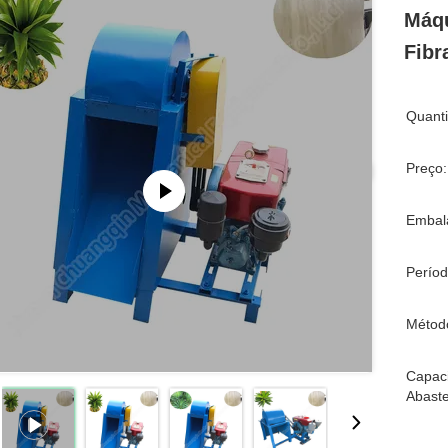
Máqu
Fibr
Quant
Preço:
Embal
Períod
Métod
Capac
Abaste