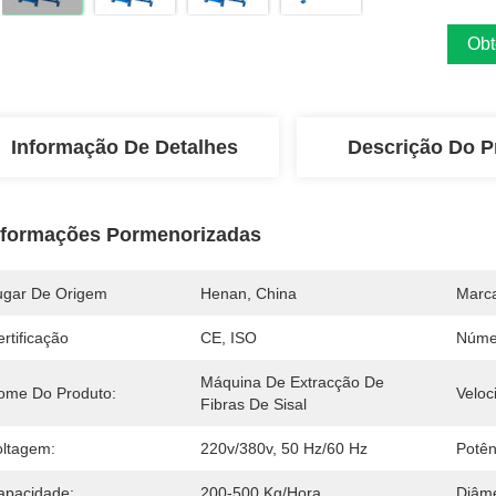
Obt
Informação De Detalhes
Descrição Do P
nformações Pormenorizadas
ugar De Origem
Henan, China
Marc
rtificação
CE, ISO
Núme
Máquina De Extracção De 
ome Do Produto:
Veloc
Fibras De Sisal
oltagem:
220v/380v, 50 Hz/60 Hz
Potên
apacidade:
200-500 Kg/hora
Diâme