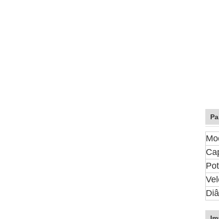
Pa
Mo
Ca
Pot
Vel
Diâ
Im