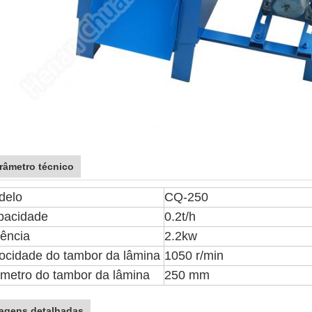
râmetro técnico
delo
CQ-250
pacidade
0.2t/h
ência
2.2kw
ocidade do tambor da lâmina
1050 r/min
metro do tambor da lâmina
250 mm
agens detalhadas