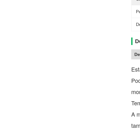
P
D
D
De
Est
Pod
mor
Tem
A m
tam