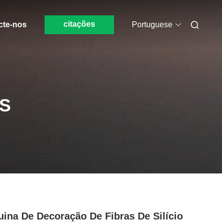
citações
cte-nos
Portuguese
S
ina De Decoração De Fibras De Silício