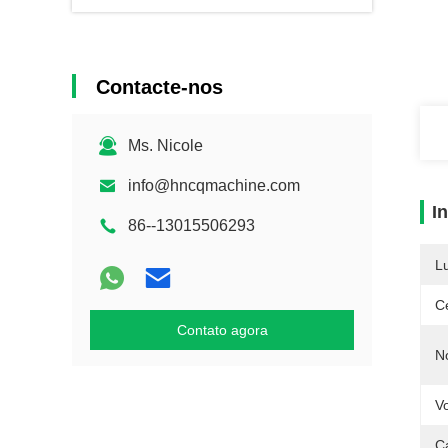
Contacte-nos
Ms. Nicole
info@hncqmachine.com
I
86--13015506293
L
Ce
Contato agora
N
V
C