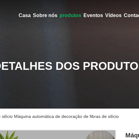
Casa
Sobre nós
produtos
Eventos
Vídeos
Conta
DETALHES DOS PRODUTO
silício Máquina automática de decoração de fibras de silício
Máqu