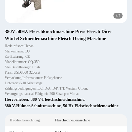
3
/
4
380V 50HZ Fleischknochmaschine Preis Fleisch Dicer
Würfel Schneidemaschine Fleisch Dicing Maschine
Herkunftsort: Henan
Markenname: CQ
Zertifizierung: CE
Modellnummer: CQ-350
Min Bestellmenge: 1 Satz
Preis: USD3500-3200set
Verpackung Informationen: Holzgehäuse
Lieferzeit: 8-10 Arbeitstage
Zahlungsbedingungen: L/C, D/A, D/P, T/T, Western Union,
Versorgungsmaterial-Fähigkeit: 200 Sätze pro Monat
Hervorheben:
380 V-Fleischschneidmaschine
,
380 V-Hühner-Schnittmaschine
,
50 Hz Fleischschneidemaschine
1Produktbezeichnung:
Fleischschneidemaschine