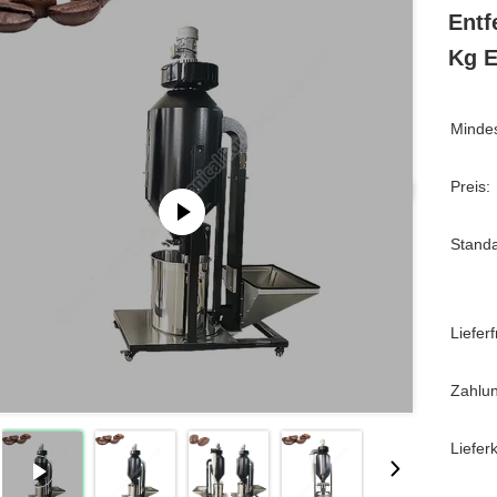
Entf
Kg E
Mindes
Preis:
Stand
Lieferfr
Zahlu
Liefer