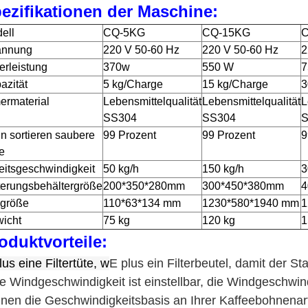
ezifikationen der Maschine:
ell
CQ-5KG
CQ-15KG
C
annung
220 V 50-60 Hz
220 V 50-60 Hz
2
terleistung
370w
550 W
7
azität
5 kg/Charge
15 kg/Charge
3
ermaterial
Lebensmittelqualität
Lebensmittelqualität
L
SS304
SS304
S
in sortieren saubere
99 Prozent
99 Prozent
9
e
eitsgeschwindigkeit
50 kg/h
150 kg/h
3
terungsbehältergröße
200*350*280mm
300*450*380mm
4
lgröße
110*63*134 mm
1230*580*1940 mm
1
icht
75 kg
120 kg
1
oduktvorteile:
lus eine Filtertüte, w
E plus ein Filterbeutel, damit der S
e Windgeschwindigkeit ist einstellbar, die Windgeschwindi
nen die Geschwindigkeitsbasis an Ihrer Kaffeebohnenar