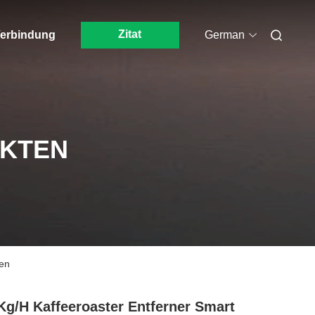
Zitat
 Verbindung
German
UKTEN
nen
Kg/h Kaffeeroaster Entferner Smart