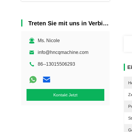
Treten Sie mit uns in Verbindung
Ms. Nicole
info@hncqmachine.com
86--13015506293
E
He
Ze
Kontakt Jetzt
P
S
G