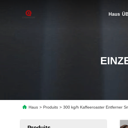
Haus
ÜB
EINZ
Haus
>
Produits
>
300 kg/h Kaffeeroaster Entferner S
Produits