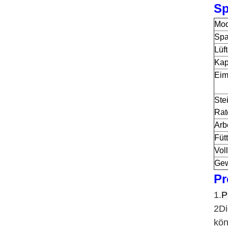
Sp
Mod
Sp
Lüf
Kap
Eim
Ste
Rat
Arb
Füt
Vol
Gew
Pr
1.
P
2Di
kön