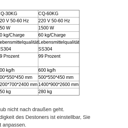
Q-30KG
CQ-60KG
20 V 50-60 Hz
220 V 50-60 Hz
50 W
1500 W
0 kg/Charge
60 kg/Charge
ebensmittelqualität
Lebensmittelqualität
S304
SS304
9 Prozent
99 Prozent
00 kg/h
600 kg/h
00*550*450 mm
500*550*450 mm
200*700*2400 mm
1400*900*2600 mm
50 kg
280 kg
taub nicht nach draußen geht.
gkeit des Destoners ist einstellbar, Sie
t anpassen.