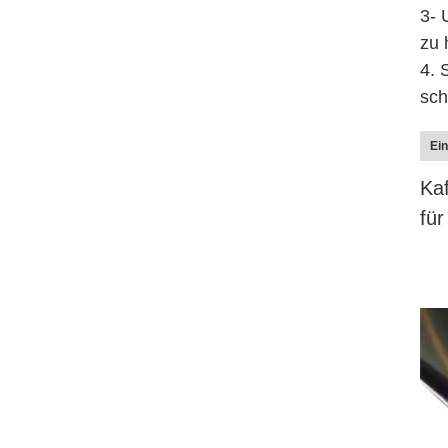
3- 
zu 
4. 
sch
Ein
Kaf
für