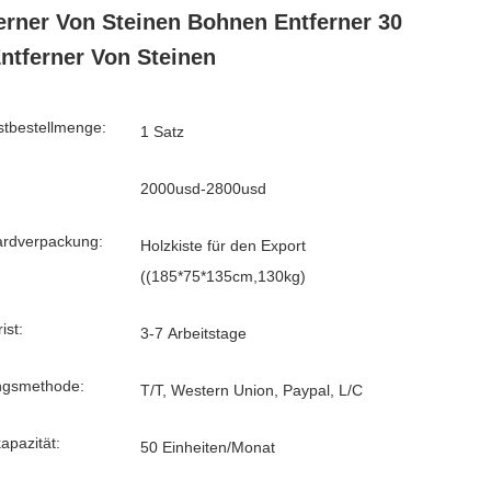
erner Von Steinen Bohnen Entferner 30
ntferner Von Steinen
tbestellmenge:
1 Satz
2000usd-2800usd
ardverpackung:
Holzkiste für den Export
((185*75*135cm,130kg)
ist:
3-7 Arbeitstage
ngsmethode:
T/T, Western Union, Paypal, L/C
kapazität:
50 Einheiten/Monat