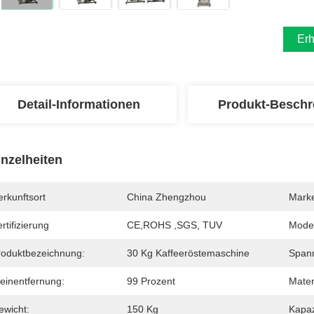
Erh
Detail-Informationen
Produkt-Beschr
inzelheiten
rkunftsort
China Zhengzhou
Mark
rtifizierung
CE,ROHS ,SGS, TUV
Mode
roduktbezeichnung:
30 Kg Kaffeeröstemaschine
Span
teinentfernung:
99 Prozent
Mater
ewicht:
150 Kg
Kapaz