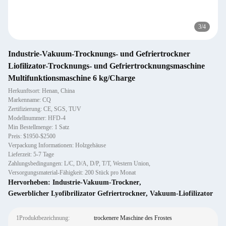
3
/
4
Industrie-Vakuum-Trocknungs- und Gefriertrockner
Liofilizator-Trocknungs- und Gefriertrocknungsmaschine
Multifunktionsmaschine 6 kg/Charge
Herkunftsort: Henan, China
Markenname: CQ
Zertifizierung: CE, SGS, TUV
Modellnummer: HFD-4
Min Bestellmenge: 1 Satz
Preis: $1950-$2500
Verpackung Informationen: Holzgehäuse
Lieferzeit: 5-7 Tage
Zahlungsbedingungen: L/C, D/A, D/P, T/T, Western Union,
Versorgungsmaterial-Fähigkeit: 200 Stück pro Monat
Hervorheben:
Industrie-Vakuum-Trockner
,
Gewerblicher Lyofibrilizator Gefriertrockner
,
Vakuum-Liofilizator
1Produktbezeichnung:
trockenere Maschine des Frostes