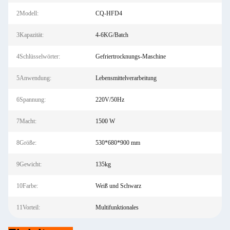
2Modell:
CQ-HFD4
3Kapazität:
4-6KG/Batch
4Schlüsselwörter:
Gefriertrocknungs-Maschine
5Anwendung:
Lebensmittelverarbeitung
6Spannung:
220V/50Hz
7Macht:
1500 W
8Größe:
530*680*900 mm
9Gewicht:
135kg
10Farbe:
Weiß und Schwarz
11Vorteil:
Multifunktionales