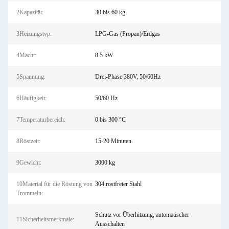
2Kapazität:
30 bis 60 kg
3Heizungstyp:
LPG-Gas (Propan)/Erdgas
4Macht:
8.5 kW
5Spannung:
Drei-Phase 380V, 50/60Hz
6Häufigkeit:
50/60 Hz
7Temperaturbereich:
0 bis 300 °C
8Röstzeit:
15-20 Minuten.
9Gewicht:
3000 kg
10Material für die Röstung von
304 rostfreier Stahl
Trommeln:
Schutz vor Überhitzung, automatischer
11Sicherheitsmerkmale:
Ausschalten