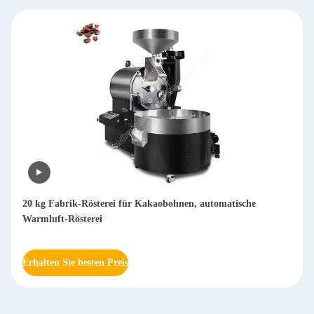
he
Multifunktionale Trockene Kaffeebohnen-Hulling-Maschi
Arabica Huller Kaffeemaschine 800 kg/h
Erhalten Sie besten Preis