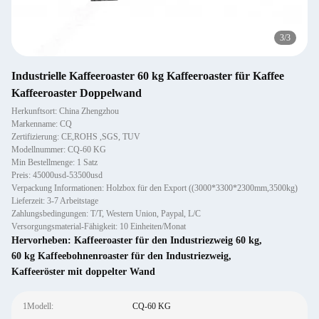
3
/
3
Industrielle Kaffeeroaster 60 kg Kaffeeroaster für Kaffee
Kaffeeroaster Doppelwand
Herkunftsort: China Zhengzhou
Markenname: CQ
Zertifizierung: CE,ROHS ,SGS, TUV
Modellnummer: CQ-60 KG
Min Bestellmenge: 1 Satz
Preis: 45000usd-53500usd
Verpackung Informationen: Holzbox für den Export ((3000*3300*2300mm,3500kg)
Lieferzeit: 3-7 Arbeitstage
Zahlungsbedingungen: T/T, Western Union, Paypal, L/C
Versorgungsmaterial-Fähigkeit: 10 Einheiten/Monat
Hervorheben:
Kaffeeroaster für den Industriezweig 60 kg
,
60 kg Kaffeebohnenroaster für den Industriezweig
,
Kaffeeröster mit doppelter Wand
1Modell:
CQ-60 KG