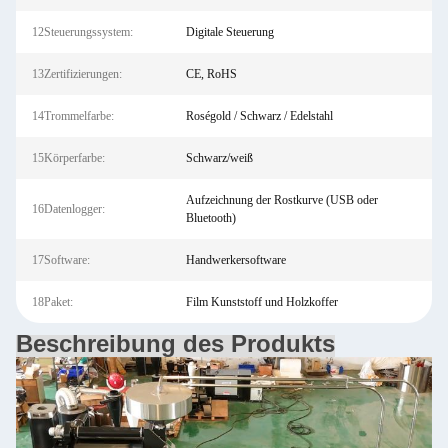
12Steuerungssystem:
Digitale Steuerung
13Zertifizierungen:
CE, RoHS
14Trommelfarbe:
Roségold / Schwarz / Edelstahl
15Körperfarbe:
Schwarz/weiß
Aufzeichnung der Rostkurve (USB oder
16Datenlogger:
Bluetooth)
17Software:
Handwerkersoftware
18Paket:
Film Kunststoff und Holzkoffer
Beschreibung des Produkts