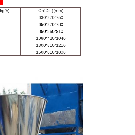
(kg/h)
Größe ((mm)
630*270*750
650*270*780
850*350*910
1080*420*1040
1300*510*1210
1500*610*1800