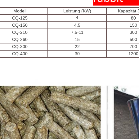
Modell
Leistung (KW)
Kapazität 
CQ-125
4
80
CQ-150
4.5
150
CQ-210
7.5-11
300
CQ-260
15
500
CQ-300
22
700
CQ-400
30
1200