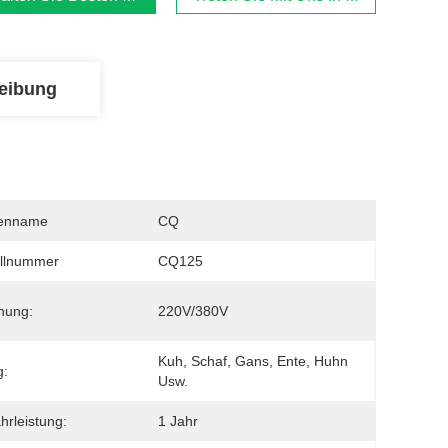
eibung
enname
CQ
llnummer
CQ125
nung:
220V/380V
Kuh, Schaf, Gans, Ente, Huhn 
g:
Usw.
rleistung:
1 Jahr