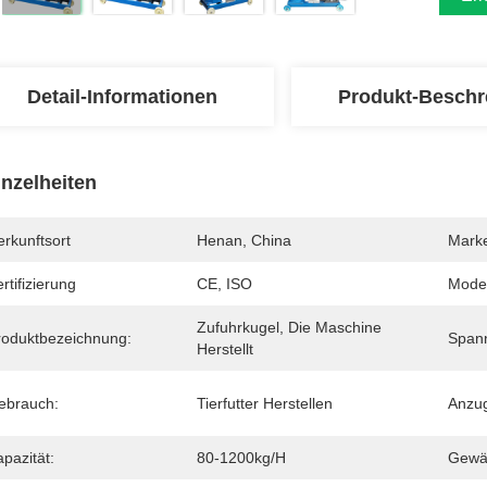
Detail-Informationen
Produkt-Beschr
inzelheiten
rkunftsort
Henan, China
Mark
rtifizierung
CE, ISO
Mode
Zufuhrkugel, Die Maschine 
roduktbezeichnung:
Span
Herstellt
ebrauch:
Tierfutter Herstellen
Anzu
pazität:
80-1200kg/h
Gewäh