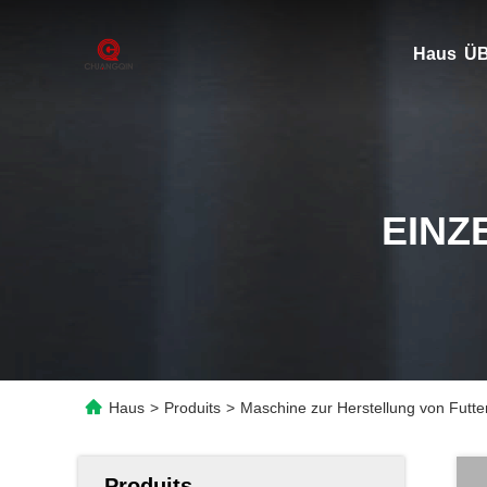
Haus
ÜB
EINZ
Haus
>
Produits
>
Maschine zur Herstellung von Futter
Produits