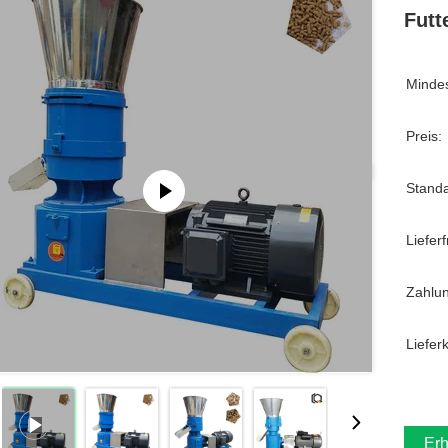
Futt
Mindes
Preis:
Stand
Lieferfr
Zahlu
Liefer
Erh