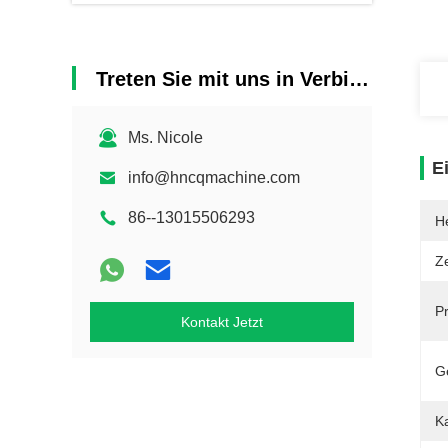
Treten Sie mit uns in Verbindung
Ms. Nicole
E
info@hncqmachine.com
86--13015506293
He
Ze
P
Kontakt Jetzt
G
Ka