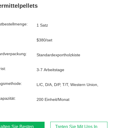
ermittelpellets
tbestellmenge:
1 Satz
$380/set
ardverpackung:
Standardexportholzkiste
ist:
3-7 Arbeitstage
ngsmethode:
L/C, D/A, D/P, T/T, Western Union,
kapazität:
200 Einheit/Monat
alten Sie Besten Preis
Treten Sie Mit Uns In Verbindung