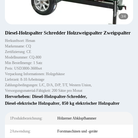
4
/
4
Diesel-Holzspalter Schredder Holzzweigspalter Zweigspalter
Herkunftsort: Henan
Markenname: CQ
Zertifizierung: CE
Modellnummer: CQ-800
Min Bestellmenge: 1 Satz
Preis: USD3800-3600set
Verpackung Informationen: Holzgehäuse
Lieferzeit: 8-10 Arbeitstage
Zahlungsbedingungen: L/C, D/A, D/P, T/T, Western Union,
Versorgungsmaterial-Fähigkeit: 200 Sätze pro Monat
Hervorheben:
Diesel-Holzspalter-Schredder
,
Diesel-elektrische Holzspalter
,
850 kg elektrischer Holzspalter
1Produktbezeichnung:
Hölzerner Abklopfhammer
2Anwendung:
Forstmaschinen und -geräte