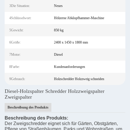
3Die Situation:
Neues
4Schlüsselwort:
Hölzerne Abklopfhammer-Maschine
5Gewicht:
850 kg
6Größe:
2400 x 1450 x 1800 mm
7Motor:
Diesel
8Farbe:
Kundenanforderungen
9Gebrauch:
Holzschredder Holzzweig schneiden
Diesel-Holzspalter Schredder Holzzweigspalter
Zweigspalter
Beschreibung des Produkts
Beschreibung des Produkts:
Der Zweigschredder eignet sich für Gärten, Obstgärten,
Pflege von Straßenbäumen, Parks und Wohnstraßen, um