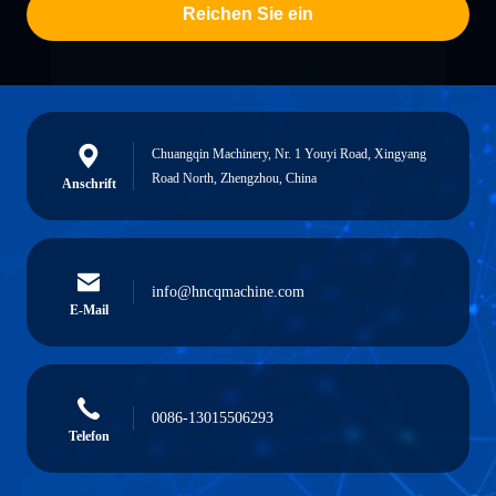
Reichen Sie ein
Chuangqin Machinery, Nr. 1 Youyi Road, Xingyang
Road North, Zhengzhou, China
Anschrift
info@hncqmachine.com
E-Mail
0086-13015506293
Telefon