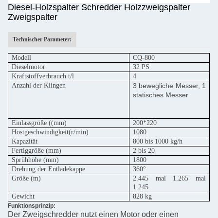
Diesel-Holzspalter Schredder Holzzweigspalter
Zweigspalter
Technischer Parameter:
Modell
CQ-800
C
Dieselmotor
32 PS
5
Kraftstoffverbrauch t/l
4
6
Anzahl der Klingen
3 bewegliche Messer, 1
statisches Messer
M
M
Einlassgröße ((mm)
200*220
2
Hostgeschwindigkeit
(r/min)
1080
1
Kapazität
800 bis 1000 kg/h
1
Fertiggröße (mm)
2 bis 20
2
Sprühhöhe (mm)
1800
1
Drehung der Entladekappe
360°
3
Größe (m)
2.445 mal 1.265 mal
2
1.245
Gewicht
828 kg
9
Funktionsprinzip:
Der Zweigschredder nutzt einen Motor oder einen