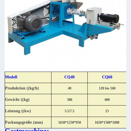
Modell
CQ40
CQ60
Produktion ((kg/h)
40
120 bis 160
Gewicht ((kg)
300
400
Leistung ((kw)
5.5/7.5
15
Packungsgröße (mm)
1650*1250*950
1650*1500*1000
Gastmaschine: