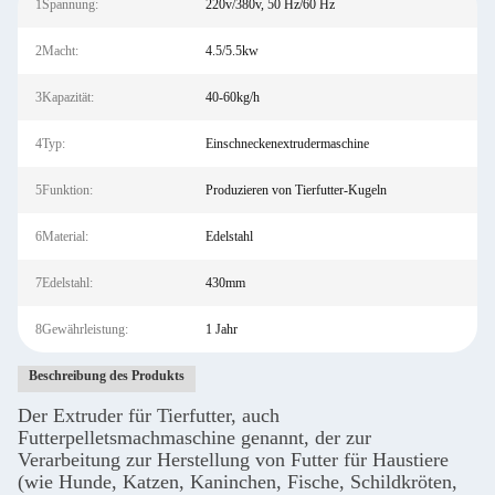
1Spannung:
220v/380v, 50 Hz/60 Hz
2Macht:
4.5/5.5kw
3Kapazität:
40-60kg/h
4Typ:
Einschneckenextrudermaschine
5Funktion:
Produzieren von Tierfutter-Kugeln
6Material:
Edelstahl
7Edelstahl:
430mm
8Gewährleistung:
1 Jahr
Beschreibung des Produkts
Der Extruder für Tierfutter, auch
Futterpelletsmachmaschine genannt, der zur
Verarbeitung zur Herstellung von Futter für Haustiere
(wie Hunde, Katzen, Kaninchen, Fische, Schildkröten,