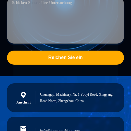
Reichen Sie ein
Chuangqin Machinery, Nr. 1 Youyi Road, Xingyang
Road North, Zhengzhou, China
Anschrift
info@hncqmachine.com