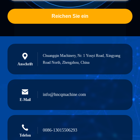
Reichen Sie ein
Chuangqin Machinery, Nr. 1 Youyi Road, Xingyang
Road North, Zhengzhou, China
Anschrift
info@hncqmachine.com
E-Mail
0086-13015506293
Telefon