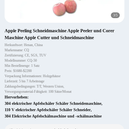
3
/
5
Apple Peeling Schneidmaschine Apple Peeler und Corer
Maschine Apple Cutter und Schneidmaschine
Herkunftsort: Henan, China
Markenname: CQ
Zertifizierung: CE, SGS, TUV
Modellnummer: CQ-50
Min Bestellmenge: 1 Satz
Preis: $1680-$2200
Verpackung Informationen: Holzgehäuse
Lieferzeit: 5 bis 7 Arbeitstage
Zahlungsbedingungen: T/T, Western Union,
Versorgungsmaterial-Fähigkeit: 100 Sätze/Monat
Hervorheben:
304 elektrischer Apfelschäler Schäler Schneidemaschine
,
110 V elektrischer Apfelschäler Schäler Schneider
,
304 Elektrische Apfelschälmaschine und -schälmaschine