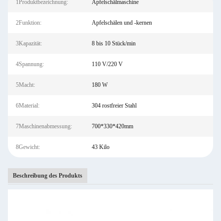
1Produktbezeichnung:
Apfelschälmaschine
2Funktion:
Apfelschälen und -kernen
3Kapazität:
8 bis 10 Stück/min
4Spannung:
110 V/220 V
5Macht:
180 W
6Material:
304 rostfreier Stahl
7Maschinenabmessung:
700*330*420mm
8Gewicht:
43 Kilo
Beschreibung des Produkts