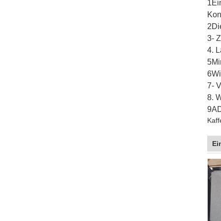
1Ei
Kon
2Di
3- 
4. 
5Mi
6Wi
7- 
8. 
9AD
Kaff
Ei