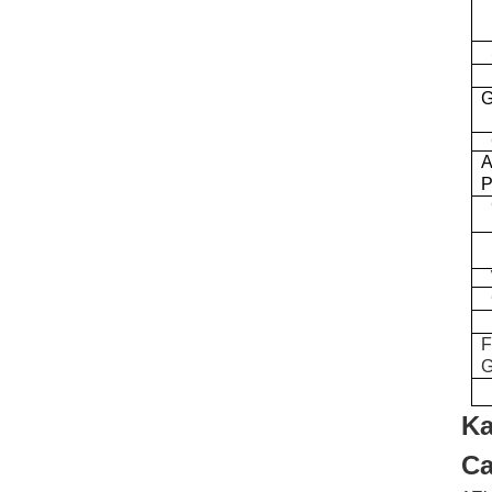
G
A
P
F
G
Ka
Ca