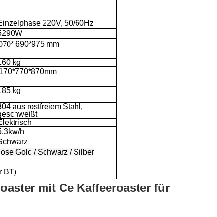
Einzelphase 220V, 50/60Hz
5290W
070
* 690*975 mm
160 kg
170*770*870mm
185 kg
304 aus rostfreiem Stahl,
geschweißt
Elektrisch
5.3kw/h
Schwarz
ose Gold / Schwarz / Silber
r BT)
aster mit Ce Kaffeeroaster für