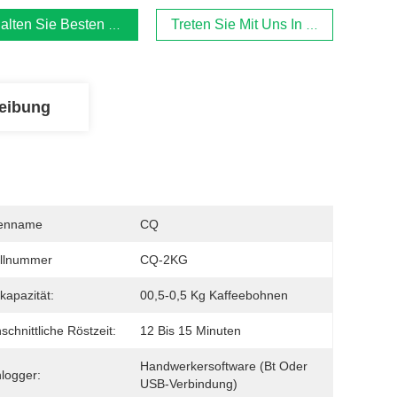
alten Sie Besten Preis
Treten Sie Mit Uns In Verbindung
eibung
enname
CQ
llnummer
CQ-2KG
kapazität:
00,5-0,5 Kg Kaffeebohnen
schnittliche Röstzeit:
12 Bis 15 Minuten
Handwerkersoftware (bt Oder 
logger:
USB-Verbindung)