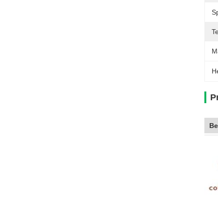
S
T
M
H
P
Be