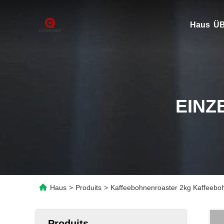
Haus
ÜB
EINZ
Haus
>
Produits
>
Kaffeebohnenroaster 2kg Kaffeeboh
Produits