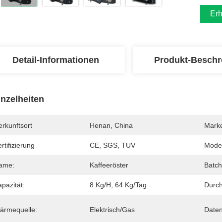
Erh
Detail-Informationen
Produkt-Beschr
inzelheiten
rkunftsort
Henan, China
Mark
rtifizierung
CE, SGS, TUV
Mode
ame:
Kaffeeröster
Batch
pazität:
8 Kg/h, 64 Kg/Tag
Durch
ärmequelle:
Elektrisch/Gas
Daten