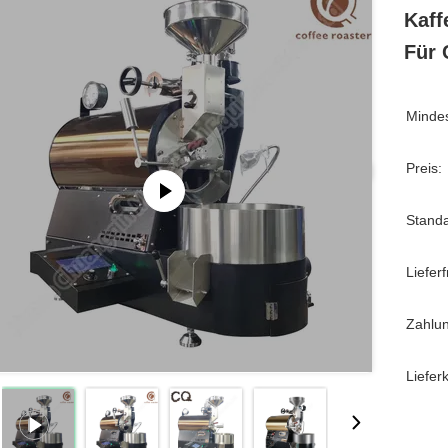
Kaff
Für 
Mindes
Preis:
Stand
Lieferfr
Zahlu
Liefer