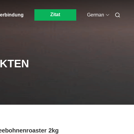
Zitat
 Verbindung
German
UKTEN
eebohnenroaster 2kg