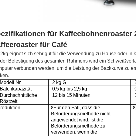
ezifikationen für Kaffeebohnenroaster
ffeeroaster für Café
2kg eignet sich sehr gut für die Verwendung zu Hause oder in k
 der Befestigung des gesamten Rahmens wird ein Schweißver
puter verbunden werden, um die Leistung der Backkurve zu erre
ken.
Modell Nr.
2 kg G
Batchkapazität
0.5 kg bis 2,5 kg
Durchschnittliche
12 bis 15 Minuten
Röstzeit
roduktion
8
Für den Fall, dass die
8
Beförderungsmethode nicht
angewendet wird, ist die
Beförderungsmethode zu
verwenden, wenn die