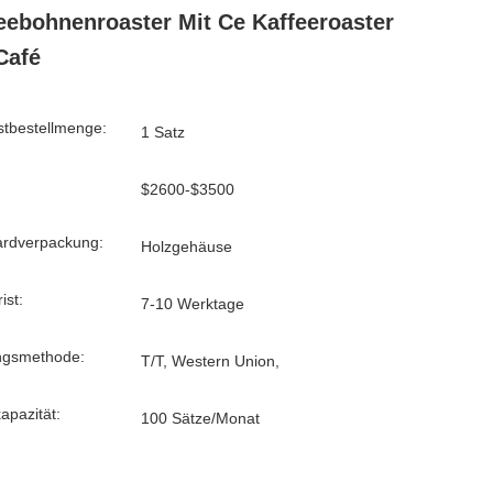
eebohnenroaster Mit Ce Kaffeeroaster
Café
tbestellmenge:
1 Satz
$2600-$3500
ardverpackung:
Holzgehäuse
ist:
7-10 Werktage
ngsmethode:
T/T, Western Union,
kapazität:
100 Sätze/Monat