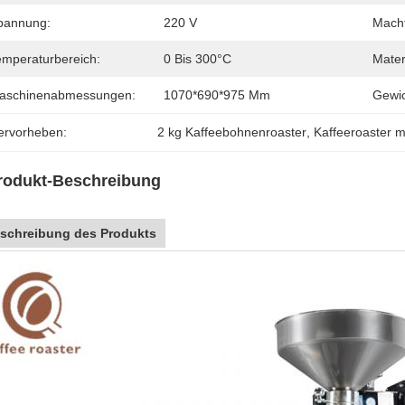
pannung:
220 V
Macht
emperaturbereich:
0 Bis 300°C
Mater
aschinenabmessungen:
1070*690*975 Mm
Gewic
ervorheben:
2 kg Kaffeebohnenroaster
, 
Kaffeeroaster m
rodukt-Beschreibung
schreibung des Produkts