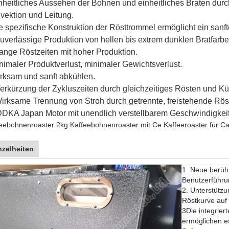
nheitliches Aussehen der Bohnen und einheitliches Braten du
vektion und Leitung.
e spezifische Konstruktion der Rösttrommel ermöglicht ein san
Zuverlässige Produktion von hellen bis extrem dunklen Bratfarbe
Lange Röstzeiten mit hoher Produktion.
nimaler Produktverlust, minimaler Gewichtsverlust.
rksam und sanft abkühlen.
Verkürzung der Zykluszeiten durch gleichzeitiges Rösten und Kü
Wirksame Trennung von Stroh durch getrennte, freistehende Rös
DKA Japan Motor mit unendlich verstellbarem Geschwindigkei
eebohnenroaster 2kg Kaffeebohnenroaster mit Ce Kaffeeroaster für Ca
nzelheiten
1. Neue berühr
Benutzerführu
2. Unterstützu
Röstkurve auf
3Die integrier
ermöglichen e