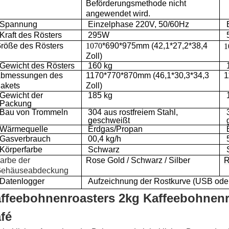
Beförderungsmethode nicht
angewendet wird.
Spannung
Einzelphase 220V, 50/60Hz
Kraft des Rösters
295W
röße des Rösters
1070
*690*975mm (42,1*27,2*38,4
1
Zoll)
Gewicht des Rösters
160 kg
bmessungen des
1170*770*870mm (46,1*30,3*34,3
1
akets
Zoll)
Gewicht der
185 kg
Packung
Bau von Trommeln
304 aus rostfreiem Stahl,
geschweißt
Wärmequelle
Erdgas/Propan
Gasverbrauch
00,4 kg/h
Körperfarbe
Schwarz
arbe der
Rose Gold / Schwarz / Silber
R
ehäuseabdeckung
Datenlogger
Aufzeichnung der Rostkurve (USB ode
ffeebohnenroasters 2kg Kaffeebohnenro
fé