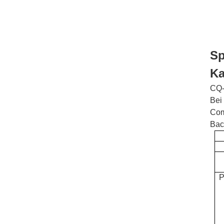
Sp
Ka
CQ-
Bei
Com
Bac
P