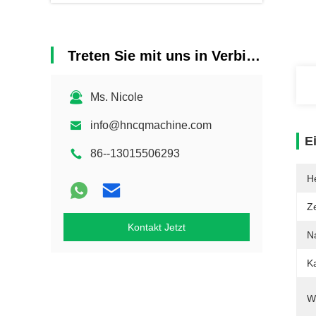
Treten Sie mit uns in Verbindung
Ms. Nicole
info@hncqmachine.com
E
86--13015506293
He
Ze
Kontakt Jetzt
N
Ka
W