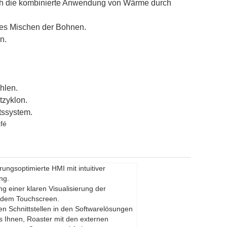
rch die kombinierte Anwendung von Wärme durch
ftes Mischen der Bohnen.
n.
hlen.
tzyklon.
tssystem.
fé
ungsoptimierte HMI mit intuitiver
ng.
ng einer klaren Visualisierung der
 dem Touchscreen.
ten Schnittstellen in den Softwarelösungen
s Ihnen, Roaster mit den externen