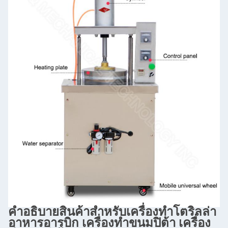
คําอธิบายสินค้าสําหรับ
เครื่องทําโตริลล่า
อาหารอารบิก เครื่องทําขนมปิต้า เครื่อง