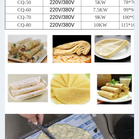
CQ-50
220V/380V
5KW
78*70
CQ-60
220V/380V
7.5KW
99*94
CQ-70
220V/380V
9KW
100*90
CQ-80
220V/380V
10KW
115*10