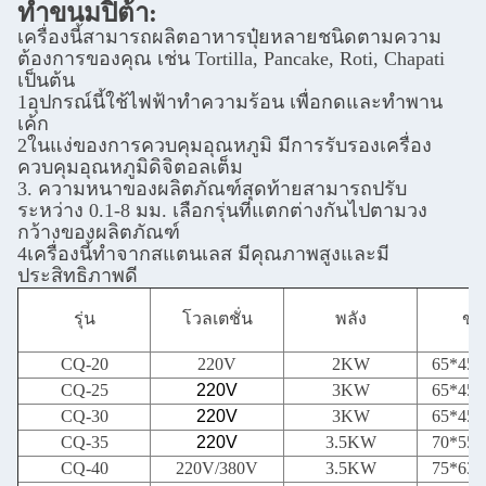
ทําขนมปิต้า
:
เครื่องนี้สามารถผลิตอาหารปุ๋ยหลายชนิดตามความ
ต้องการของคุณ เช่น Tortilla, Pancake, Roti, Chapati
เป็นต้น
1อุปกรณ์นี้ใช้ไฟฟ้าทําความร้อน เพื่อกดและทําพาน
เค้ก
2ในแง่ของการควบคุมอุณหภูมิ มีการรับรองเครื่อง
ควบคุมอุณหภูมิดิจิตอลเต็ม
3. ความหนาของผลิตภัณฑ์สุดท้ายสามารถปรับ
ระหว่าง 0.1-8 มม. เลือกรุ่นที่แตกต่างกันไปตามวง
กว้างของผลิตภัณฑ์
4เครื่องนี้ทําจากสแตนเลส มีคุณภาพสูงและมี
ประสิทธิภาพดี
รุ่น
โวลเตชั่น
พลัง
ขน
CQ-20
220V
2KW
65*45
CQ-25
220V
3KW
65*45
CQ-30
220V
3KW
65*45
CQ-35
220V
3.5KW
70*55
CQ-40
220V/380V
3.5KW
75*63