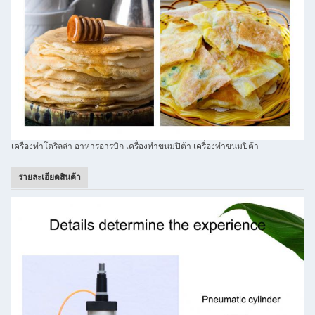
เครื่องทําโตริลล่า อาหารอารบิก เครื่องทําขนมปิต้า เครื่องทําขนมปิต้า
รายละเอียดสินค้า