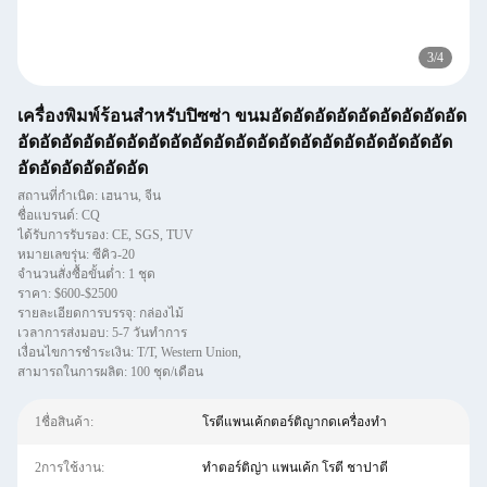
3
/
4
เครื่องพิมพ์ร้อนสําหรับปิซซ่า ขนมอัดอัดอัดอัดอัดอัดอัดอัดอัด
อัดอัดอัดอัดอัดอัดอัดอัดอัดอัดอัดอัดอัดอัดอัดอัดอัดอัดอัดอัด
อัดอัดอัดอัดอัดอัด
สถานที่กำเนิด: เฮนาน, จีน
ชื่อแบรนด์: CQ
ได้รับการรับรอง: CE, SGS, TUV
หมายเลขรุ่น: ซีคิว-20
จำนวนสั่งซื้อขั้นต่ำ: 1 ชุด
ราคา: $600-$2500
รายละเอียดการบรรจุ: กล่องไม้
เวลาการส่งมอบ: 5-7 วันทําการ
เงื่อนไขการชำระเงิน: T/T, Western Union,
สามารถในการผลิต: 100 ชุด/เดือน
1ชื่อสินค้า:
โรตีแพนเค้กตอร์ติญากดเครื่องทำ
2การใช้งาน:
ทำตอร์ติญ่า แพนเค้ก โรตี ชาปาตี