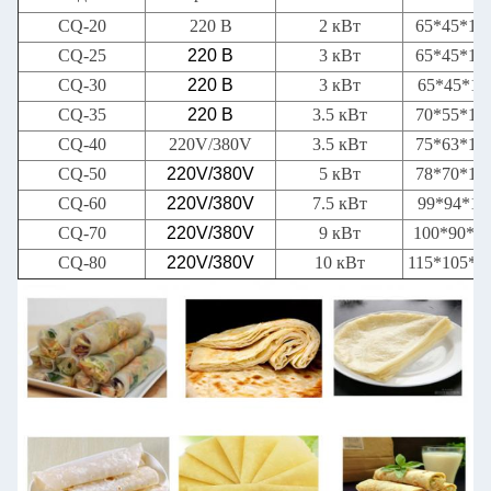
CQ-20
220 В
2 кВт
65*45*1
CQ-25
220 В
3 кВт
65*45*1
CQ-30
220 В
3 кВт
65*45*14
CQ-35
220 В
3.5 кВт
70*55*1
CQ-40
220V/380V
3.5 кВт
75*63*1
CQ-50
220V/380V
5 кВт
78*70*1
CQ-60
220V/380V
7.5 кВт
99*94*16
CQ-70
220V/380V
9 кВт
100*90*16
CQ-80
220V/380V
10 кВт
115*105*