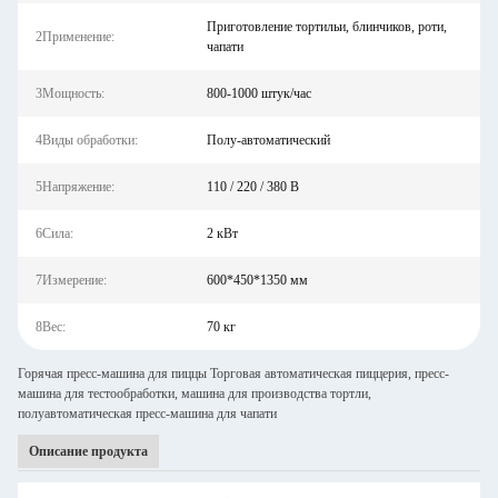
Приготовление тортильи, блинчиков, роти,
2Применение:
чапати
3Мощность:
800-1000 штук/час
4Виды обработки:
Полу-автоматический
5Напряжение:
110 / 220 / 380 В
6Сила:
2 кВт
7Измерение:
600*450*1350 мм
8Вес:
70 кг
Горячая пресс-машина для пиццы Торговая автоматическая пиццерия, пресс-
машина для тестообработки, машина для производства тортли,
полуавтоматическая пресс-машина для чапати
Описание продукта