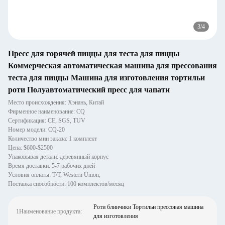
3
/
4
Пресс для горячей пиццы для теста для пиццы
Коммерческая автоматическая машина для прессования
теста для пиццы Машина для изготовления тортильи
роти Полуавтоматический пресс для чапати
Место происхождения: Хэнань, Китай
Фирменное наименование: CQ
Сертификация: CE, SGS, TUV
Номер модели: CQ-20
Количество мин заказа: 1 комплект
Цена: $600-$2500
Упаковывая детали: деревянный корпус
Время доставки: 5-7 рабочих дней
Условия оплаты: T/T, Western Union,
Поставка способности: 100 комплектов/месяц
Роти блинчики Тортильи прессовая машина
1Наименование продукта:
для изготовления