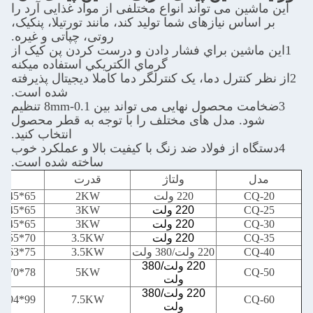
این ماشین می تواند انواع مختلفی از مواد غذایی آرد را
بر اساس نیازهای شما تولید کند، مانند تورتیلا، پنکیک،
روتی، چپاتی و غیره.
1اين ماشين براي فشار دادن و درست کردن پن کيک از
گرماي الکتريکي استفاده ميکنه
2از نظر کنترل دما، یک کنترلگر دما کاملا دیجیتال پذیرفته
شده است.
3ضخامت محصول نهایی می تواند بین 0.1-8mm تنظیم
شود. مدل های مختلف را با توجه به قطر محصول
انتخاب کنید.
4دستگاه از فولاد ضد زنگ با کیفیت بالا و عملکرد خوب
ساخته شده است.
مدل
ولتاژ
قدرت
ابع
CQ-20
220 ولت
2KW
65*45*135CM
CQ-25
220 ولت
3KW
65*45*135CM
CQ-30
220 ولت
3KW
65*45*140CM
CQ-35
220 ولت
3.5KW
70*55*145CM
CQ-40
220 ولت/380 ولت
3.5KW
75*63*145CM
220 ولت/380
78*70*145CM
5KW
CQ-50
ولت
220 ولت/380
99*94*160CM
7.5KW
CQ-60
ولت