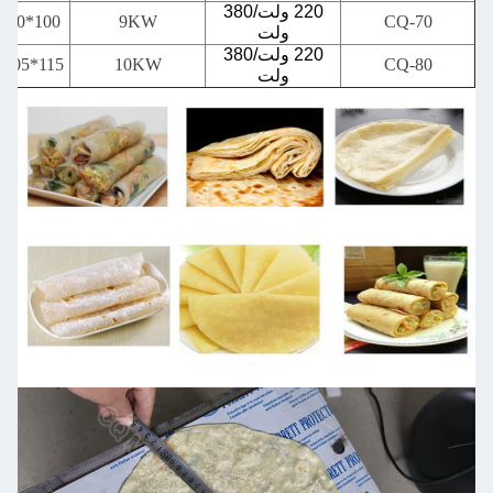
220 ولت/380
100*90*160CM
9KW
CQ-70
ولت
220 ولت/380
115*105*125CM
10KW
CQ-80
ولت