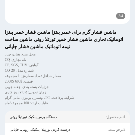
3
/
4
ماشین فشار گرم برای خمیر پیتزا ماشین فشار خمیر پیتزا
اتوماتیک تجاری ماشین فشار خمیر تورتلا روتی ماشین ساخت
نیمه اتوماتیک ماشین فشار چاپاتی
محل منبع: هنان، چین
نام تجاری: CQ
گواهی: CE, SGS, TUV
شماره مدل: CQ-20
مقدار حداقل تعداد سفارش: 1 مجموعه
قیمت: $600-$2500
جزئیات بسته بندی: جعبه چوبی
زمان تحویل: ۵ تا ۷ روز کاری
شرایط پرداخت: T/T، وسترن یونیون، مانی گرام
قابلیت ارائه: 100 مجموعه/ماه
1نام محصول:
دستگاه پرس پنکیک تورتیلا روتی
2درخواست:
درست کردن تورتیلا، پنکیک، روتی، چاپاتی