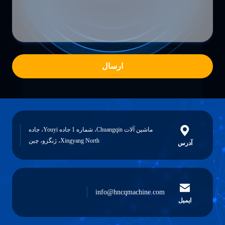
ارسال
ماشین آلات Chuangqin، شماره 1 جاده Youyi، جاده
Xingyang North، ژنگزو، چین
آدرس
info@hncqmachine.com
ایمیل