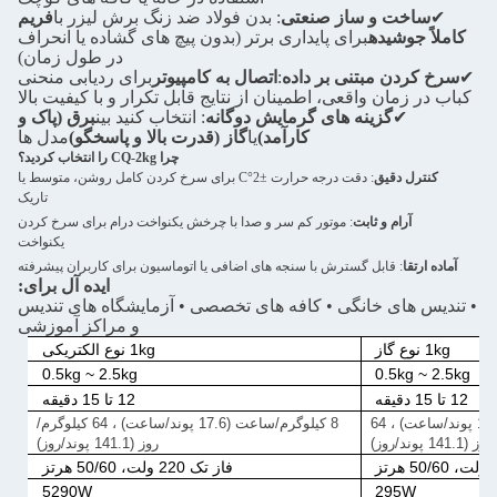
✔
ساخت و ساز صنعتی
: بدن فولاد ضد زنگ برش لیزر با
فریم
کاملاً جوشیده
برای پایداری برتر (بدون پیچ های گشاده یا انحراف
در طول زمان)
✔
سرخ کردن مبتنی بر داده
:
اتصال به کامپیوتر
برای ردیابی منحنی
کباب در زمان واقعی، اطمینان از نتایج قابل تکرار و با کیفیت بالا
✔
گزینه های گرمایش دوگانه
: انتخاب کنید بین
برق (پاک و
کارآمد)
یا
گاز (قدرت بالا و پاسخگو)
مدل ها
چرا CQ-2kg را انتخاب کردید؟
کنترل دقیق
: دقت درجه حرارت ±2°C برای سرخ کردن کامل روشن، متوسط یا
تاریک
آرام و ثابت
: موتور کم سر و صدا با چرخش یکنواخت درام برای سرخ کردن
یکنواخت
آماده ارتقا
: قابل گسترش با سنجه های اضافی یا اتوماسیون برای کاربران پیشرفته
ایده آل برای:
• تندیس های خانگی • کافه های تخصصی • آزمایشگاه های تندیس
و مراکز آموزشی
1kg نوع گاز
1kg نوع الکتریکی
0.5kg ~ 2.5kg
0.5kg ~ 2.5kg
12 تا 15 دقیقه
12 تا 15 دقیقه
8 کیلوگرم/ساعت (17.6 پوند/ساعت) ، 64
8 کیلوگرم/ساعت (17.6 پوند/ساعت) ، 64 کیلوگرم/
1 پوند/روز)
روز (141.1 پوند/روز)
فاز تک 220 ولت، 50/60 هرتز
5290W
295W