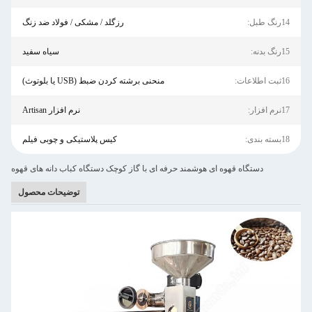
14رنگ طبل:
رزگلد / مشکی / فولاد ضد زنگ
15رنگ بدنه:
سیاه سفید
16ثبت اطلاعات:
منحنی برشته کردن ضبط (USB یا بلوتوث)
17نرم افزار:
نرم افزار Artisan
18بسته بندی:
کیس پلاستیکی و چوبی فیلم
دستگاه قهوه ای هوشمند حرفه ای با گاز کوچک دستگاه کباب دانه های قهوه
توضیحات محصول