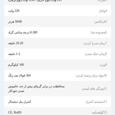
3قدرت:
295 وات (نوع گازی) / 5290 وات (نوع برقی)
4ولتاژ:
220 ولت
5فرکانس:
50/60 هرتز
6محدوده دما:
0-300 درجه سانتی گراد
7زمان سرخ کردن:
10-20 دقیقه
8زمان خنک شدن:
1-2 دقیقه
9وزن:
160 کیلوگرم
10مواد درام برشته کردن:
304 فولاد ضد زنگ
محافظت در برابر گرمای بیش از حد، خاموش
11ویژگی های ایمنی:
شدن خودکار
12سیستم کنترل:
کنترل پنل دیجیتال
13گواهینامه:
CE، RoHS