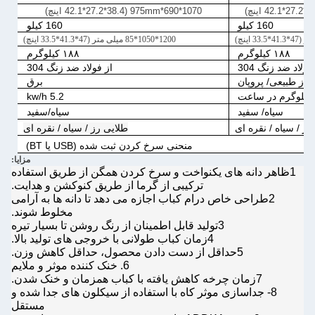
1070*690*975mm (42.1*27.2*38.4 اینچ)
160 کیلو
160 کیلو
1200*1050*85 میلی متر (47*41.3*33.5 اینچ)
۱۸۸ کیلوگرم
۱۸۸ کیلوگرم
فولاد ضد زنگ 304
از فولاد ضد زنگ 304
گاز طبیعی/ پروپان
برق
5.2 kw/h
سیاه/ سفید
سیاه/سفید
رز / سیاه / نقره ای
طلایی رز / سیاه / نقره ای
منحنی سرخ کردن ثبت شده (USB یا BT)
مزایا:
1ظاهر دانه های یکنواخت و سرخ کردن همگن از طریق استفاده
ترکیبی از گرما از طریق کنوکشن و هدایت.
2طراحی خاص درام کباب اجازه می دهد تا دانه ها به آرامی
مخلوط شوند.
3تولید قابل اطمینان از رنگ روشن تا بسیار تیره
4زمان کباب طولانی با خروجی های تولید بالا.
5حداقل از دست دادن محصول، حداقل کاهش وزن.
6. خنک کننده موثر و ملایم
7زمان چرخه کاهش یافته با کباب همزمان و خنک شدن.
8- جداسازی موثر کاه با استفاده از سیکلون های جدا شده و
مستقل