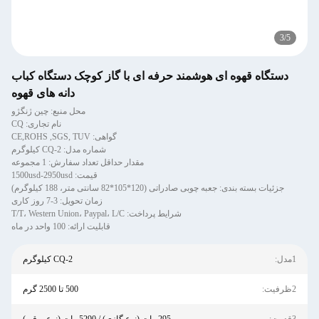
3
/
5
دستگاه قهوه ای هوشمند حرفه ای با گاز کوچک دستگاه کباب
دانه های قهوه
محل منبع: چین ژنگژو
نام تجاری: CQ
گواهی: CE,ROHS ,SGS, TUV
شماره مدل: CQ-2 کیلوگرم
مقدار حداقل تعداد سفارش: 1 مجموعه
قیمت: 1500usd-2950usd
جزئیات بسته بندی: جعبه چوبی صادراتی (120*105*82 سانتی متر، 188 کیلوگرم)
زمان تحویل: 3-7 روز کاری
شرایط پرداخت: T/T، Western Union، Paypal، L/C
قابلیت ارائه: 100 واحد در ماه
1مدل:
CQ-2 کیلوگرم
2ظرفیت:
500 تا 2500 گرم