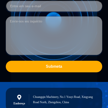
Submeta
Chuangqin Machinery, No.1 Youyi Road, Xingyang
Road North, Zhengzhou, China
Endereço