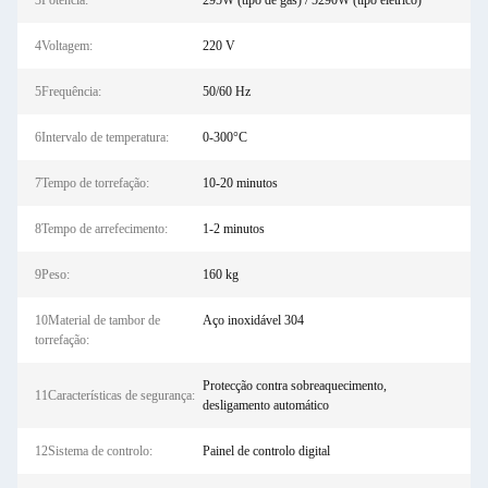
3Potência:
295W (tipo de gás) / 5290W (tipo elétrico)
4Voltagem:
220 V
5Frequência:
50/60 Hz
6Intervalo de temperatura:
0-300°C
7Tempo de torrefação:
10-20 minutos
8Tempo de arrefecimento:
1-2 minutos
9Peso:
160 kg
10Material de tambor de
Aço inoxidável 304
torrefação:
Protecção contra sobreaquecimento,
11Características de segurança:
desligamento automático
12Sistema de controlo:
Painel de controlo digital