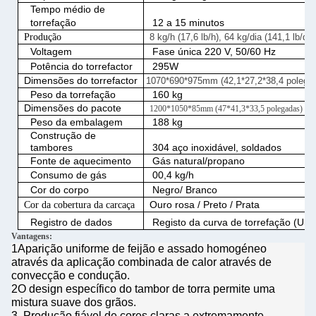
Tempo médio de
torrefação
12 a 15 minutos
Produção
8 kg/h (17,6 lb/h), 64 kg/dia (141,1 lb/dia
Voltagem
Fase única 220 V, 50/60 Hz
Potência do torrefactor
295W
Dimensões do torrefactor
1070*690*975mm (42,1*27,2*38,4 polega
Peso da torrefação
160 kg
Dimensões do pacote
1200*1050*85mm (47*41,3*33,5 polegadas)
Peso da embalagem
188 kg
Construção de
tambores
304 aço inoxidável, soldados
Fonte de aquecimento
Gás natural/propano
Consumo de gás
00,4 kg/h
Cor do corpo
Negro/ Branco
Ouro rosa / Preto / Prata
Cor da cobertura da carcaça
Registro de dados
Registo da curva de torrefação (US
Vantagens:
1Aparição uniforme de feijão e assado homogéneo
através da aplicação combinada de calor através de
convecção e condução.
2O design específico do tambor de torra permite uma
mistura suave dos grãos.
3. Produção fiável de cores claras a extremamente