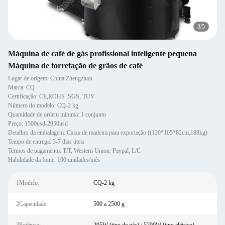
3
/
5
Máquina de café de gás profissional inteligente pequena
Máquina de torrefação de grãos de café
Lugar de origem: China Zhengzhou
Marca: CQ
Certificação: CE,ROHS ,SGS, TUV
Número do modelo: CQ-2 kg
Quantidade de ordem mínima: 1 conjunto
Preço: 1500usd-2950usd
Detalhes da embalagem: Caixa de madeira para exportação ((120*105*82cm,188kg)
Tempo de entrega: 3-7 dias úteis
Termos de pagamento: T/T, Western Union, Paypal, L/C
Habilidade da fonte: 100 unidades/mês
1Modelo:
CQ-2 kg
2Capacidade:
500 a 2500 g