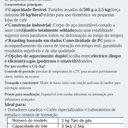
Características principais:
✔
Capacidade flexível
: Partidos assados de
500 g a 2,5 kg
(força
máxima:
10 kg/hora
Perfeito para uso doméstico ou pequenas
lojas de café
✔
Construção industrial
: Corpo de aço inoxidável cortado a
laser com
Quadro totalmente soldado
para uma estabilidade
superior (sem parafusos soltos ou deformação ao longo do tempo)
✔
Roasting baseado em dados
:
Conectividade de PC
para o
acompanhamento da curva de torração em tempo real, garantindo
resultados repetíveis e de alta qualidade
✔
Opções de aquecimento duplo
Escolha entre:
eléctrico (limpo
e eficiente)
ou
gás (poderoso e sensível)
Modelos
Por que escolher o CQ-2kg?
Controle de precisão
: precisão de temperatura de ±2°C para assados perfeitamente
claros, médios ou escuros
Tranquilo e consistente
: Motor de baixo ruído com rotação uniforme do tambor para
torrefação uniforme
Pronto para atualização
: Expansível com sondas adicionais ou automação para
utilizadores avançados
Ideal para:
• Torradores caseiros • Cafés especializados • Laboratórios de
torrada e centros de formação
Número do modelo.
1 kg Tipo de gás
Capacidade do lote
0.5kg~2.5kg