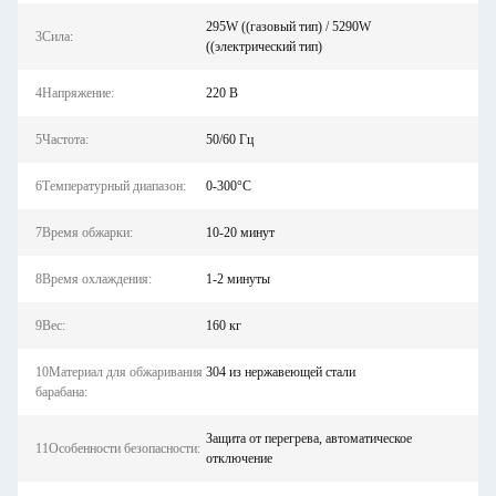
295W ((газовый тип) / 5290W
3Сила:
((электрический тип)
4Напряжение:
220 В
5Частота:
50/60 Гц
6Температурный диапазон:
0-300°С
7Время обжарки:
10-20 минут
8Время охлаждения:
1-2 минуты
9Вес:
160 кг
10Материал для обжаривания
304 из нержавеющей стали
барабана:
Защита от перегрева, автоматическое
11Особенности безопасности:
отключение