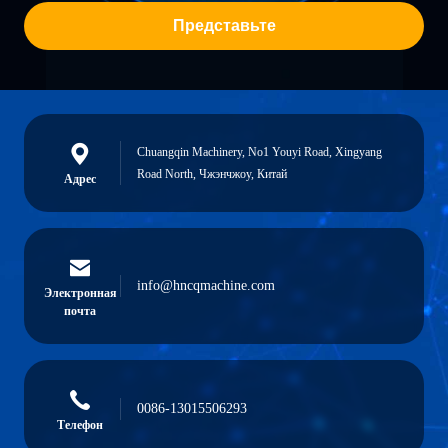
Представьте
Chuangqin Machinery, No1 Youyi Road, Xingyang
Road North, Чжэнчжоу, Китай
Адрес
info@hncqmachine.com
Электронная
почта
0086-13015506293
Телефон