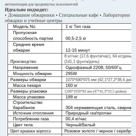
автоматизации для продвинутых пользователей
Идеально подходит:
• Домашние обжарники • Специальные кафе • Лаборатории
обжарки и учебные центры
Модель No.
1 кг Тип газа
Пропускная
способность партии
00,5-2,5 кг
Среднее время
обжарки
12-15 минут
8 кг/час (17,6 фунта/час), 64 кг/день
Производство
(141,1 фунта/день)
Напряжение
Однофазный 220В, 50/60Гц
Мощность обжарки
295W
Размеры обжарки
1070*690*975 мм (42,1*27,2*38,4 дюйм
Масса пекаря
160 кг
Размеры упаковки
1200*1050*85 мм (47*41,3*33,5 дюйма)
Масса упаковки
188 кг
Строительство
барабанов
304 нержавеющая сталь, сварная
Источник отопления
Природный газ/пропан
Потребление газа
00,4 кг/час
Цвет тела
Черный/Белый
Розовое золото / черное / серебро
Цвет крышки корпуса