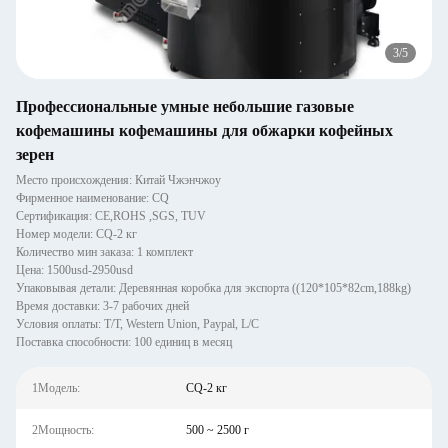
3
/
5
Профессиональные умные небольшие газовые
кофемашины кофемашины для обжарки кофейных
зерен
Место происхождения: Китай Чжэнчжоу
Фирменное наименование: CQ
Сертификация: CE,ROHS ,SGS, TUV
Номер модели: CQ-2 кг
Количество мин заказа: 1 комплект
Цена: 1500usd-2950usd
Упаковывая детали: Деревянная коробка для экспорта ((120*105*82cm,188kg)
Время доставки: 3-7 рабочих дней
Условия оплаты: T/T, Western Union, Paypal, L/C
Поставка способности: 100 единиц в месяц
1Модель:
CQ-2 кг
2Мощность:
500 ~ 2500 г