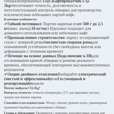
специализированных кафе,
Кафепрокатчик CQ-
2kg
обеспечивает точность, долговечность и
интеллектуальный контроль обжарки для производства
исключительно небольших партий кофе.
Ключевые особенности:
✔
Гибкий потенциал
: Партии жаренья из:
от 500 г до 2,5
кг
(макс. выход:
10 кг/час
) Идеально подходит для
домашнего использования или небольших кафе
✔
Промышленное строительство
: корпус из нержавеющей
стали с лазерной резкой
полностью сварная рама
для
повышенной устойчивости (без свободных винтов или
деформации с течением времени)
✔
Печение на основе данных
:
Подключение к ПК
для
отслеживания кривой обжарки в режиме реального
времени, обеспечивающей повторение высококачественных
результатов
✔
Опции двойного отопления
Выбирайте:
электрический
(чистый и эффективный)
или
Газ (мощный и
реагирующий)
модели
Почему выбрали CQ-2kg?
Контроль точности
: точность температуры ±2°C для идеальных светлых,
средних или темных жаренок
Спокойно и последовательно
: Мотор с низким уровнем шума с равномерным
вращением барабана для равномерного обжарки
Готовы к обновлению
: Расширяется с помощью дополнительных зондов или