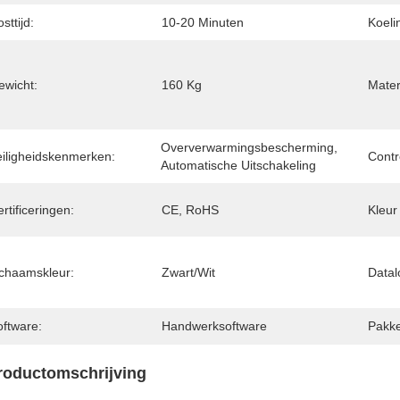
sttijd:
10-20 Minuten
Koelin
ewicht:
160 Kg
Mater
Oververwarmingsbescherming, 
eiligheidskenmerken:
Contr
Automatische Uitschakeling
rtificeringen:
CE, RoHS
Kleur
ichaamskleur:
Zwart/wit
Datal
oftware:
Handwerksoftware
Pakke
roductomschrijving