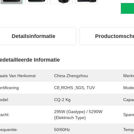
Detailsinformatie
Productomschr
edetailleerde Informatie
laats Van Herkomst
China Zhengzhou
Merk
rtificering
CE,ROHS ,SGS, TUV
Mode
odel:
CQ-2 Kg
Capac
295W (gastype) / 5290W 
acht:
Spann
(elektrisch Type)
requentie:
50/60Hz
Tempe