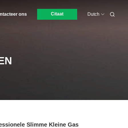
Citaat
ntacteer ons
Dutch
EN
essionele Slimme Kleine Gas