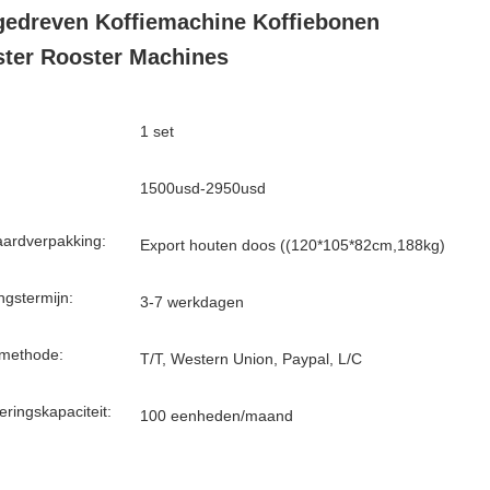
edreven Koffiemachine Koffiebonen
ter Rooster Machines
1 set
1500usd-2950usd
ardverpakking:
Export houten doos ((120*105*82cm,188kg)
ngstermijn:
3-7 werkdagen
lmethode:
T/T, Western Union, Paypal, L/C
eringskapaciteit:
100 eenheden/maand