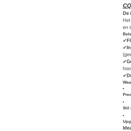
CQ
De 
Het 
en s
Bel
✔
Fl
✔
I
(ge
✔
G
hoo
✔
D
Waa
Prec
Sti
Upg
Ide