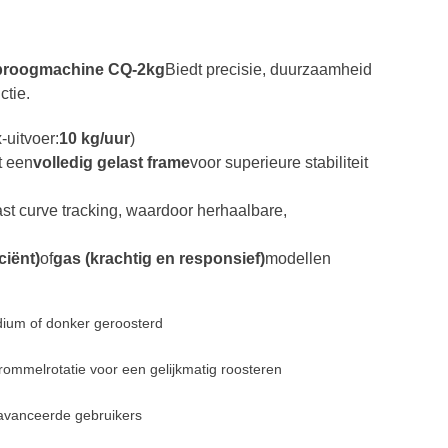
ebroogmachine CQ-2kg
Biedt precisie, duurzaamheid
ctie.
-uitvoer:
10 kg/uur
)
t een
volledig gelast frame
voor superieure stabiliteit
ast curve tracking, waardoor herhaalbare,
ciënt)
of
gas (krachtig en responsief)
modellen
dium of donker geroosterd
rommelrotatie voor een gelijkmatig roosteren
eavanceerde gebruikers