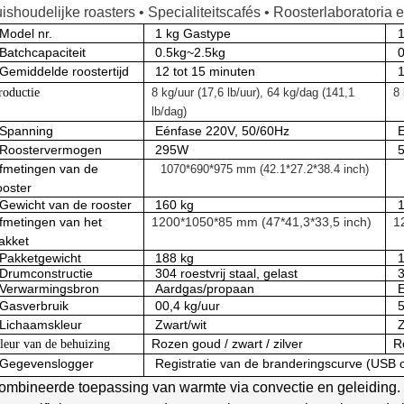
ishoudelijke roasters • Specialiteitscafés • Roosterlaboratoria 
Model nr.
1 kg Gastype
1
Batchcapaciteit
0.5kg~2.5kg
Gemiddelde roostertijd
12 tot 15 minuten
1
roductie
8 kg/uur (17,6 lb/uur), 64 kg/dag (141,1
8 
lb/dag)
Spanning
Eénfase 220V, 50/60Hz
Roostervermogen
295W
fmetingen van de
1070*690*975 mm (42.1*27.2*38.4 inch)
ooster
Gewicht van de rooster
160 kg
fmetingen van het
1200*1050*85 mm (47*41,3*33,5 inch)
1
akket
Pakketgewicht
188 kg
Drumconstructie
304 roestvrij staal, gelast
3
Verwarmingsbron
Aardgas/propaan
E
Gasverbruik
00,4 kg/uur
5
Lichaamskleur
Zwart/wit
Z
Rozen goud / zwart / zilver
R
leur van de behuizing
Gegevenslogger
Registratie van de branderingscurve (USB 
ombineerde toepassing van warmte via convectie en geleiding.