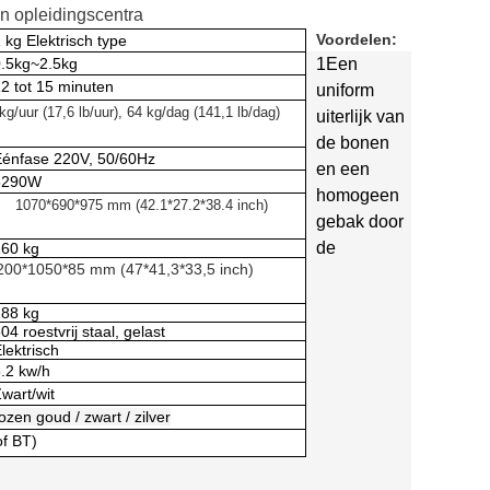
en opleidingscentra
Voordelen:
 kg Elektrisch type
0.5kg~2.5kg
1Een
2 tot 15 minuten
uniform
kg/uur (17,6 lb/uur), 64 kg/dag (141,1 lb/dag)
uiterlijk van
de bonen
Eénfase 220V, 50/60Hz
en een
5290W
homogeen
1070*690*975 mm (42.1*27.2*38.4 inch)
gebak door
de
160 kg
200*1050*85 mm (47*41,3*33,5 inch)
188 kg
04 roestvrij staal, gelast
lektrisch
.2 kw/h
wart/wit
ozen goud / zwart / zilver
of BT)