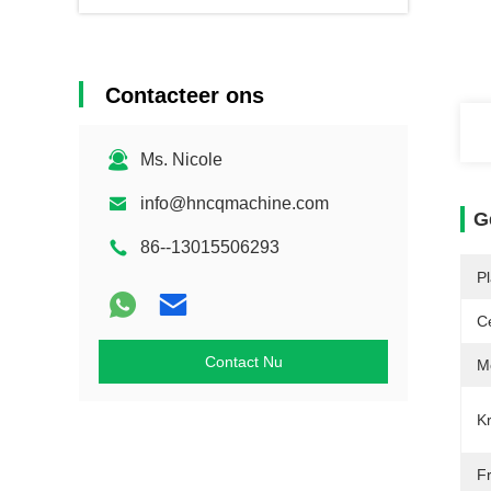
Contacteer ons
Ms. Nicole
info@hncqmachine.com
G
86--13015506293
P
Ce
Contact Nu
M
Kr
F