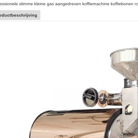
essionele slimme kleine gas aangedreven koffiemachine koffiebonen r
oductbeschrijving