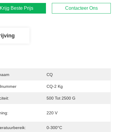
Krijg Beste Prijs
Contacteer Ons
ijving
naam
CQ
lnummer
CQ-2 Kg
iteit:
500 Tot 2500 G
ing:
220 V
ratuurbereik:
0-300°C