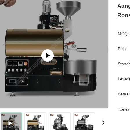
Aang
Roos
MOQ:
Prijs:
Standa
Leveri
Betaa
Toelev