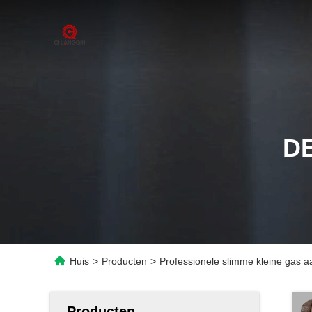
D
Huis
>
Producten
>
Professionele slimme kleine gas 
Producten