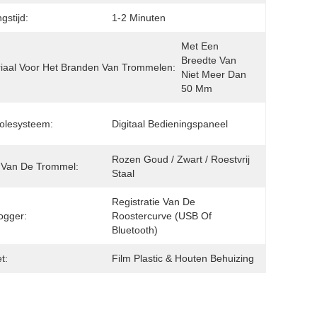
gstijd:
1-2 Minuten
Met Een 
Breedte Van 
iaal Voor Het Branden Van Trommelen:
Niet Meer Dan 
50 Mm
olesysteem:
Digitaal Bedieningspaneel
Rozen Goud / Zwart / Roestvrij 
 Van De Trommel:
Staal
Registratie Van De 
ogger:
Roostercurve (USB Of 
Bluetooth)
t:
Film Plastic & Houten Behuizing