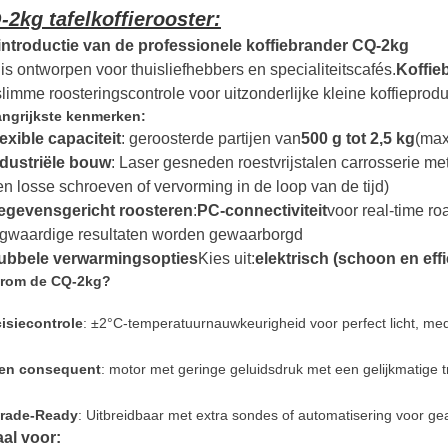
-2kg tafelkoffierooster:
introductie van de professionele koffiebrander CQ-2kg
is ontworpen voor thuisliefhebbers en specialiteitscafés.
Koffi
limme roosteringscontrole voor uitzonderlijke kleine koffieprodu
angrijkste kenmerken:
exible capaciteit
: geroosterde partijen van
500 g tot 2,5 kg
(max
ndustriële bouw
: Laser gesneden roestvrijstalen carrosserie me
en losse schroeven of vervorming in de loop van de tijd)
egevensgericht roosteren
:
PC-connectiviteit
voor real-time ro
gwaardige resultaten worden gewaarborgd
ubbele verwarmingsopties
Kies uit:
elektrisch (schoon en effi
rom de CQ-2kg?
isiecontrole
: ±2°C-temperatuurnauwkeurigheid voor perfect licht, me
l en consequent
: motor met geringe geluidsdruk met een gelijkmatige t
rade-Ready
: Uitbreidbaar met extra sondes of automatisering voor g
aal voor: