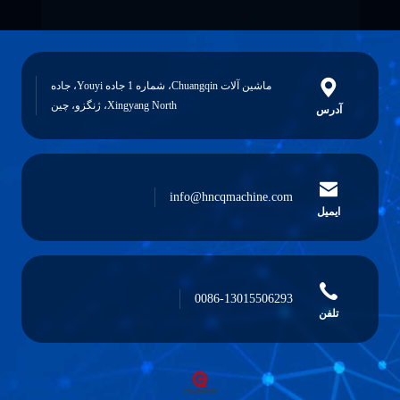
ماشین آلات Chuangqin، شماره 1 جاده Youyi، جاده
Xingyang North، ژنگزو، چین
آدرس
info@hncqmachine.com
ایمیل
0086-13015506293
تلفن