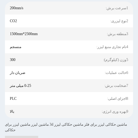
1سرعت برش:
200mm/s
2نوع لیزری:
CO2
3منطقه برش:
1500mm*2500mm
4نام تجاری منبع لیزر:
منسجم
5وزن (کیلوگرم):
300
6حالت عملیات:
ضربان دار
7ضخامت برش:
0-25 میلی متر
8اجزای اصلی:
PLC
9بهره وری انرژی:
بالا
ماشین حکاکی لیزر برای فلز ماشین حکاکی لیزر 3d ماشین لیزر ماشین لیزر برای
حکاکی