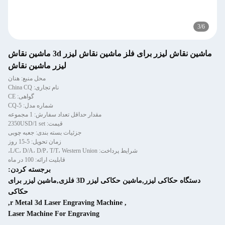
3
/
6
ماشین نقاش لیزر برای فلز ماشین نقاش لیزر 3d ماشین نقاش
لیزر ماشین نقاش
محل منبع: هنان
نام تجاری: China CQ
گواهی: CE
شماره مدل: CQ-5
مقدار حداقل تعداد سفارش: 1 مجموعه
قیمت: 2350USD/1 set
جزئیات بسته بندی: جعبه چوبی
زمان تحویل: 5-15 روز
شرایط پرداخت: L/C، D/A، D/P، T/T، Western Union،
قابلیت ارائه: 100 در ماه
برجسته کردن:
دستگاه حکاکی لیزر,ماشین حکاکی لیزر 3D فلزی,ماشین لیزر برای
حکاکی
,
r Metal 3d Laser Engraving Machine
,
Laser Machine For Engraving