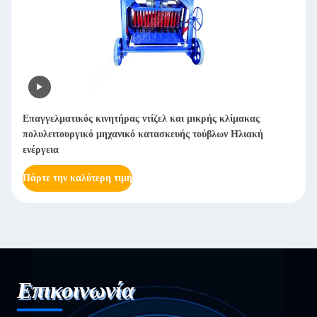
 και μικρής κλίμακας
Αυτόματη μηχανή γυάλωσης χαρτιού απ
κευής τούβλων Ηλιακή
γυαλισμένο χαρτί από ανοξείδωτο χάλυ
Πάρτε την καλύτερη τιμή
Επικοινωνία