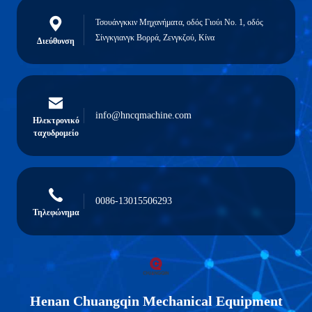
Τσουάνγκκιν Μηχανήματα, οδός Γιούι Νο. 1, οδός
Σίνγκγιανγκ Βορρά, Ζενγκζού, Κίνα
Διεύθυνση
info@hncqmachine.com
Ηλεκτρονικό
ταχυδρομείο
0086-13015506293
Τηλεφώνημα
Henan Chuangqin Mechanical Equipment