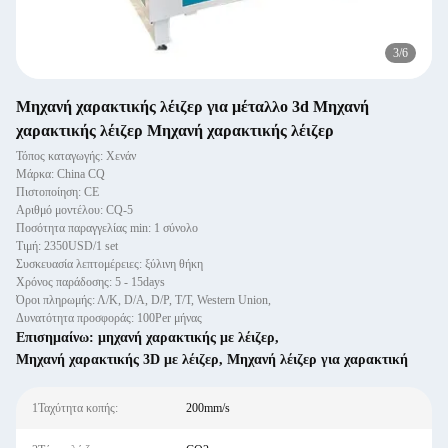
3
/
6
Μηχανή χαρακτικής λέιζερ για μέταλλο 3d Μηχανή
χαρακτικής λέιζερ Μηχανή χαρακτικής λέιζερ
Τόπος καταγωγής: Χενάν
Μάρκα: China CQ
Πιστοποίηση: CE
Αριθμό μοντέλου: CQ-5
Ποσότητα παραγγελίας min: 1 σύνολο
Τιμή: 2350USD/1 set
Συσκευασία λεπτομέρειες: ξύλινη θήκη
Χρόνος παράδοσης: 5 - 15days
Όροι πληρωμής: Λ/Κ, D/A, D/P, T/T, Western Union,
Δυνατότητα προσφοράς: 100Per μήνας
Επισημαίνω:
μηχανή χαρακτικής με λέιζερ
,
Μηχανή χαρακτικής 3D με λέιζερ
,
Μηχανή λέιζερ για χαρακτική
1Ταχύτητα κοπής:
200mm/s