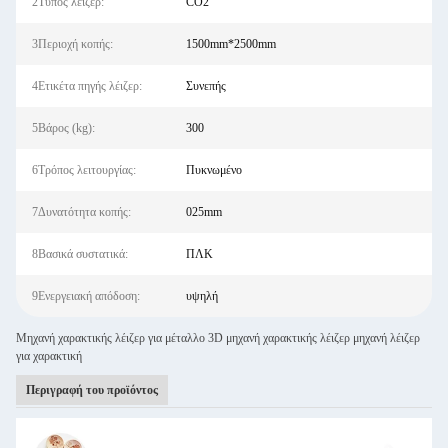
2Τύπος λέιζερ:
CO2
3Περιοχή κοπής:
1500mm*2500mm
4Ετικέτα πηγής λέιζερ:
Συνεπής
5Βάρος (kg):
300
6Τρόπος λειτουργίας:
Πυκνωμένο
7Δυνατότητα κοπής:
025mm
8Βασικά συστατικά:
ΠΛΚ
9Ενεργειακή απόδοση:
υψηλή
Μηχανή χαρακτικής λέιζερ για μέταλλο 3D μηχανή χαρακτικής λέιζερ μηχανή λέιζερ
για χαρακτική
Περιγραφή του προϊόντος