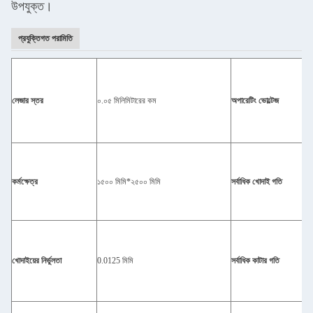
উপযুক্ত।
প্রযুক্তিগত পরামিতি
লেজার স্তর
০.০৫ মিলিমিটারের কম
অপারেটিং ভোল্টেজ
কর্মক্ষেত্র
১৫০০ মিমি*২৫০০ মিমি
সর্বাধিক খোদাই গতি
খোদাইয়ের নির্ভুলতা
0.0125 মিমি
সর্বাধিক কাটার গতি