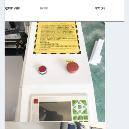
কন্ট্রোল মোড
ডিএসপি
কাটা বেধ