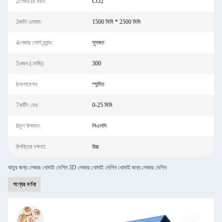
2লেজারের ধরন:
CO2
3কাটা এলাকা:
1500 মিমি * 2500 মিমি
4লেজার সোর্স ব্র্যান্ড:
সুসঙ্গত
5ওজন (কেজি):
300
6অপারেশন:
স্পন্দিত
7কাটিং বেধ:
0-25 মিমি
8মূল উপাদান:
পিএলসি
9শক্তির দক্ষতা:
উচ্চ
ধাতুর জন্য লেজার খোদাই মেশিন 3D লেজার খোদাই মেশিন খোদাই জন্য লেজার মেশিন
পণ্যের বর্ণনা