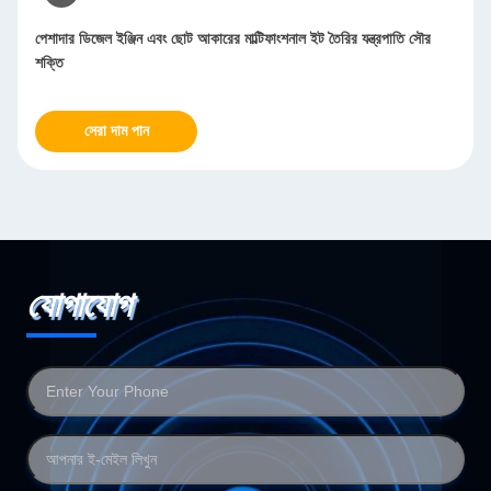
নাল ইট তৈরির যন্ত্রপাতি সৌর
স্বয়ংক্রিয় শীট ধাতু পোলিশিং মেশিন Deburring স্যান্ডি
শীট ধাতু পোলিশিং জাল 20-2000
সেরা দাম পান
যোগাযোগ