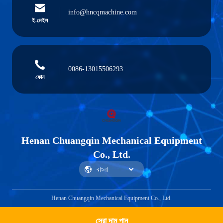
info@hncqmachine.com
ই-মেইল
0086-13015506293
ফোন
Henan Chuangqin Mechanical Equipment
Co., Ltd.
Henan Chuangqin Mechanical Equipment Co., Ltd.
সেরা দাম পান
Get a Quote