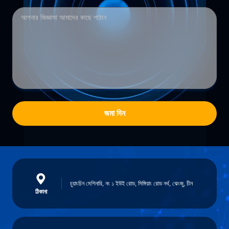
জমা দিন
চুয়াংচিন মেশিনারি, নং ১ ইউই রোড, সিঙ্গিয়াং রোড নর্থ, ঝেংজু, চীন
ঠিকানা