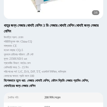
3
/
6
ধাতুর জন্য লেজার খোদাই মেশিন 3 ডি লেজার খোদাই মেশিন খোদাই জন্য লেজার
মেশিন
উৎপত্তি স্থল: হেনান
পরিচিতিমুলক নাম: China CQ
সাক্ষ্যদান: CE
মডেল নম্বার: CQ-5
ন্যূনতম চাহিদার পরিমাণ: ১টি সেট
মূল্য: 2350USD/1 set
প্যাকেজিং বিবরণ: কাঠের কেস
ডেলিভারি সময়: 5 - 15 দিন
পরিশোধের শর্ত: L/C, D/A, D/P, T/T, ওয়েস্টার্ন ইউনিয়ন, মানিগ্রাম
যোগানের ক্ষমতা: প্রতি মাসে 100
বিশেষভাবে তুলে ধরা:
লেজার খোদাই মেশিন
,
মেটাল থ্রিডি লেজার গ্রাভিং মেশিন
,
খোদাইয়ের জন্য লেজার মেশিন
1কাটার গতি:
200 মিমি/সেকেন্ড