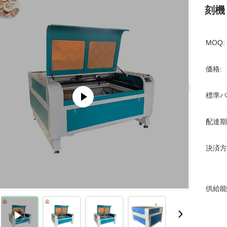
刻機
MOQ:
価格:
標準パ
配達期
決済方
供給能