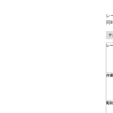
レ
同
テ
レ
作
彫