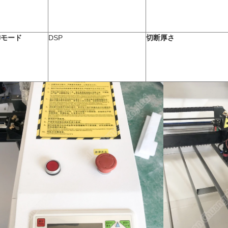
御モード
DSP
切断厚さ