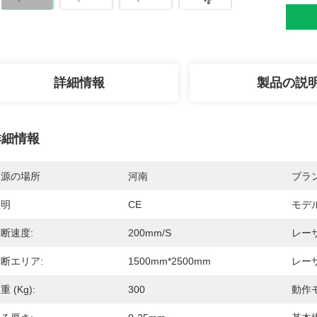
詳細情報
製品の説
詳細情報
起源の場所
河南
ブラ
証明
CE
モデ
断速度:
200mm/s
レー
断エリア:
1500mm*2500mm
レーザ
重 (kg):
300
動作