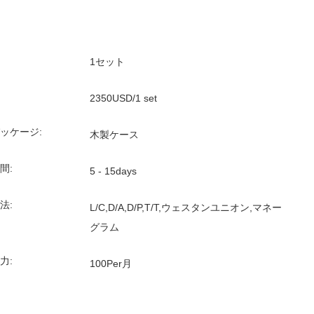
1セット
2350USD/1 set
ッケージ:
木製ケース
間:
5 - 15days
法:
L/C,D/A,D/P,T/T,ウェスタンユニオン,マネー
グラム
力:
100Per月