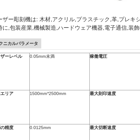
ーザー彫刻機は: 木材,アクリル,プラスチック,革,プレ
時に,包装産業,機械製造,ハードウェア機器,電子通信,装
クニカルパラメータ
ーザーレベル
0.05mm未満
稼働電圧
業エリア
1500mm*2500mm
最大刻印速度
刻の精度
0.0125mm
最大切断速度