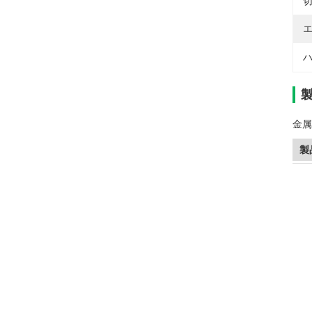
切
エ
ハ
金属
製