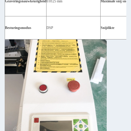
Graveringsnauwkeurigheid
0.0125 mm
Maximale snij snelh
Besturingsmodus
DSP
Snijdikte