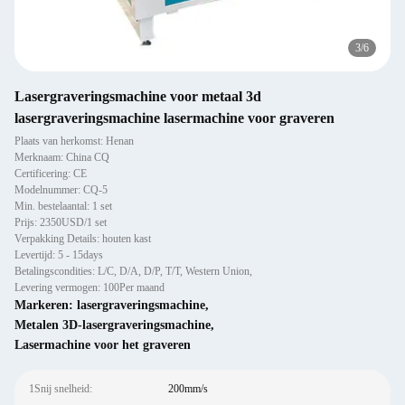
3
/
6
Lasergraveringsmachine voor metaal 3d
lasergraveringsmachine lasermachine voor graveren
Plaats van herkomst: Henan
Merknaam: China CQ
Certificering: CE
Modelnummer: CQ-5
Min. bestelaantal: 1 set
Prijs: 2350USD/1 set
Verpakking Details: houten kast
Levertijd: 5 - 15days
Betalingscondities: L/C, D/A, D/P, T/T, Western Union,
Levering vermogen: 100Per maand
Markeren:
lasergraveringsmachine
,
Metalen 3D-lasergraveringsmachine
,
Lasermachine voor het graveren
1Snij snelheid:
200mm/s