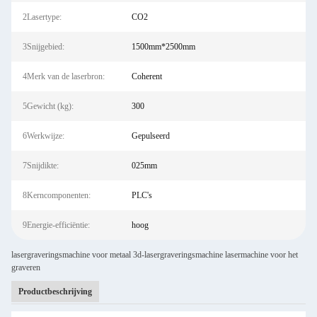
2Lasertype:
CO2
3Snijgebied:
1500mm*2500mm
4Merk van de laserbron:
Coherent
5Gewicht (kg):
300
6Werkwijze:
Gepulseerd
7Snijdikte:
025mm
8Kerncomponenten:
PLC's
9Energie-efficiëntie:
hoog
lasergraveringsmachine voor metaal 3d-lasergraveringsmachine lasermachine voor het
graveren
Productbeschrijving