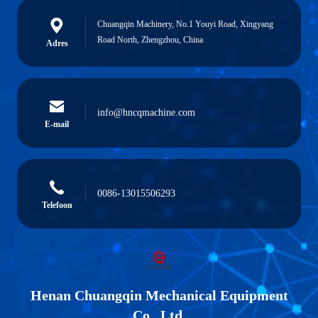
Chuangqin Machinery, No.1 Youyi Road, Xingyang
Road North, Zhengzhou, China
Adres
info@hncqmachine.com
E-mail
0086-13015506293
Telefoon
Henan Chuangqin Mechanical Equipment
Co., Ltd.