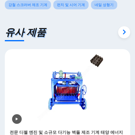
강철 스크러버 제조 기계
펀치 및 시어 기계
네일 성형기
유사 제품
전문 디젤 엔진 및 소규모 다기능 벽돌 제조 기계 태양 에너지
자