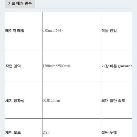
기술 매개 변수
레이저 레벨
0.05mm 이하
작동 전압
작업 영역
1500mm*2500mm
가장 빠른 gravure 속
새기 정확성
00.0125mm
최대 절단 속도
제어 모드
DSP
절단 두께