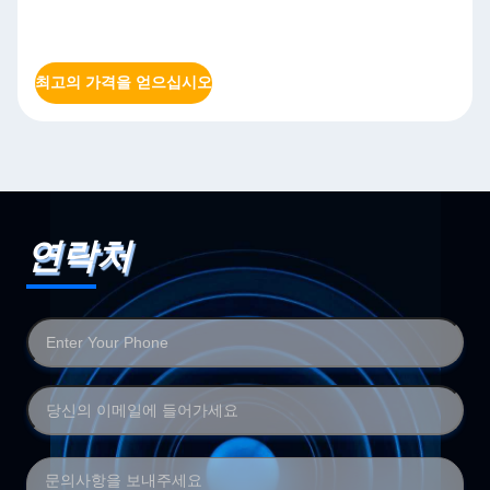
최고의 가격을 얻으십시오
최
연락처