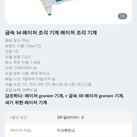
3
/
6
금속 3d 레이저 조각 기계 레이저 조각 기계
원래 장소: 허난
브랜드 이름: China CQ
인증: CE
모델 번호: CQ-5
최소 주문 수량: 1 세트
가격: 2350USD/1 set
포장 세부 사항: 목재 케이스
배달 시간: 5일부터 15일까지 일
지불 조건: L/C, D/A, D/P, T/T, 웨스턴 유니온, 머니그램
공급 능력: 100Per 달
강조하다:
레이저 gravure 기계
,
r 금속 3D 레이저 gravure 기계
,
새기 위한 레이저 기계
1절단 속도:
200 밀리미터 / Ｓ
2레이저 타입:
이산화탄소