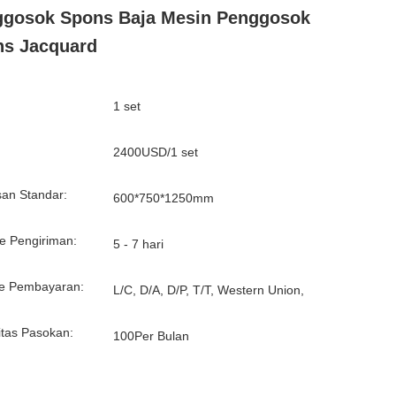
gosok Spons Baja Mesin Penggosok
s Jacquard
1 set
:
2400USD/1 set
an Standar:
600*750*1250mm
e Pengiriman:
5 - 7 hari
e Pembayaran:
L/C, D/A, D/P, T/T, Western Union,
tas Pasokan:
100Per Bulan