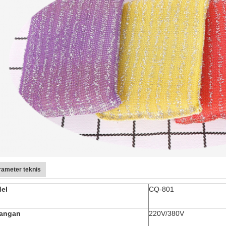
rameter teknis
el
CQ-801
angan
220V/380V