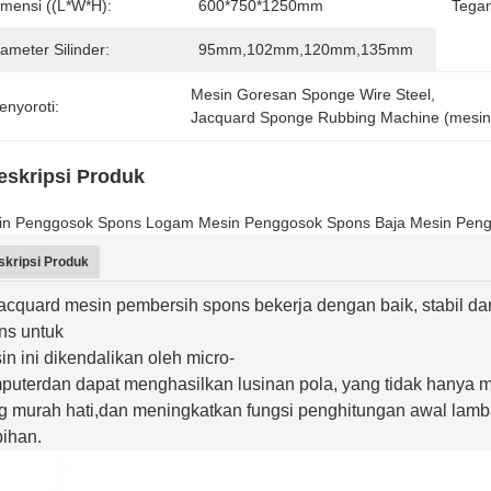
imensi ((L*W*H):
600*750*1250mm
Tega
ameter Silinder:
95mm,102mm,120mm,135mm
Mesin Goresan Sponge Wire Steel
, 
enyoroti:
Jacquard Sponge Rubbing Machine (mesi
eskripsi Produk
in Penggosok Spons Logam Mesin Penggosok Spons Baja Mesin Peng
skripsi Produk
 jacquard mesin pembersih spons bekerja dengan baik, stabil 
ns untuk
in ini dikendalikan oleh micro-
puter
dan dapat menghasilkan lusinan pola, yang tidak hanya me
g murah hati,
dan meningkatkan fungsi penghitungan awal lamba
pihan.