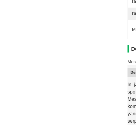
D
Di
M
D
Mes
De
Ini
spo
Mes
kom
yan
ser