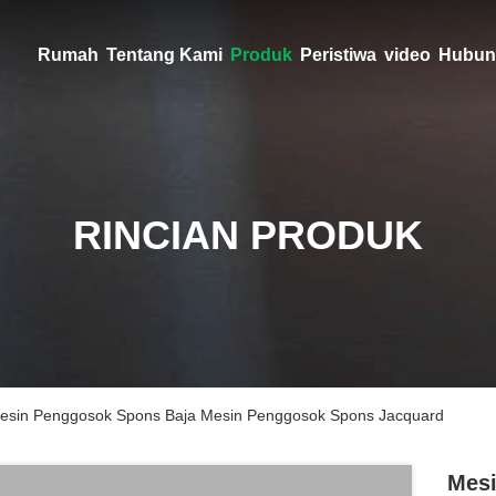
Rumah
Tentang Kami
Produk
Peristiwa
video
Hubun
RINCIAN PRODUK
sin Penggosok Spons Baja Mesin Penggosok Spons Jacquard
Mes