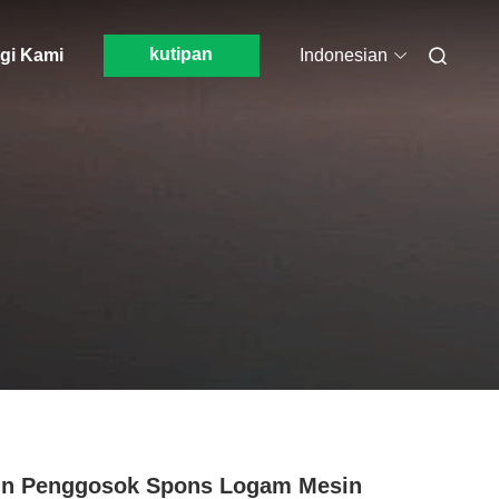
kutipan
gi Kami
Indonesian
in Penggosok Spons Logam Mesin