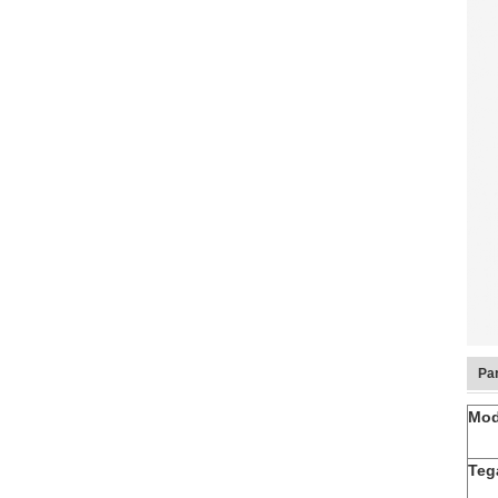
Pa
Mod
Teg