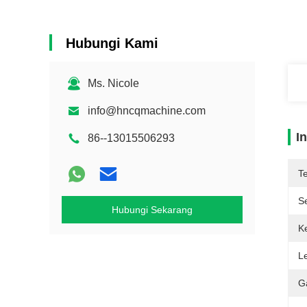
Hubungi Kami
Ms. Nicole
info@hncqmachine.com
I
86--13015506293
T
Se
Hubungi Sekarang
K
L
G