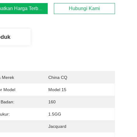
atkan Harga Terbaik
Hubungi Kami
oduk
 Merek
China CQ
r Model
Model 15
 Badan:
160
ukur:
1.5GG
:
Jacquard