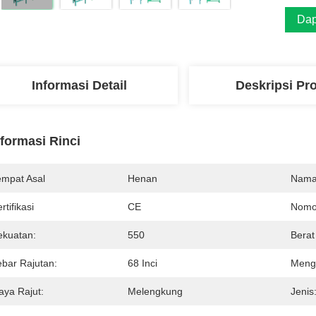
Dap
Informasi Detail
Deskripsi Pr
nformasi Rinci
empat Asal
Henan
Nama
rtifikasi
CE
Nomo
ekuatan:
550
Berat
ebar Rajutan:
68 Inci
Meng
aya Rajut:
Melengkung
Jenis