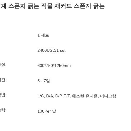
기계 스폰지 긁는 직물 재커드 스폰지 긁는
1 세트
2400USD/1 set
포장:
600*750*1250mm
기간:
5 - 7일
방법:
L/C, D/A, D/P, T/T, 웨스턴 유니온, 머니그램
능력:
100Per 달