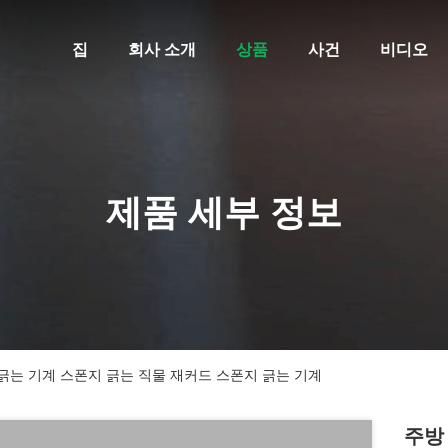
집
회사 소개
상품
사건
비디오
제품 세부 정보
긁는 기계 스폰지 긁는 직물 재커드 스폰지 긁는 기계
주방