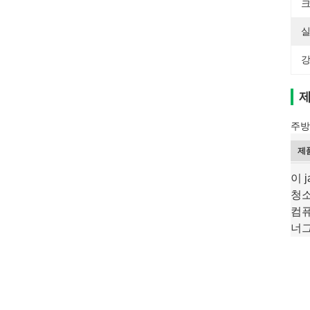
크
실
강
제
주방
제
이 
청소
컴
너그