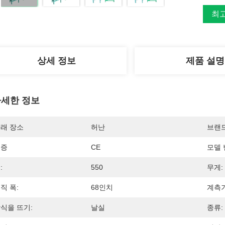
최
상세 정보
제품 설명
세한 정보
래 장소
허난
브랜
인증
CE
모델 
:
550
무게:
직 폭:
68인치
계측기
식을 뜨기:
날실
종류: