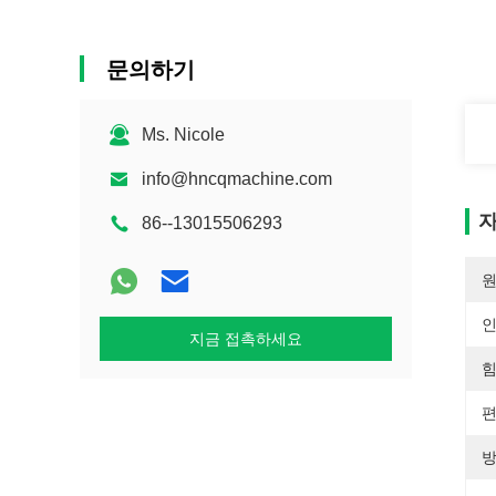
문의하기
Ms. Nicole
info@hncqmachine.com
자
86--13015506293
원
지금 접촉하세요
힘
편
방