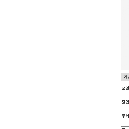
기
모
전
무