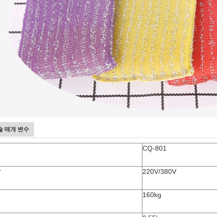
술 매개 변수
델
CQ-801
압
220V/380V
게
160kg