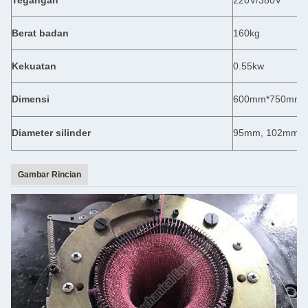
Tegangan
220V/380V
Berat badan
160kg
Kekuatan
0.55kw
Dimensi
600mm*750mm*
Diameter silinder
95mm, 102mm, 
Gambar Rincian