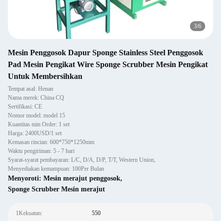
4
/
6
Mesin Penggosok Dapur Sponge Stainless Steel Penggosok
Pad Mesin Pengikat Wire Sponge Scrubber Mesin Pengikat
Untuk Membersihkan
Tempat asal: Henan
Nama merek: China CQ
Sertifikasi: CE
Nomor model: model 15
Kuantitas min Order: 1 set
Harga: 2400USD/1 set
Kemasan rincian: 600*750*1250mm
Waktu pengiriman: 5 - 7 hari
Syarat-syarat pembayaran: L/C, D/A, D/P, T/T, Western Union,
Menyediakan kemampuan: 100Per Bulan
Menyoroti:
Mesin merajut penggosok
,
Sponge Scrubber Mesin merajut
1Kekuatan:
550