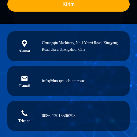
Kirim
Chuangqin Machinery, No.1 Youyi Road, Xingyang
Road Utara, Zhengzhou, Cina
Alamat
info@hncqmachine.com
E-mail
0086-13015506293
Telepon