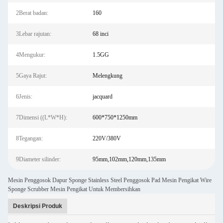
2Berat badan:
160
3Lebar rajutan:
68 inci
4Mengukur:
1.5GG
5Gaya Rajut:
Melengkung
6Jenis:
jacquard
7Dimensi ((L*W*H):
600*750*1250mm
8Tegangan:
220V/380V
9Diameter silinder:
95mm,102mm,120mm,135mm
Mesin Penggosok Dapur Sponge Stainless Steel Penggosok Pad Mesin Pengikat Wire
Sponge Scrubber Mesin Pengikat Untuk Membersihkan
Deskripsi Produk