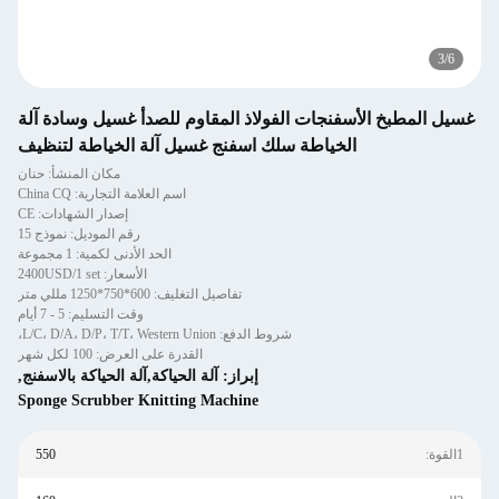
3
/
6
غسيل المطبخ الأسفنجات الفولاذ المقاوم للصدأ غسيل وسادة آلة
الخياطة سلك اسفنج غسيل آلة الخياطة لتنظيف
مكان المنشأ: حنان
اسم العلامة التجارية: China CQ
إصدار الشهادات: CE
رقم الموديل: نموذج 15
الحد الأدنى لكمية: 1 مجموعة
الأسعار: 2400USD/1 set
تفاصيل التغليف: 600*750*1250 مللي متر
وقت التسليم: 5 - 7 أيام
شروط الدفع: L/C، D/A، D/P، T/T، Western Union،
القدرة على العرض: 100 لكل شهر
إبراز:
آلة الحياكة,آلة الحياكة بالاسفنج
,
Sponge Scrubber Knitting Machine
1القوة:
550