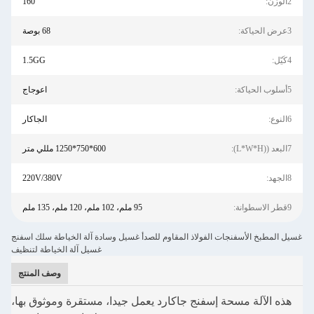
2الوزن:
160
3عرض الحياكة:
68 بوصة
4كَيّل:
1.5GG
5أسلوب الحياكة:
اعوجاج
6النوع:
الجاكار
7البعد ((L*W*H):
600*750*1250 مللي متر
8الجهد:
220V/380V
9قطر الاسطوانة:
95 ملم، 102 ملم، 120 ملم، 135 ملم
غسيل المطبخ الأسفنجات الفولاذ المقاوم للصدأ غسيل وسادة آلة الخياطة سلك اسفنج
غسيل آلة الخياطة لتنظيف
وصف المنتج
هذه الآلة مسحة إسفنج جاكارد يعمل جيدا، مستقرة وموثوق بها،