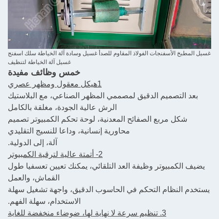
غسيل المطبخ الأسفنجات الفولاذ المقاوم للصدأ غسيل وسادة آلة الخياطة سلك اسفنج
غسيل آلة الخياطة لتنظيف
خمس وظائف مفيدة
1هيكل معقول ومظهر عصري
بعد التصميم الدقيق لمصممي المظهر الصناعي، مع البلاستيك
الرش عالية الجودة، مغلقة بالكامل
شكل مربع الصفائح المعدنية، لوحة تحكم الكمبيوتر تصميم
محاورية إنسانية، وداعا للنسيج التقليدي
آلة، إلى الدولية.
2- أتمتة عالية لترقية الكمبيوتر
يضيف الكمبيوتر وظيفة العد التلقائي، يمكنك تعيين تعسفيا طول
القماش، والعمل
يستخدم النظام التحكم في الحاسوب الدقيق، واجهة تشغيل سهلة
الاستخدام، سهلة الفهم.
3. تنظيم سرعة لا نهاية لها، ضوضاء منخفضة للغاية