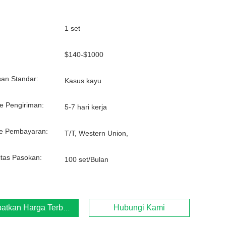
1 set
:
$140-$1000
an Standar:
Kasus kayu
e Pengiriman:
5-7 hari kerja
e Pembayaran:
T/T, Western Union,
tas Pasokan:
100 set/Bulan
atkan Harga Terbaik
Hubungi Kami