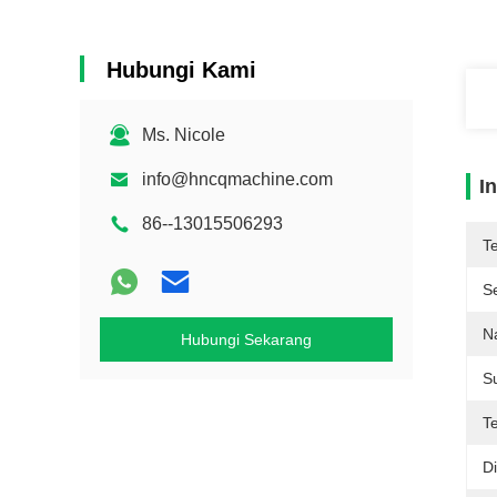
Hubungi Kami
Ms. Nicole
info@hncqmachine.com
I
86--13015506293
T
Se
N
Hubungi Sekarang
S
T
D