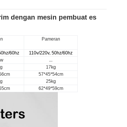
rim dengan mesin pembuat es
en
Pameran
50hz/60hz
110v/220v, 50hz/60hz
kw
...
g
17kg
56cm
57*45*54cm
g
25kg
65cm
62*49*59cm