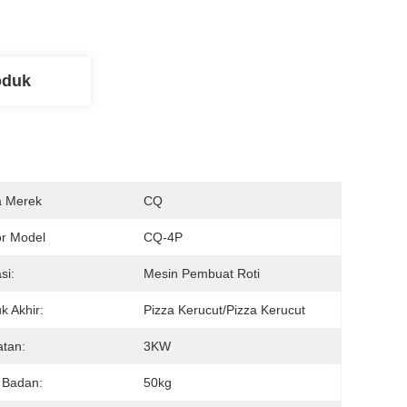
oduk
 Merek
CQ
r Model
CQ-4P
si:
Mesin Pembuat Roti
k Akhir:
Pizza Kerucut/Pizza Kerucut
tan:
3KW
 Badan:
50kg