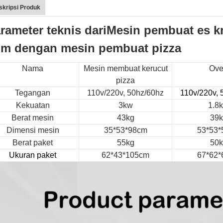
skripsi Produk
rameter teknis dari
Mesin pembuat es k
im dengan mesin pembuat pizza
Nama
Mesin membuat kerucut
Ov
pizza
Tegangan
110v/220v, 50hz/60hz
110v/220v, 
Kekuatan
3kw
1.8
Berat mesin
43kg
39k
Dimensi mesin
35*53*98cm
53*53*
Berat paket
55kg
50k
Ukuran paket
62*43*105cm
67*62*