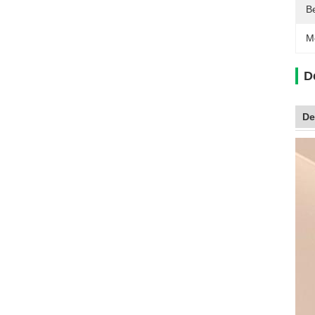
B
M
D
De