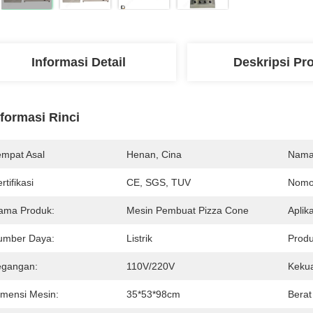
Informasi Detail
Deskripsi Pr
nformasi Rinci
empat Asal
Henan, Cina
Nama
rtifikasi
CE, SGS, TUV
Nomo
ama Produk:
Mesin Pembuat Pizza Cone
Aplika
umber Daya:
Listrik
Produ
egangan:
110V/220V
Kekua
imensi Mesin:
35*53*98cm
Berat