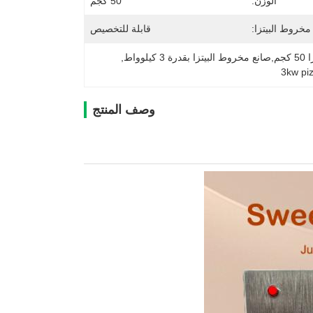
الوزن:
50 كجم
خروط البيتزا:
قابلة للتخصيص
, 
3kw pi
وصف المنتج