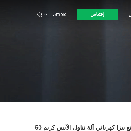
إقتباس
ل
Arabic
صانع بيزا كهربائي آلة تناول الآيس كريم 50