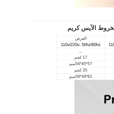
مخروط الآيس كريم
العرض
110v/220v، 50hz/60hz
11
...
17 كجم
57*45*54سم
25 كجم
62*49*59سم