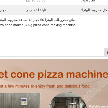
أبعاد الآلة:
35*53*98 سم
ل مخروط البيتزا:
قابلة للتخصيص
حجم م
صانع مخروطات البيتزا 50 كجم,آلة صناعة مخروط البيتزا 50 كجم,صانع مخروط البيتزا بقدرة 3 كيلوواط
zza cone maker
, 
50kg pizza cone making machine