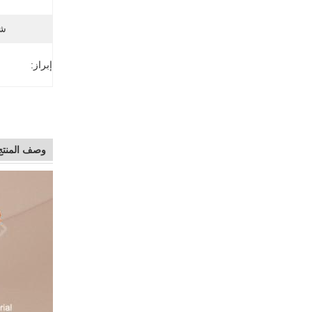
شك
إبراز:
وصف المنتج