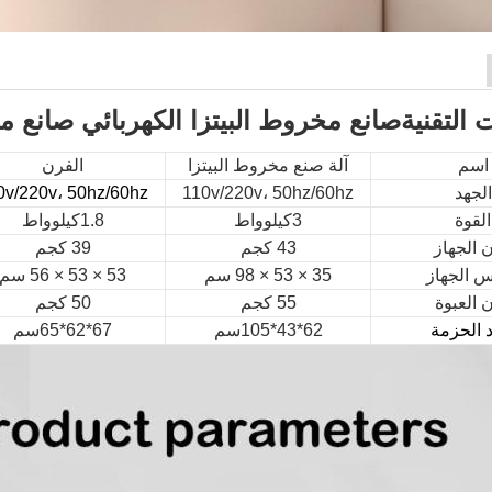
 التقنية
صانع مخروط البيتزا الكهربائي صانع 
اسم
آلة صنع مخروط البيتزا
الفرن
الجهد
110v/220v، 50hz/60hz
0v/220v، 50hz/60hz
القوة
3كيلوواط
1.8كيلوواط
 الجهاز
43 كجم
39 كجم
 الجهاز
35 × 53 × 98 سم
53 × 53 × 56 سم
 العبوة
55 كجم
50 كجم
د الحزمة
62*43*105سم
67*62*65سم