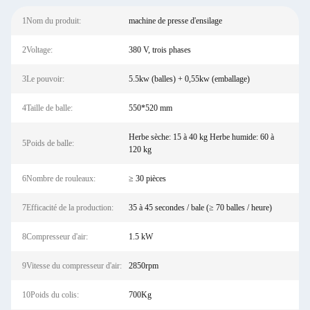
1Nom du produit:
machine de presse d'ensilage
2Voltage:
380 V, trois phases
3Le pouvoir:
5.5kw (balles) + 0,55kw (emballage)
4Taille de balle:
550*520 mm
Herbe sèche: 15 à 40 kg Herbe humide: 60 à
5Poids de balle:
120 kg
6Nombre de rouleaux:
≥ 30 pièces
7Efficacité de la production:
35 à 45 secondes / bale (≥ 70 balles / heure)
8Compresseur d'air:
1.5 kW
9Vitesse du compresseur d'air:
2850rpm
10Poids du colis:
700Kg