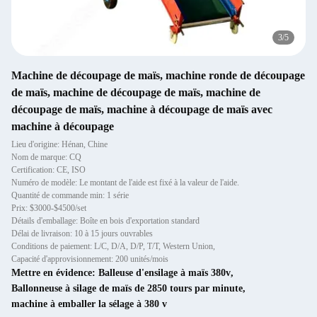
4
/
5
Machine de découpage de maïs, machine ronde de découpage
de maïs, machine de découpage de maïs, machine de
découpage de maïs, machine à découpage de maïs avec
machine à découpage
Lieu d'origine: Hénan, Chine
Nom de marque: CQ
Certification: CE, ISO
Numéro de modèle: Le montant de l'aide est fixé à la valeur de l'aide.
Quantité de commande min: 1 série
Prix: $3000-$4500/set
Détails d'emballage: Boîte en bois d'exportation standard
Délai de livraison: 10 à 15 jours ouvrables
Conditions de paiement: L/C, D/A, D/P, T/T, Western Union,
Capacité d'approvisionnement: 200 unités/mois
Mettre en évidence:
Balleuse d'ensilage à maïs 380v
,
Ballonneuse à silage de maïs de 2850 tours par minute
,
machine à emballer la sélage à 380 v