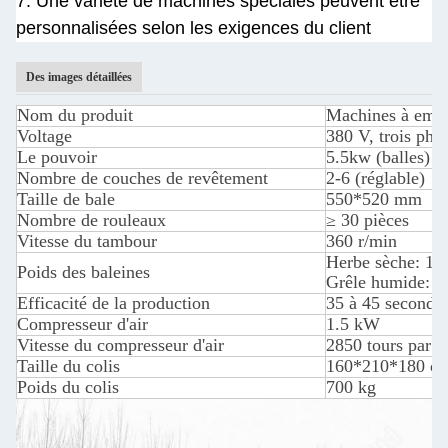
7. Une variété de machines spéciales peuvent être
personnalisées selon les exigences du client
Des images détaillées
Nom du produit
Machines à embal
Voltage
380 V, trois pha
Le pouvoir
5.5kw (balles) 
Nombre de couches de revêtement
2-6 (réglable)
Taille de bale
550*520 mm
Nombre de rouleaux
≥ 30 pièces
Vitesse du tambour
360 r/min
Herbe sèche: 15
Poids des baleines
Grêle humide: 6
Efficacité de la production
35 à 45 secondes 
Compresseur d'air
1.5 kW
Vitesse du compresseur d'air
2850 tours par m
Taille du colis
160*210*180 c
Poids du colis
700 kg