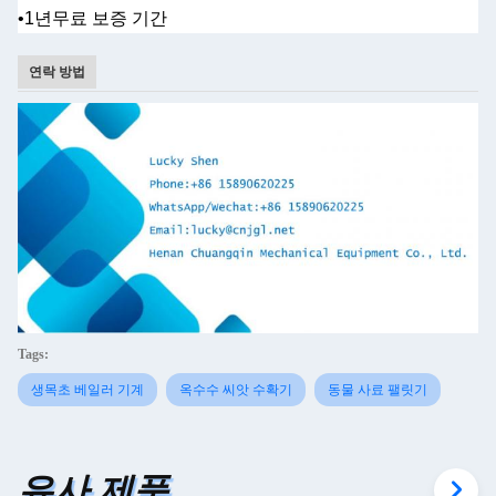
•1년
무료 보증 기간
연락 방법
Tags:
생목초 베일러 기계
옥수수 씨앗 수확기
동물 사료 팰릿기
유사 제품