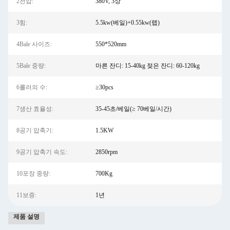
2전압:
380V, 3상
3힘:
5.5kw(베일)+0.55kw(랩)
4Bale 사이즈:
550*520mm
5Bale 중량:
마른 잔디: 15-40kg 젖은 잔디: 60-120kg
6롤러의 수:
≥30pcs
7생산 효율성:
35-45초/베일(≥ 70베일/시간)
8공기 압축기:
1.5KW
9공기 압축기 속도:
2850rpm
10포장 중량:
700Kg
11보증:
1년
제품 설명