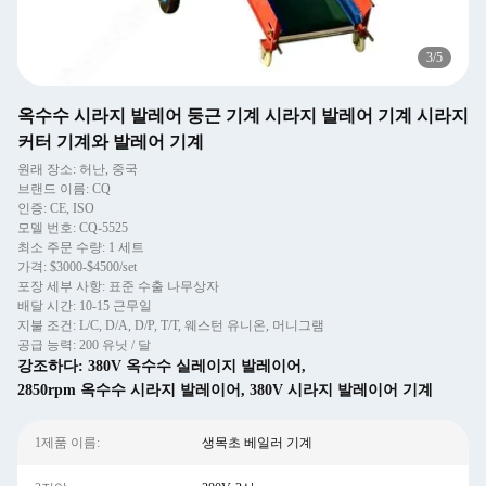
3
/
5
옥수수 시라지 발레어 둥근 기계 시라지 발레어 기계 시라지
커터 기계와 발레어 기계
원래 장소: 허난, 중국
브랜드 이름: CQ
인증: CE, ISO
모델 번호: CQ-5525
최소 주문 수량: 1 세트
가격: $3000-$4500/set
포장 세부 사항: 표준 수출 나무상자
배달 시간: 10-15 근무일
지불 조건: L/C, D/A, D/P, T/T, 웨스턴 유니온, 머니그램
공급 능력: 200 유닛 / 달
강조하다:
380V 옥수수 실레이지 발레이어
,
2850rpm 옥수수 시라지 발레이어
,
380V 시라지 발레이어 기계
1제품 이름:
생목초 베일러 기계