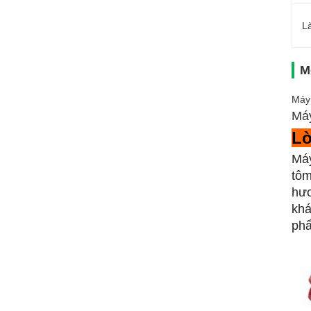
L
M
Máy 
Máy
Lờ
Máy
tôm
hươ
khá
phẩ