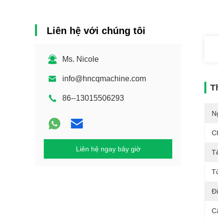
Liên hệ với chúng tôi
Ms. Nicole
info@hncqmachine.com
T
86--13015506293
N
C
Liên hệ ngay bây giờ
T
T
Đ
C