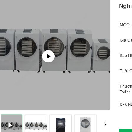
Ngh
MOQ:
Giá Cả
Bao Bì
Thời G
Phươn
Toán:
Khả N