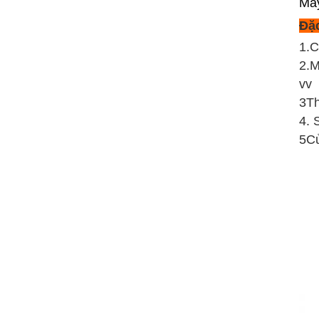
Máy
Đặc
1.C
2.M
vv
3Th
4. 
5Cử