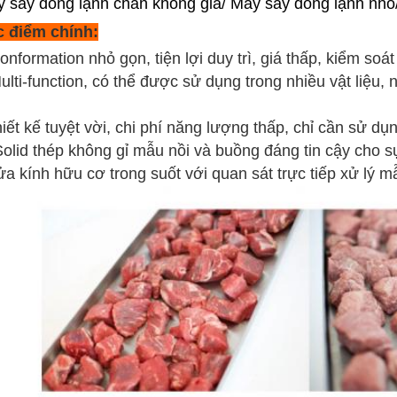
 sấy đông lạnh chân không giá/ Máy sấy đông lạnh nhỏ
 điểm chính:
onformation nhỏ gọn, tiện lợi duy trì, giá thấp, kiểm soá
ulti-function, có thể được sử dụng trong nhiều vật liệu, 
iết kế tuyệt vời, chi phí năng lượng thấp, chỉ cần sử dụn
Solid thép không gỉ mẫu nồi và buồng đáng tin cậy cho 
a kính hữu cơ trong suốt với quan sát trực tiếp xử lý m