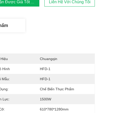
ận Được Giá Tốt Nhất
Liên Hệ Với Chúng Tôi
Phẩm
 Hiệu
Chuangqin
ô Hình
HFD-1
i Mẫu:
HFD-1
Dụng:
Chế Biến Thực Phẩm
n Lực:
1500W
Cỡ:
610*780*1280mm