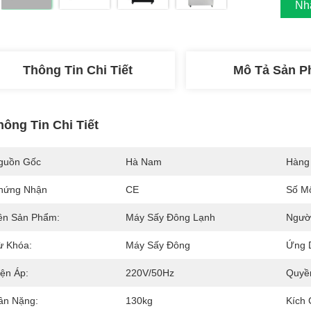
Nh
Thông Tin Chi Tiết
Mô Tả Sản 
hông Tin Chi Tiết
guồn Gốc
Hà Nam
Hàng
hứng Nhận
CE
Số M
ên Sản Phẩm:
Máy Sấy Đông Lạnh
Ngườ
ừ Khóa:
Máy Sấy Đông
Ứng 
iện Áp:
220V/50Hz
Quyề
ân Nặng:
130kg
Kích 