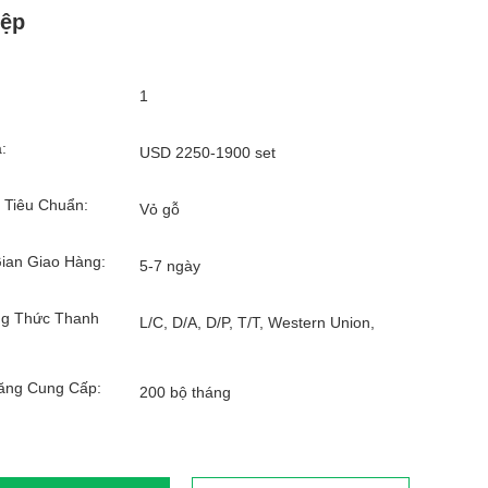
iệp
1
:
USD 2250-1900 set
 Tiêu Chuẩn:
Vỏ gỗ
ian Giao Hàng:
5-7 ngày
g Thức Thanh
L/C, D/A, D/P, T/T, Western Union,
ăng Cung Cấp:
200 bộ tháng