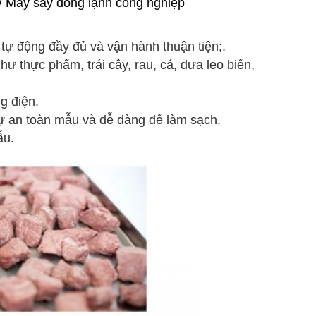
/ Máy sấy đông lạnh công nghiệp
t tự động đầy đủ và vận hành thuận tiện;.
như thực phẩm, trái cây, rau, cá, dưa leo biển,
g điện.
sự an toàn mẫu và dễ dàng để làm sạch.
ẫu.