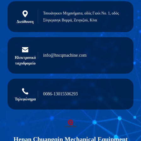
Τσουάνγκκιν Μηχανήματα, οδός Γιούι Νο. 1, οδός
Σίνγκγιανγκ Βορρά, Ζενγκζού, Κίνα
Διεύθυνση
info@hncqmachine.com
Ηλεκτρονικό
ταχυδρομείο
0086-13015506293
Τηλεφώνημα
Henan Chuangqin Mechanical Equipment