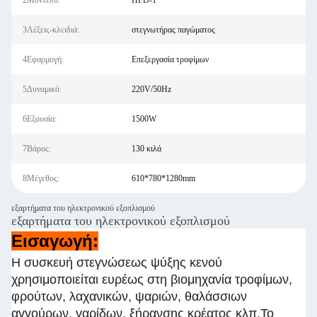
2Μοντέλο:
HFD-1
3Λέξεις-κλειδιά:
στεγνωτήρας παγώματος
4Εφαρμογή:
Επεξεργασία τροφίμων
5Δυναμικό:
220V/50Hz
6Εξουσία:
1500W
7Βάρος:
130 κιλά
8Μέγεθος:
610*780*1280mm
εξαρτήματα του ηλεκτρονικού εξοπλισμού
εξαρτήματα του ηλεκτρονικού εξοπλισμού
Εισαγωγή:
Η συσκευή στεγνώσεως ψύξης κενού
χρησιμοποιείται ευρέως στη βιομηχανία τροφίμων,
φρούτων, λαχανικών, ψαριών, θαλάσσιων
αγγούρων, γαρίδων, ξήρανσης κρέατος κλπ.Το