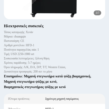
3
/
7
Ηλεκτρονικές συσκευές
Τόπος καταγωγής: Χενάν
Μάρκα: chuangqin
Πιστοποίηση: CE
Αριθμό μοντέλου: HFD-1
Ποσότητα παραγγελίας min: 1
Τιμή: USD 2250-1900 set
Συσκευασία λεπτομέρειες: ξύλινη θήκη
Χρόνος παράδοσης: 5-7 ημέρες
Όροι πληρωμής: Λ/Κ, D/A, D/P, T/T, Western Union,
Δυνατότητα προσφοράς: 200 σετ το μήνα
Επισημαίνω:
Μηχανή στεγνωτήρα κατά ψύξη βιομηχανική
,
Μηχανή στεγνωτήρα ψύξης με κενό
,
Βιομηχανικός στεγνωτήρας ψύξης με κενό
1Όνομα προϊόντος:
ξηρότερη μηχανή παγώματος