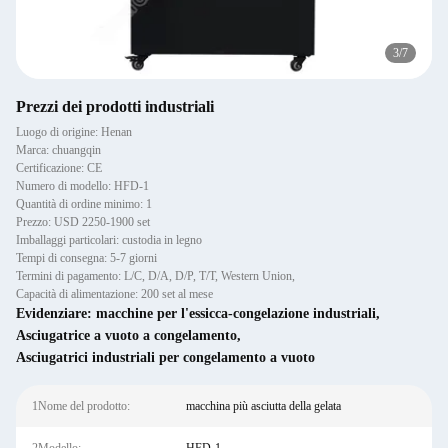
3
/
7
Prezzi dei prodotti industriali
Luogo di origine: Henan
Marca: chuangqin
Certificazione: CE
Numero di modello: HFD-1
Quantità di ordine minimo: 1
Prezzo: USD 2250-1900 set
Imballaggi particolari: custodia in legno
Tempi di consegna: 5-7 giorni
Termini di pagamento: L/C, D/A, D/P, T/T, Western Union,
Capacità di alimentazione: 200 set al mese
Evidenziare:
macchine per l'essicca-congelazione industriali
,
Asciugatrice a vuoto a congelamento
,
Asciugatrici industriali per congelamento a vuoto
1Nome del prodotto:
macchina più asciutta della gelata