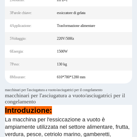
2Modello:
HFD-1
3Parole chiave:
essiccatore di gelata
4Applicazione:
Trasformazione alimentare
5Voltaggio:
220V/50Hz
6Energia:
1500W
7Peso:
130 kg
8Misurare:
610*780*1280 mm
macchinari per l'asciugatura a vuoto/asciugatrici per il congelamento
macchinari per l'asciugatura a vuoto/asciugatrici per il
congelamento
Introduzione:
La macchina per l'essiccazione a vuoto è
ampiamente utilizzata nel settore alimentare, frutta,
verdura, pesce, cetriolo marino, gamberetti,