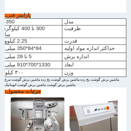
پارامتر فنی:
مدل
Q-350
ظرفیت
300 تا 400 کیلوگرم
ساع
قدرت
2.25 کيلووايت
حداکثر اندازه مواد اولیه
84*84*350 میلی متر
اندازه برش
5 تا 28 میلی متر
ابعاد
1330*700*910 میلی متر
وزن
۳۰۰ کیلوگرم
ماشین برش گوشت یخ زده ماشین برش گوشت یخ زده ماشین برش گوشت مرغ
ماشین برش گوشت ماشین برش گوشت اتوماتیک
جزئیات محصول: