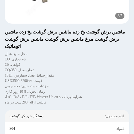
3
/
7
ماشین برش گوشت یخ زده ماشین برش گوشت یخ زده ماشین
برش گوشت مرغ ماشین برش گوشت ماشین برش گوشت
اتوماتیک
محل منبع: هنان
نام تجاری: CQ
گواهی: CE
شماره مدل: CQ-350
مقدار حداقل تعداد سفارش: 1SET
قیمت: USD3500-3200set
جزئیات بسته بندی: جعبه چوبی
زمان تحویل: 8-10 روز کاری
شرایط پرداخت: L/C، D/A، D/P، T/T، Western Union،
قابلیت ارائه: 200 ست در ماه
1نام محصول:
دستگاه خرد کن گوشت
2مواد:
304