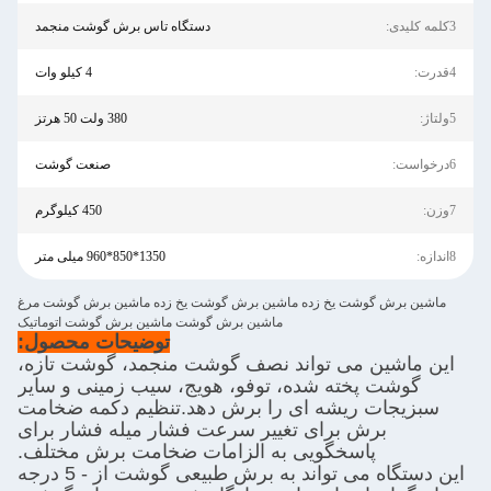
3کلمه کلیدی:
دستگاه تاس برش گوشت منجمد
4قدرت:
4 کیلو وات
5ولتاژ:
380 ولت 50 هرتز
6درخواست:
صنعت گوشت
7وزن:
450 کیلوگرم
8اندازه:
1350*850*960 میلی متر
ماشین برش گوشت یخ زده ماشین برش گوشت یخ زده ماشین برش گوشت مرغ
ماشین برش گوشت ماشین برش گوشت اتوماتیک
توضیحات محصول:
این ماشین می تواند نصف گوشت منجمد، گوشت تازه،
گوشت پخته شده، توفو، هویج، سیب زمینی و سایر
سبزیجات ریشه ای را برش دهد.تنظیم دکمه ضخامت
برش برای تغییر سرعت فشار میله فشار برای
پاسخگویی به الزامات ضخامت برش مختلف.
این دستگاه می تواند به برش طبیعی گوشت از - 5 درجه